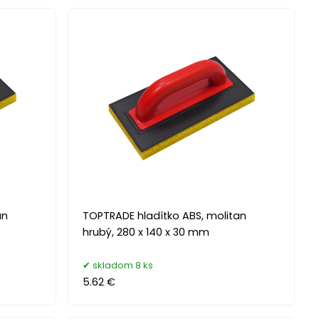
an
TOPTRADE hladítko ABS, molitan
hrubý, 280 x 140 x 30 mm
skladom 8 ks
5.62 €