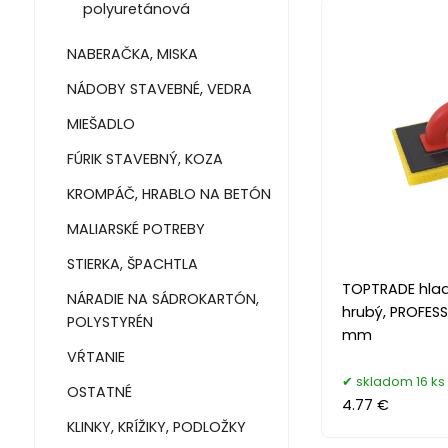
polyuretánová
NABERAČKA, MISKA
NÁDOBY STAVEBNÉ, VEDRA
MIEŠADLO
FÚRIK STAVEBNÝ, KOZA
KROMPÁČ, HRABLO NA BETÓN
MALIARSKÉ POTREBY
STIERKA, ŠPACHTLA
TOPTRADE hlad
NÁRADIE NA SÁDROKARTÓN,
hrubý, PROFESS
POLYSTYRÉN
mm
VŔTANIE
skladom 16 ks
OSTATNÉ
4.77 €
KLINKY, KRÍŽIKY, PODLOŽKY