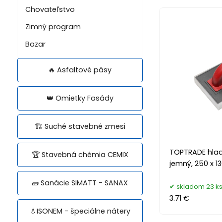
Chovateľstvo
Zimný program
Bazar
🔥 Asfaltové pásy
👑 Omietky Fasády
🏗️ Suché stavebné zmesi
TOPTRADE hlad
🏆 Stavebná chémia CEMIX
jemný, 250 x 1
🧱 Sanácie SIMATT - SANAX
skladom 23 k
3.71 €
💧ISONEM - špeciálne nátery