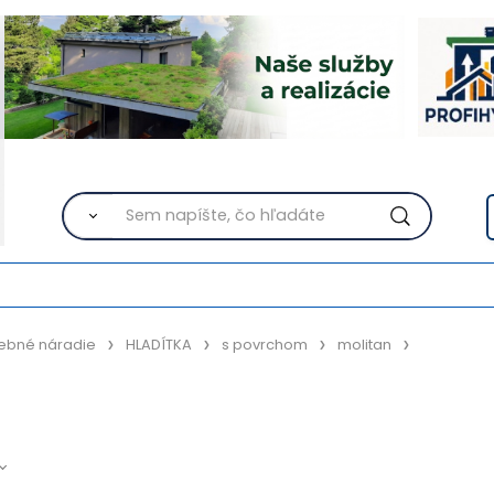
ebné náradie
HLADÍTKA
s povrchom
molitan