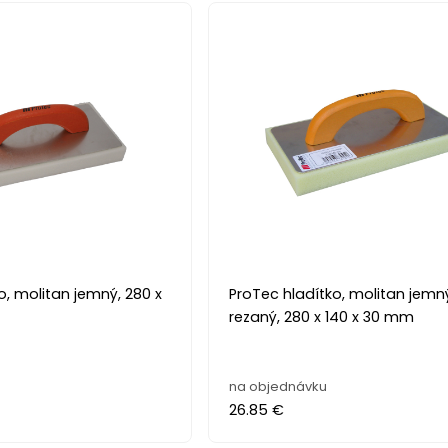
o, molitan jemný, 280 x
ProTec hladítko, molitan jemn
rezaný, 280 x 140 x 30 mm
s
na objednávku
26.85 €