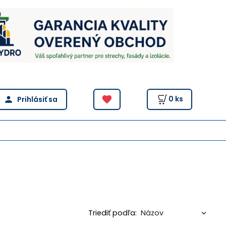
0
ks
Triediť podľa: