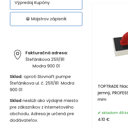
Výpredaj Kupóny
😁 Majstrov zápisník
Fakturačná adresa:
Štefánikova 2511/81
Modra 900 01
Sklad:
oproti Slovnaft pumpe
Štefánikova ul. č. 2511/81 Modra
TOPTRADE hlad
900 01
jemný, PROFESS
mm
Sklad
neslúži ako výdajné miesto
pre zákazníkov z internetového
skladom 49 k
obchodu. Adresa je určená pre
4.10 €
dodávateľov.