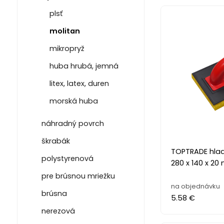
plsť
molitan
mikropryž
huba hrubá, jemná
litex, latex, duren
morská huba
náhradný povrch
škrabák
TOPTRADE hladi
polystyrenová
280 x 140 x 2
pre brúsnou mriežku
na objednávku
brúsna
5.58 €
nerezová