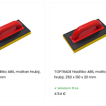
tko ABS, molitan hrubý,
TOPTRADE hladítko ABS, molit
0 mm
hrubý, 250 x 130 x 20 mm
skladom 15 ks
4.54 €