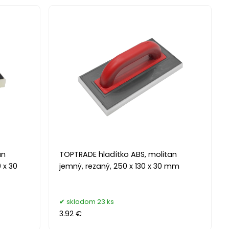
an
TOPTRADE hladítko ABS, molitan
 x 30
jemný, rezaný, 250 x 130 x 30 mm
skladom 23 ks
3.92 €