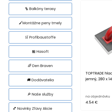
🪜 Balkóny terasy
🖌️Montážne peny tmely
🛒 Profibaustoffe
🏪 Hasoft
🌈 Den Braven
TOPTRADE hlad
jemný, 280 x 1
🚚 Dodávatelia
🔎 Naše služby
na objednávku
4.54 €
💕 Novinky Zľavy Akcie