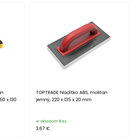
an
TOPTRADE hladítko ABS, molitan
50 x 130
jemný, 220 x 135 x 20 mm
skladom 8 ks
3.67 €