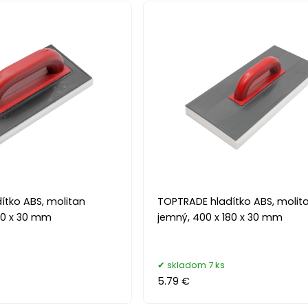
ítko ABS, molitan
TOPTRADE hladítko ABS, molit
40 x 30 mm
jemný, 400 x 180 x 30 mm
skladom 7 ks
5.79 €