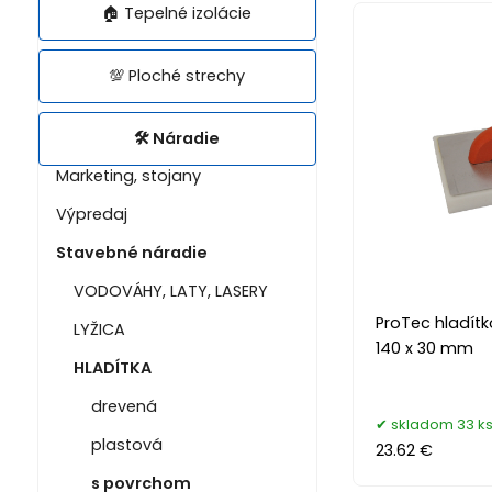
🏠 Tepelné izolácie
💯 Ploché strechy
🛠️ Náradie
Marketing, stojany
Výpredaj
Stavebné náradie
VODOVÁHY, LATY, LASERY
ProTec hladítk
LYŽICA
140 x 30 mm
HLADÍTKA
drevená
skladom 33 k
plastová
23.62 €
s povrchom