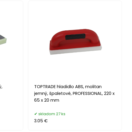
ý,
TOPTRADE hladidlo ABS, molitan
jemný, špaletové, PROFESSIONAL, 220 x
65 x 20 mm
skladom 27 ks
3.05 €