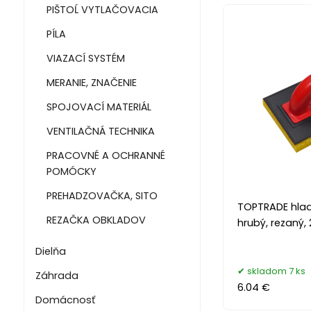
PIŠTOĹ VYTLAČOVACIA
PÍLA
VIAZACÍ SYSTÉM
MERANIE, ZNAČENIE
SPOJOVACÍ MATERIÁL
VENTILAČNÁ TECHNIKA
PRACOVNÉ A OCHRANNÉ
POMÓCKY
PREHADZOVAČKA, SITO
TOPTRADE hlad
REZAČKA OBKLADOV
hrubý, rezaný,
Dielňa
skladom 7 ks
Záhrada
6.04 €
Domácnosť