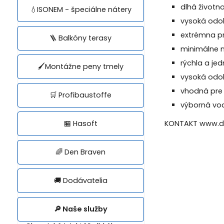
dlhá životn
💧ISONEM - špeciálne nátery
vysoká odol
extrémna pr
🪜 Balkóny terasy
minimálne 
rýchla a j
🖌️Montážne peny tmely
vysoká odo
vhodná pre 
🛒 Profibaustoffe
výborná vod
🏪 Hasoft
KONTAKT www.dom
🌈 Den Braven
🚚 Dodávatelia
🔎 Naše služby