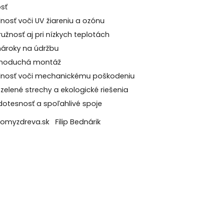
osť
nosť voči UV žiareniu a ozónu
užnosť aj pri nízkych teplotách
nároky na údržbu
ednoduchá montáž
lnosť voči mechanickému poškodeniu
zelené strechy a ekologické riešenia
otesnosť a spoľahlivé spoje
yzdreva.sk Filip Bednárik