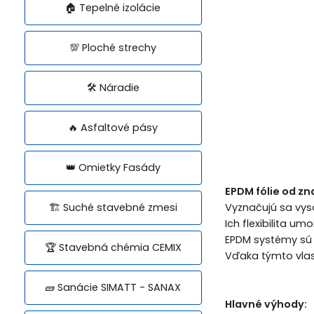
🏠 Tepelné izolácie
💯 Ploché strechy
🛠️ Náradie
🔥 Asfaltové pásy
👑 Omietky Fasády
EPDM fólie od zn
🏗️ Suché stavebné zmesi
Vyznačujú sa vys
Ich flexibilita u
EPDM systémy sú 
🏆 Stavebná chémia CEMIX
Vďaka týmto vlas
🧱 Sanácie SIMATT - SANAX
Hlavné výhody: