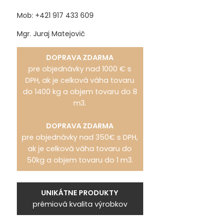
Mob: +421 917 433 609
Mgr. Juraj Matejovič
DOPRAVA ZDARMA
pre objednávky nad 1000 € s
DPH, ak je celková váha tovaru
do 1400 kg a objem tovaru do 8
m3.
DOPRAVA ZDARMA
pre objednávky nad 350€ s DPH,
ak je celková váha tovaru do
50kg a objem tovaru do 1 m3.
UNIKÁTNE PRODUKTY
prémiová kvalita výrobkov