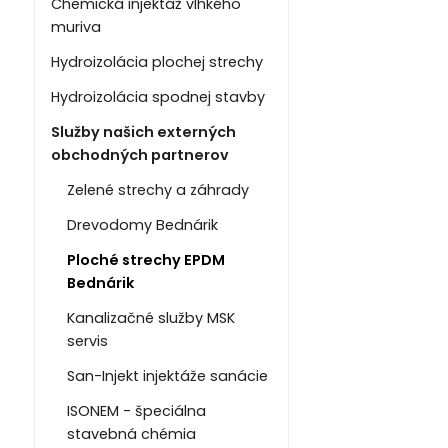
Chemická injektáž vlhkého
muriva
Hydroizolácia plochej strechy
Hydroizolácia spodnej stavby
Služby našich externých
obchodných partnerov
Zelené strechy a záhrady
Drevodomy Bednárik
Ploché strechy EPDM
Bednárik
Kanalizačné služby MSK
servis
San-Injekt injektáže sanácie
ISONEM - špeciálna
stavebná chémia