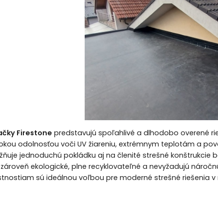
ačky Firestone
predstavujú spoľahlivé a dlhodobo overené rieš
okou odolnosťou voči UV žiareniu, extrémnym teplotám a pove
možňuje jednoduchú pokládku aj na členité strešné konštrukcie be
zároveň ekologické, plne recyklovateľné a nevyžadujú náročn
tnostiam sú ideálnou voľbou pre moderné strešné riešenia 