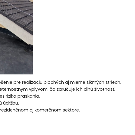
enie pre realizáciu plochých aj mierne šikmých striech.
ternostným vplyvom, čo zaručuje ich dlhú životnosť.
z rizika praskania.
ú údržbu.
v rezidenčnom aj komerčnom sektore.