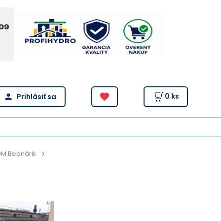
0
ks
DM Bednárik