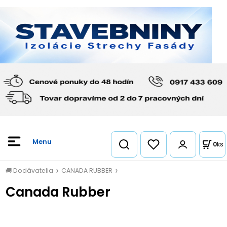
0
ks
🚚 Dodávatelia
CANADA RUBBER
Canada Rubber