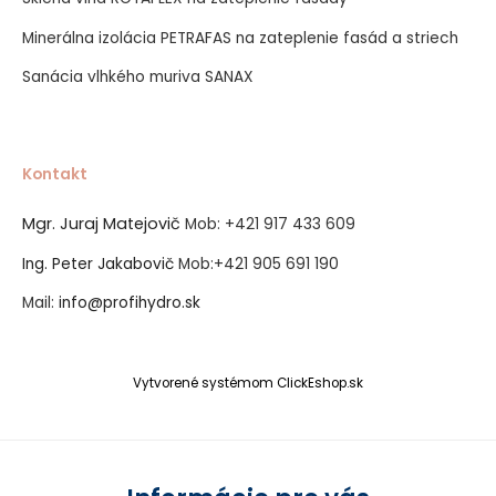
Minerálna izolácia PETRAFAS na zateplenie fasád a striech
Sanácia vlhkého muriva SANAX
Kontakt
Mgr. Juraj Matejovič
Mob:
+421 917 433 609
Ing. Peter Jakabovič
Mob:
+421 905 691 190
Mail:
info@profihydro.sk
Vytvorené systémom ClickEshop.sk