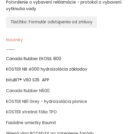
Potvrdenie o vybavení reklamácie - protokol o vybavení
vytknutia vady
Tlačítko: Formulár odstúpenia od zmluvy
Novinky
Canada Rubber EKOSIL 800
KÖSTER NB 4000 hydroizolácia základov
bituBIT® V60 S35 APP
Canada Rubber N500
KÖSTER NB1 Grey - hydroizolácia pivnice
KÖSTER strešná fólia TPO
Fasádne omietky Baumit
Sklená vlna ROTAFLEX na zateplenie fasády