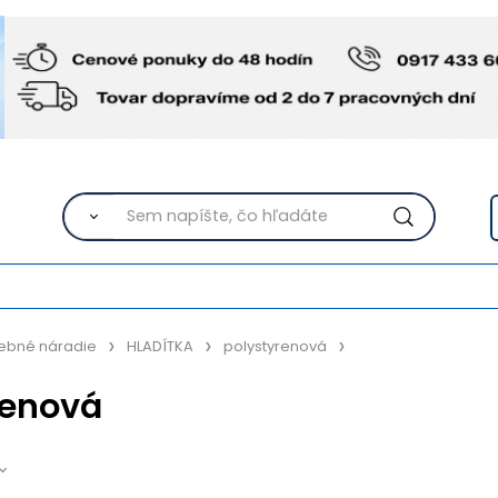
ebné náradie
HLADÍTKA
polystyrenová
renová