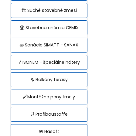
🏗️ Suché stavebné zmesi
🏆 Stavebná chémia CEMIX
🧱 Sanácie SIMATT - SANAX
💧ISONEM - špeciálne nátery
🪜 Balkóny terasy
🖌️Montážne peny tmely
🛒 Profibaustoffe
🏪 Hasoft