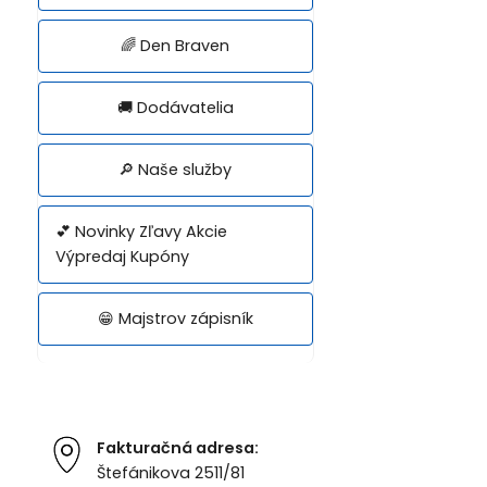
🌈 Den Braven
🚚 Dodávatelia
🔎 Naše služby
💕 Novinky Zľavy Akcie
Výpredaj Kupóny
😁 Majstrov zápisník
Fakturačná adresa:
Štefánikova 2511/81