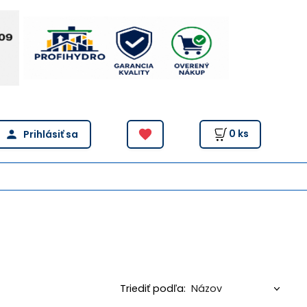
0
ks
Triediť podľa: