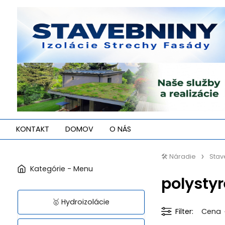
KONTAKT
DOMOV
O NÁS
🛠️ Náradie
Stav
polysty
🥇 Hydroizolácie
Filter
Cena