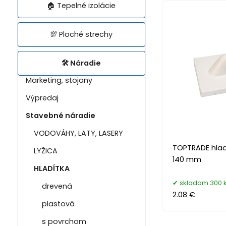
🏠 Tepelné izolácie
💯 Ploché strechy
🛠️ Náradie
Marketing, stojany
Výpredaj
Stavebné náradie
VODOVÁHY, LATY, LASERY
TOPTRADE hladí
LYŽICA
140 mm
HLADÍTKA
skladom 300 
drevená
2.08 €
plastová
s povrchom