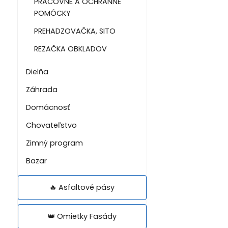
PRACOVNÉ A OCHRANNÉ
POMÓCKY
PREHADZOVAČKA, SITO
REZAČKA OBKLADOV
Dielňa
Záhrada
Domácnosť
Chovateľstvo
Zimný program
Bazar
🔥 Asfaltové pásy
👑 Omietky Fasády