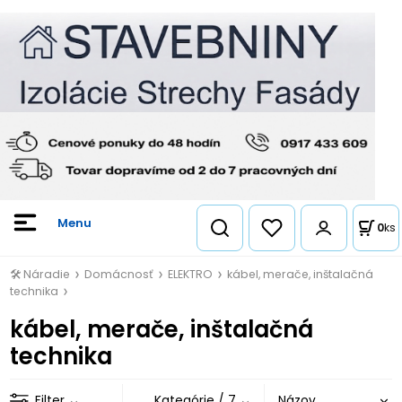
0
ks
🛠️ Náradie
Domácnosť
ELEKTRO
kábel, merače, inštalačná
technika
kábel, merače, inštalačná
technika
Filter
Kategórie
/ 7