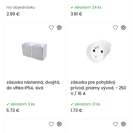
na objednávku
skladom 24 ks
2.99 €
3.81 €
zásuvka nástenná, dvojitá,
zásuvka pre pohyblivý
do vlhka IP54, sivá
prívod, priamy vývod, ~ 250
V / 16 A
skladom 3 ks
skladom 21 ks
5.73 €
1.73 €