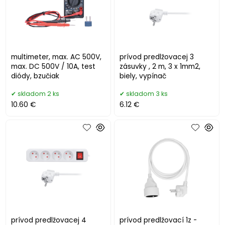
multimeter, max. AC 500V,
prívod predlžovacej 3
max. DC 500V / 10A, test
zásuvky , 2 m, 3 x 1mm2,
diódy, bzučiak
biely, vypínač
skladom 2 ks
skladom 3 ks
10.60 €
6.12 €
prívod predlžovacej 4
prívod predlžovací 1z -