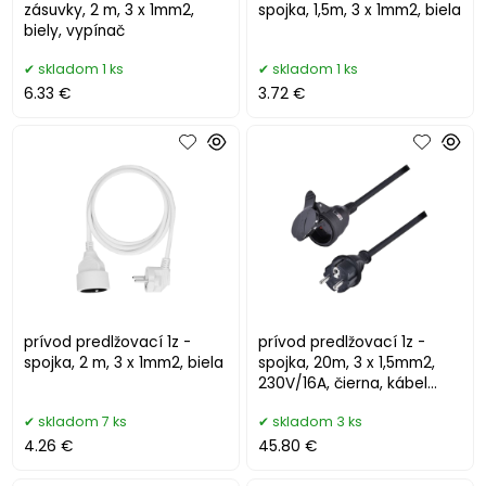
zásuvky, 2 m, 3 x 1mm2,
spojka, 1,5m, 3 x 1mm2, biela
biely, vypínač
skladom 1 ks
skladom 1 ks
6.33 €
3.72 €
prívod predlžovací 1z -
prívod predlžovací 1z -
spojka, 2 m, 3 x 1mm2, biela
spojka, 20m, 3 x 1,5mm2,
230V/16A, čierna, kábel
gumový
skladom 7 ks
skladom 3 ks
4.26 €
45.80 €