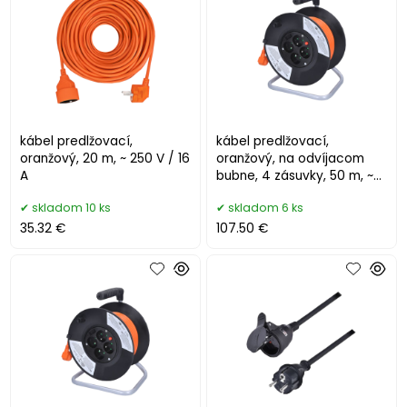
kábel predlžovací,
kábel predlžovací,
oranžový, 20 m, ~ 250 V / 16
oranžový, na odvíjacom
A
bubne, 4 zásuvky, 50 m, ~
230 V / 16 A
skladom 10 ks
skladom 6 ks
35.32 €
107.50 €