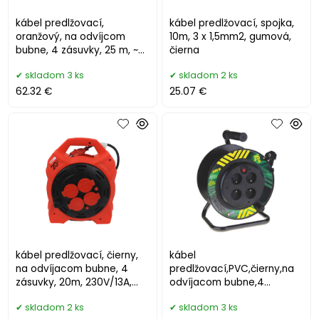
kábel predlžovací,
kábel predlžovací, spojka,
oranžový, na odvíjcom
10m, 3 x 1,5mm2, gumová,
bubne, 4 zásuvky, 25 m, ~
čierna
230 V / 16 A
skladom 3 ks
skladom 2 ks
62.32 €
25.07 €
kábel predlžovací, čierny,
kábel
na odvíjacom bubne, 4
predlžovací,PVC,čierny,na
zásuvky, 20m, 230V/13A,
odvíjacom bubne,4
LED reflektor
zásuvky,pevný
skladom 2 ks
skladom 3 ks
stred,25m,~230V/13A