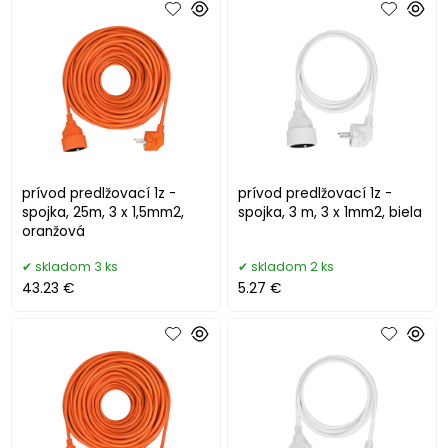
prívod predlžovací 1z -
prívod predlžovací 1z -
spojka, 25m, 3 x 1,5mm2,
spojka, 3 m, 3 x 1mm2, biela
oranžová
skladom 3 ks
skladom 2 ks
43.23 €
5.27 €