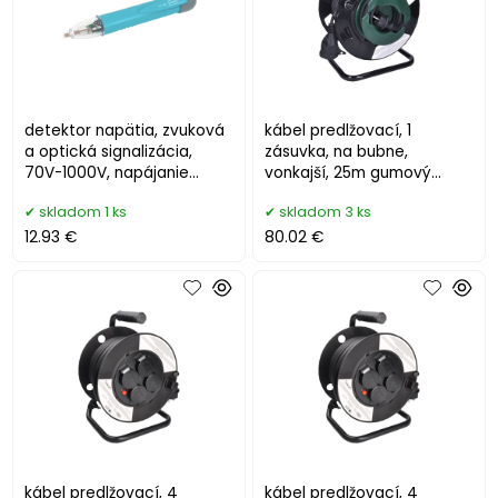
detektor napätia, zvuková
kábel predlžovací, 1
a optická signalizácia,
zásuvka, na bubne,
70V-1000V, napájanie
vonkajší, 25m gumový
AAA2×1,5V
kábel, IP44
skladom 1 ks
skladom 3 ks
12.93 €
80.02 €
kábel predlžovací, 4
kábel predlžovací, 4