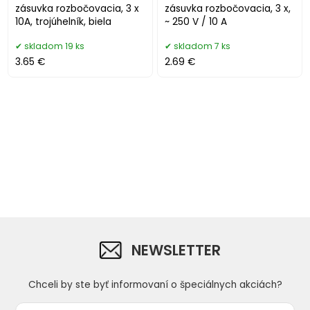
zásuvka rozbočovacia, 3 x
zásuvka rozbočovacia, 3 x,
10A, trojúhelník, biela
~ 250 V / 10 A
skladom 19 ks
skladom 7 ks
3.65 €
2.69 €
NEWSLETTER
Chceli by ste byť informovaní o špeciálnych akciách?