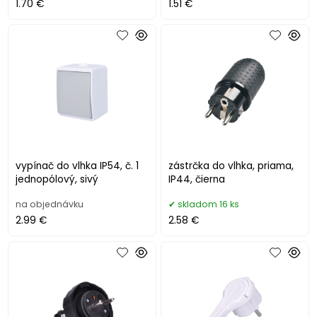
1.70 €
1.51 €
vypínač do vlhka IP54, č. 1
zástrčka do vlhka, priama,
jednopólový, sivý
IP44, čierna
na objednávku
skladom 16 ks
2.99 €
2.58 €