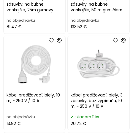
zásuvky, na bubne,
zásuvky, na bubne,
vonkajšie, 25m gumový
vonkajšie, 50 m gum.čierny
čierny kábel, čierny
kábel, čierny
na objednávku
na objednávku
81.47 €
133.52 €
kábel predlžovací, biely, 10
kábel predlžovací, biely, 3
m, ~ 250 V / 10 A
zásuvky, bez vypínača, 10
m, ~ 250 V / 10 A
na objednávku
skladom 11 ks
13.92 €
20.72 €