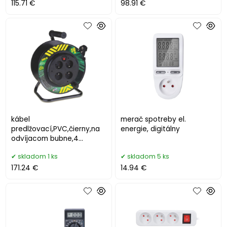
115.71 €
98.91 €
kábel
merač spotreby el.
predlžovací,PVC,čierny,na
energie, digitálny
odvíjacom bubne,4
zásuvky,pevný
skladom 1 ks
skladom 5 ks
stred,50m,~230V/13A
171.24 €
14.94 €