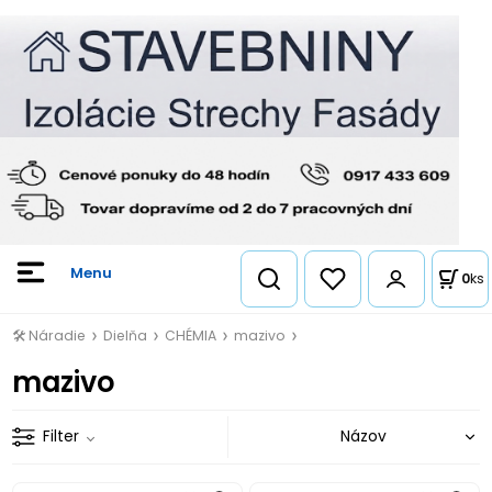
0
ks
🛠️ Náradie
Dielňa
CHÉMIA
mazivo
mazivo
Filter