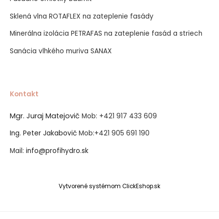
Sklená vlna ROTAFLEX na zateplenie fasády
Minerálna izolácia PETRAFAS na zateplenie fasád a striech
Sanácia vlhkého muriva SANAX
Kontakt
Mgr. Juraj Matejovič
Mob:
+421 917 433 609
Ing. Peter Jakabovič
Mob:
+421 905 691 190
Mail:
info@profihydro.sk
Vytvorené systémom ClickEshop.sk