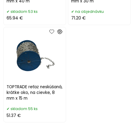
mm x 40 m
mm x 30 m
skladom 53 ks
na objednávku
65.94 €
71.20 €
TOPTRADE reťaz neskúšaná,
krátke oko, na cievke, 8
mm x 15 m
skladom 55 ks
51.37 €