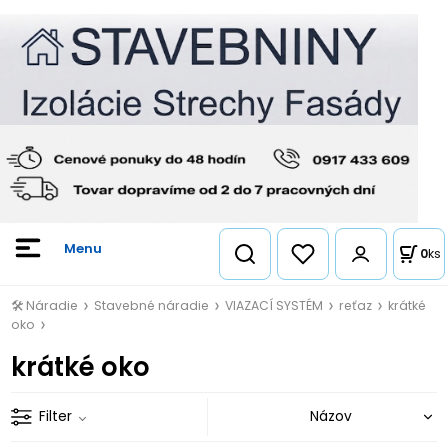
0
ks
🛠️ Náradie
Stavebné náradie
VIAZACÍ SYSTÉM
reťaz
krátké
oko
krátké oko
Filter