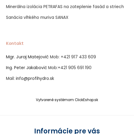
Minerálna izolácia PETRAFAS na zateplenie fasád a striech
Sanácia vlhkého muriva SANAX
Kontakt
Mgr. Juraj Matejovič
Mob:
+421 917 433 609
Ing. Peter Jakabovič
Mob:
+421 905 691 190
Mail:
info@profihydro.sk
Vytvorené systémom ClickEshop.sk
Informácie pre vás