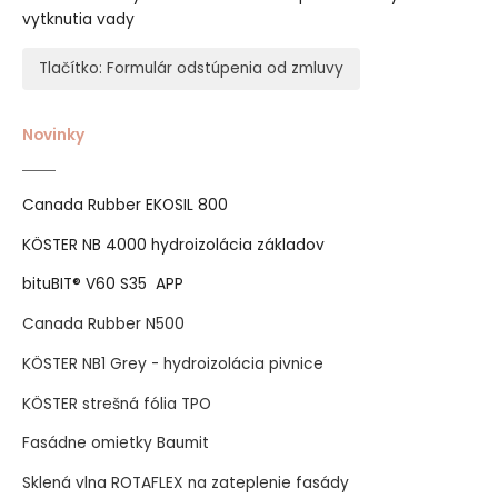
vytknutia vady
Tlačítko: Formulár odstúpenia od zmluvy
Novinky
Canada Rubber EKOSIL 800
KÖSTER NB 4000 hydroizolácia základov
bituBIT® V60 S35 APP
Canada Rubber N500
KÖSTER NB1 Grey - hydroizolácia pivnice
KÖSTER strešná fólia TPO
Fasádne omietky Baumit
Sklená vlna ROTAFLEX na zateplenie fasády