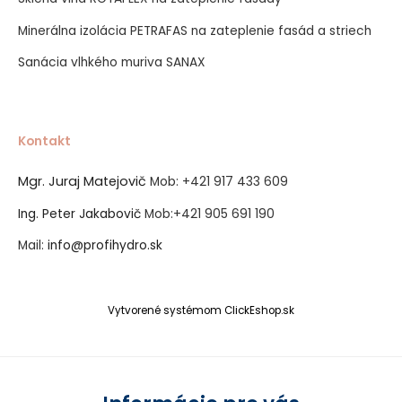
Minerálna izolácia PETRAFAS na zateplenie fasád a striech
Sanácia vlhkého muriva SANAX
Kontakt
Mgr. Juraj Matejovič
Mob:
+421 917 433 609
Ing. Peter Jakabovič
Mob:
+421 905 691 190
Mail:
info@profihydro.sk
Vytvorené systémom ClickEshop.sk