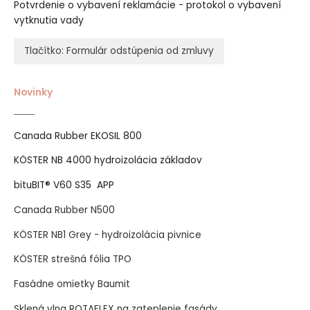
Potvrdenie o vybavení reklamácie - protokol o vybavení
vytknutia vady
Tlačítko: Formulár odstúpenia od zmluvy
Novinky
Canada Rubber EKOSIL 800
KÖSTER NB 4000 hydroizolácia základov
bituBIT® V60 S35 APP
Canada Rubber N500
KÖSTER NB1 Grey - hydroizolácia pivnice
KÖSTER strešná fólia TPO
Fasádne omietky Baumit
Sklená vlna ROTAFLEX na zateplenie fasády