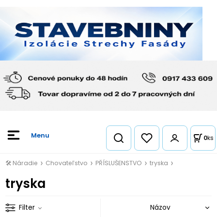
0
ks
🛠️ Náradie
Chovateľstvo
PŘÍSLUŠENSTVO
tryska
tryska
Filter