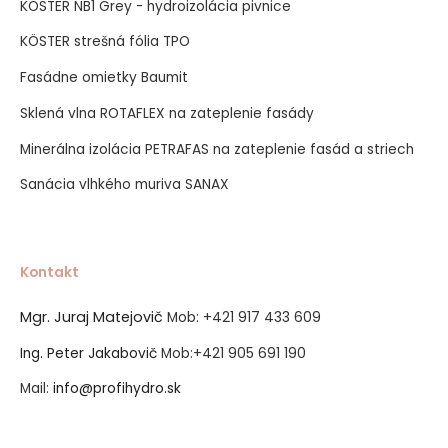
KÖSTER NB1 Grey - hydroizolácia pivnice
KÖSTER strešná fólia TPO
Fasádne omietky Baumit
Sklená vlna ROTAFLEX na zateplenie fasády
Minerálna izolácia PETRAFAS na zateplenie fasád a striech
Sanácia vlhkého muriva SANAX
Kontakt
Mgr. Juraj Matejovič
Mob:
+421 917 433 609
Ing. Peter Jakabovič
Mob:
+421 905 691 190
Mail:
info@profihydro.sk