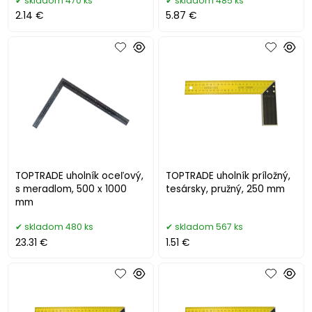
skladom 470 ks
skladom 485 ks
2.14 €
5.87 €
TOPTRADE uholník oceľový,
TOPTRADE uholník príložný,
s meradlom, 500 x 1000
tesársky, pružný, 250 mm
mm
skladom 480 ks
skladom 567 ks
23.31 €
1.51 €