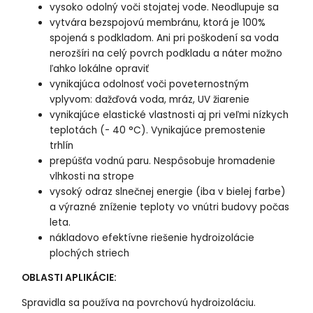
vysoko odolný voči stojatej vode. Neodlupuje sa
vytvára bezspojovú membránu, ktorá je 100%
spojená s podkladom. Ani pri poškodení sa voda
nerozšíri na celý povrch podkladu a náter možno
ľahko lokálne opraviť
vynikajúca odolnosť voči poveternostným
vplyvom: dažďová voda, mráz, UV žiarenie
vynikajúce elastické vlastnosti aj pri veľmi nízkych
teplotách (- 40 °C). Vynikajúce premostenie
trhlín
prepúšťa vodnú paru. Nespôsobuje hromadenie
vlhkosti na strope
vysoký odraz slnečnej energie (iba v bielej farbe)
a výrazné zníženie teploty vo vnútri budovy počas
leta.
nákladovo efektívne riešenie hydroizolácie
plochých striech
OBLASTI APLIKÁCIE:
Spravidla sa používa na povrchovú hydroizoláciu.