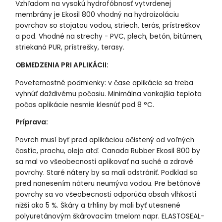
Vzhľadom na vysokú hydrofóbnosť vytvrdenej
membrány je Ekosil 800 vhodný na hydroizoláciu
povrchov so stojatou vodou, striech, terás, prístreškov
a pod. Vhodné na strechy - PVC, plech, betón, bitúmen,
striekaná PUR, prístrešky, terasy.
OBMEDZENIA PRI APLIKÁCII:
Poveternostné podmienky: v čase aplikácie sa treba
vyhnúť daždivému počasiu. Minimálna vonkajšia teplota
počas aplikácie nesmie klesnúť pod 8 °C.
Príprava:
Povrch musí byť pred aplikáciou očistený od voľných
častíc, prachu, oleja atď. Canada Rubber Ekosil 800 by
sa mal vo všeobecnosti aplikovať na suché a zdravé
povrchy. Staré nátery by sa mali odstrániť. Podklad sa
pred nanesením náteru neumýva vodou. Pre betónové
povrchy sa vo všeobecnosti odporúča obsah vlhkosti
nižší ako 5 %. Škáry a trhliny by mali byť utesnené
polyuretánovým škárovacím tmelom napr. ELASTOSEAL-