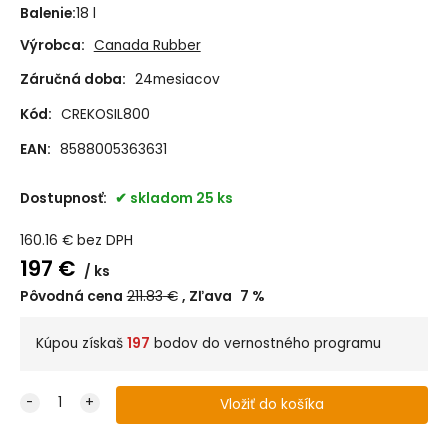
Balenie:
18 l
Výrobca:
Canada Rubber
Záručná doba:
24mesiacov
Kód:
CREKOSIL800
EAN:
8588005363631
Dostupnosť:
skladom 25 ks
160.16
€
bez DPH
197
€
ks
Pôvodná cena
211.83
€
Zľava
7
%
Kúpou získaš
197
bodov do vernostného programu