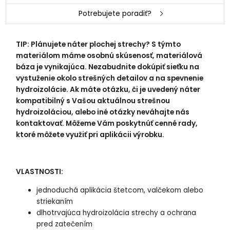
Potrebujete poradiť?
TIP: Plánujete náter plochej strechy? S týmto
materiálom máme osobnú skúsenosť, materiálová
báza je vynikajúca. Nezabudnite dokúpiť sieťku na
vystuženie okolo strešných detailov a na spevnenie
hydroizolácie. Ak máte otázku, či je uvedený náter
kompatibilný s Vašou aktuálnou strešnou
hydroizoláciou, alebo iné otázky neváhajte nás
kontaktovať. Môžeme Vám poskytnúť cenné rady,
ktoré môžete využiť pri aplikácii výrobku.
VLASTNOSTI:
jednoduchá aplikácia štetcom, valčekom alebo
striekaním
dlhotrvajúca hydroizolácia strechy a ochrana
pred zatečením