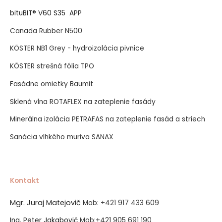
bituBIT® V60 S35 APP
Canada Rubber N500
KÖSTER NB1 Grey - hydroizolácia pivnice
KÖSTER strešná fólia TPO
Fasádne omietky Baumit
Sklená vlna ROTAFLEX na zateplenie fasády
Minerálna izolácia PETRAFAS na zateplenie fasád a striech
Sanácia vlhkého muriva SANAX
Kontakt
Mgr. Juraj Matejovič
Mob:
+421 917 433 609
Ing. Peter Jakabovič
Mob:
+421 905 691 190