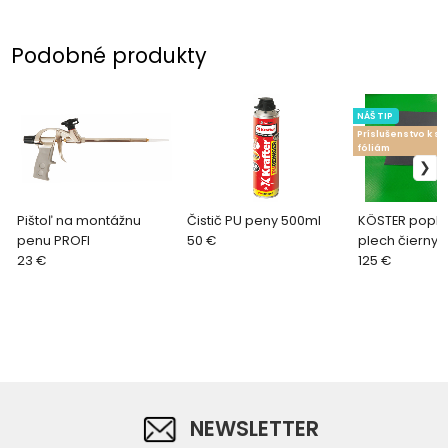
Podobné produkty
NÁŠ TIP
Príslušenstvo k s
fóliám
Pištoľ na montážnu
Čistič PU peny 500ml
KÖSTER popla
penu PROFI
50 €
plech čierny
23 €
Metal Sheet
125 €
NEWSLETTER