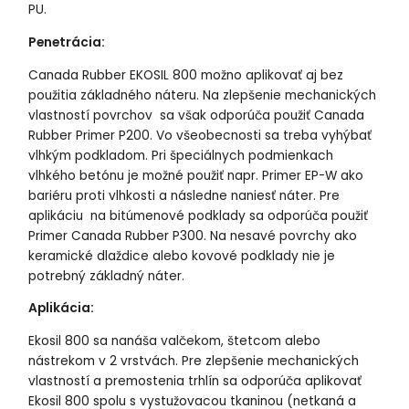
PU.
Penetrácia:
Canada Rubber EKOSIL 800 možno aplikovať aj bez
použitia základného náteru. Na zlepšenie mechanických
vlastností povrchov sa však odporúča použiť Canada
Rubber Primer P200. Vo všeobecnosti sa treba vyhýbať
vlhkým podkladom. Pri špeciálnych podmienkach
vlhkého betónu je možné použiť napr. Primer EP-W ako
bariéru proti vlhkosti a následne naniesť náter. Pre
aplikáciu na bitúmenové podklady sa odporúča použiť
Primer Canada Rubber P300. Na nesavé povrchy ako
keramické dlaždice alebo kovové podklady nie je
potrebný základný náter.
Aplikácia:
Ekosil 800
sa nanáša valčekom, štetcom alebo
nástrekom v 2 vrstvách. Pre zlepšenie mechanických
vlastností a premostenia trhlín sa odporúča aplikovať
Ekosil 800 spolu s vystužovacou tkaninou (netkaná a