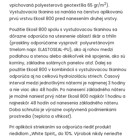
2
vpichovaná polyesterová geotextília 65 gr/m
).
Vystužovacia tkanina sa nanáša na čerstvo aplikovanú
prvú vrstvu Ekosil 800 pred nanesením druhej vrstvy.
Použitie Ekosil 800 spolu s vystužovacou tkaninou sa
dôrazne odporúča na utesnenie oblastí škár a trhlín
(praskliny odporúčame vyspravit polyuretánovým
tmelom napr. ELASTOSEAL-PU), ako aj rohov medzi
podlahou a stenou alebo akékoľvek iné spojenie, ako sú
komíny, základne solárnych panelov atď. Ďalej sa
použitie Ekosil 800 v kombinácii s vystužovacou tkaninou
odporúča aj na celkovú hydroizoláciu striech. Časový
interval medzi jednotlivými nátermi je najmenej 3 hodiny
a nie viac ako 48 hodín. Po nanesení základného náteru
je možné naniesť prvý náter Ekosil 800 najskôr 1 hodinu a
najneskôr 48 hodín od nanesenia základného náteru.
Doba schnutia je výrazne ovplyvnená podmienkami
prostredia (teplota a vlhkosť).
Pri aplikácii striekaním sa odporúča riediť produkt
riedidlom ,,White Spirit,, do 10%. Výrobok nikdy nerieďte