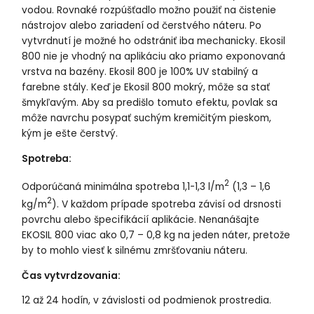
vodou. Rovnaké rozpúšťadlo možno použiť na čistenie
nástrojov alebo zariadení od čerstvého náteru. Po
vytvrdnutí je možné ho odstrániť iba mechanicky. Ekosil
800 nie je vhodný na aplikáciu ako priamo exponovaná
vrstva na bazény. Ekosil 800 je 100% UV stabilný a
farebne stály. Keď je Ekosil 800 mokrý, môže sa stať
šmykľavým. Aby sa predišlo tomuto efektu, povlak sa
môže navrchu posypať suchým kremičitým pieskom,
kým je ešte čerstvý.
Spotreba:
2
Odporúčaná minimálna spotreba 1,1-1,3 l/m
(1,3 – 1,6
2
kg/m
). V každom prípade spotreba závisí od drsnosti
povrchu alebo špecifikácií aplikácie. Nenanášajte
EKOSIL 800 viac ako 0,7 – 0,8 kg na jeden náter, pretože
by to mohlo viesť k silnému zmršťovaniu náteru.
Čas vytvrdzovania:
12 až 24 hodín, v závislosti od podmienok prostredia.