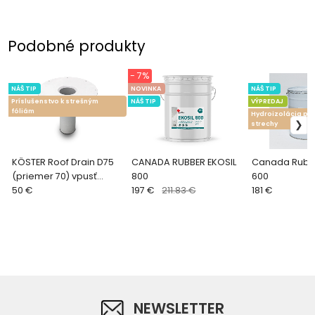
Podobné produkty
- 7%
NÁŠ TIP
NOVINKA
NÁŠ TIP
Príslušenstvo k strešným
NÁŠ TIP
VÝPREDAJ
fóliám
Hydroizolácia pr
strechy
KÖSTER Roof Drain D75
CANADA RUBBER EKOSIL
Canada Rubbe
(priemer 70) vpusť
800
600
320mm
50 €
197 €
211.83 €
181 €
NEWSLETTER