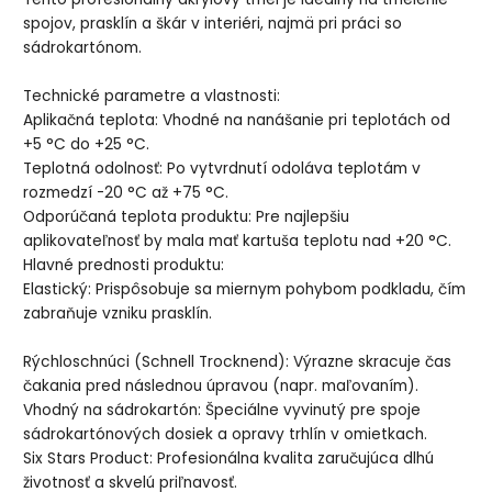
spojov, prasklín a škár v interiéri, najmä pri práci so
sádrokartónom.
​Technické parametre a vlastnosti:
​Aplikačná teplota: Vhodné na nanášanie pri teplotách od
+5 °C do +25 °C.
​Teplotná odolnosť: Po vytvrdnutí odoláva teplotám v
rozmedzí -20 °C až +75 °C.
​Odporúčaná teplota produktu: Pre najlepšiu
aplikovateľnosť by mala mať kartuša teplotu nad +20 °C.
​Hlavné prednosti produktu:
​Elastický: Prispôsobuje sa miernym pohybom podkladu, čím
zabraňuje vzniku prasklín.
​Rýchloschnúci (Schnell Trocknend): Výrazne skracuje čas
čakania pred následnou úpravou (napr. maľovaním).
​Vhodný na sádrokartón: Špeciálne vyvinutý pre spoje
sádrokartónových dosiek a opravy trhlín v omietkach.
​Six Stars Product: Profesionálna kvalita zaručujúca dlhú
životnosť a skvelú priľnavosť.