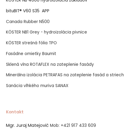
KÖSTER NB 4000 hydroizolácia základov
bituBIT® V60 S35 APP
Canada Rubber N500
KÖSTER NB1 Grey - hydroizolácia pivnice
KÖSTER strešná fólia TPO
Fasádne omietky Baumit
Sklená vlna ROTAFLEX na zateplenie fasády
Minerálna izolácia PETRAFAS na zateplenie fasád a striech
Sanácia vlhkého muriva SANAX
Kontakt
Mgr. Juraj Matejovič
Mob:
+421 917 433 609