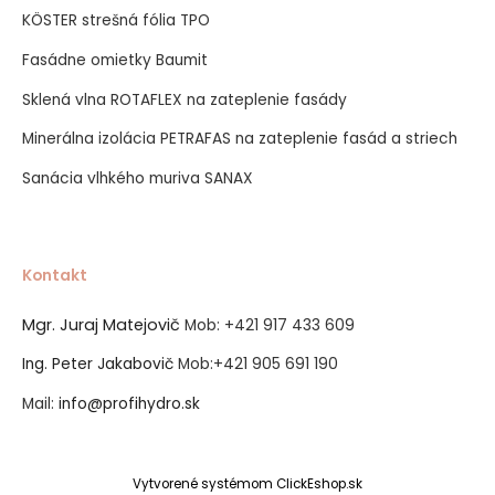
KÖSTER strešná fólia TPO
Fasádne omietky Baumit
Sklená vlna ROTAFLEX na zateplenie fasády
Minerálna izolácia PETRAFAS na zateplenie fasád a striech
Sanácia vlhkého muriva SANAX
Kontakt
Mgr. Juraj Matejovič
Mob:
+421 917 433 609
Ing. Peter Jakabovič
Mob:
+421 905 691 190
Mail:
info@profihydro.sk
Vytvorené systémom ClickEshop.sk