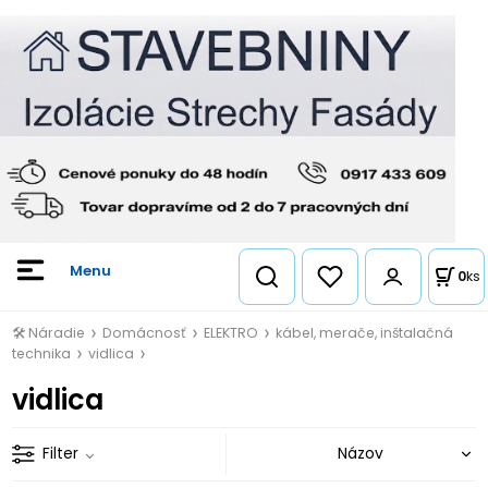
0
ks
🛠️ Náradie
Domácnosť
ELEKTRO
kábel, merače, inštalačná
technika
vidlica
vidlica
Filter