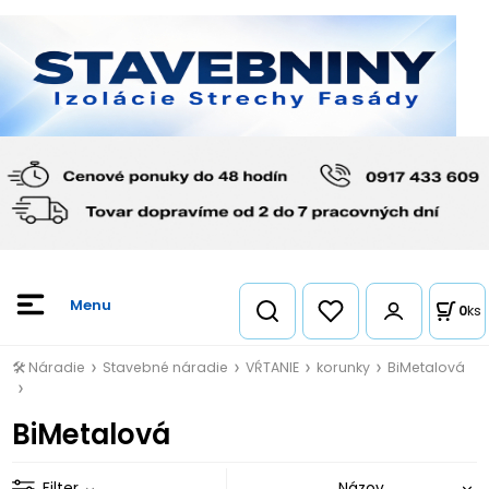
0
ks
🛠️ Náradie
Stavebné náradie
VŔTANIE
korunky
BiMetalová
BiMetalová
Filter