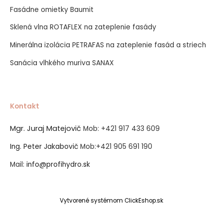
Fasádne omietky Baumit
Sklená vlna ROTAFLEX na zateplenie fasády
Minerálna izolácia PETRAFAS na zateplenie fasád a striech
Sanácia vlhkého muriva SANAX
Kontakt
Mgr. Juraj Matejovič
Mob:
+421 917 433 609
Ing. Peter Jakabovič
Mob:
+421 905 691 190
Mail:
info@profihydro.sk
Vytvorené systémom ClickEshop.sk