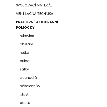
SPOJOVACÍ MATERIÁL
VENTILAČNÁ TECHNIKA
PRACOVNÉ A OCHRANNÉ
POMÓCKY
rukavice
okuliare
rúška
prilba
zátky
sluchadlá
nákolenníky
plášť
pasta