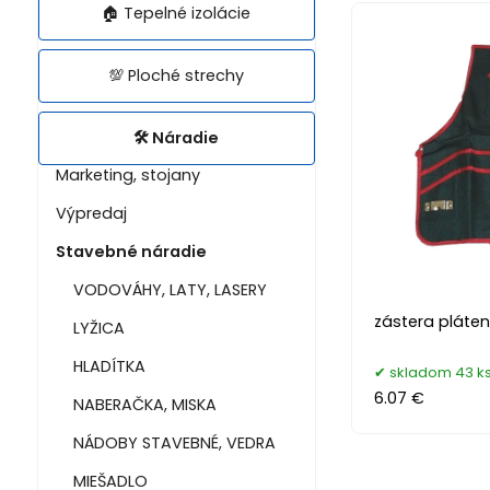
🏠 Tepelné izolácie
💯 Ploché strechy
🛠️ Náradie
Marketing, stojany
Výpredaj
Stavebné náradie
VODOVÁHY, LATY, LASERY
zástera pláten
LYŽICA
HLADÍTKA
skladom 43 k
6.07 €
NABERAČKA, MISKA
NÁDOBY STAVEBNÉ, VEDRA
MIEŠADLO