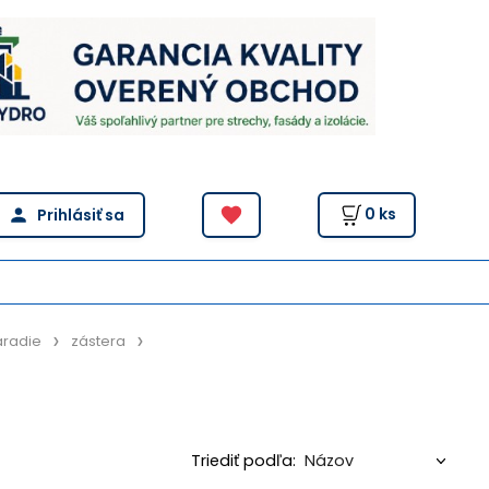
0
ks
áradie
zástera
Triediť podľa: