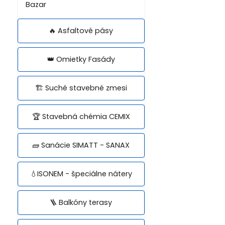
Bazar
🔥 Asfaltové pásy
👑 Omietky Fasády
🏗️ Suché stavebné zmesi
🏆 Stavebná chémia CEMIX
🧱 Sanácie SIMATT - SANAX
💧ISONEM - špeciálne nátery
🪜 Balkóny terasy