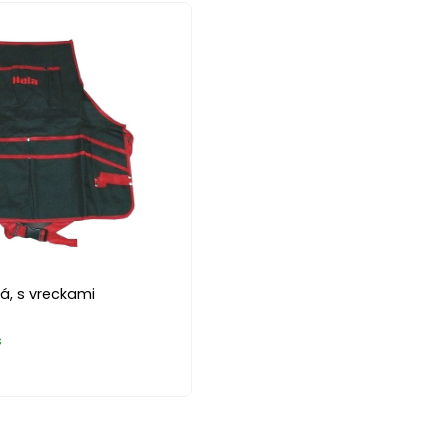
á, s vreckami
s