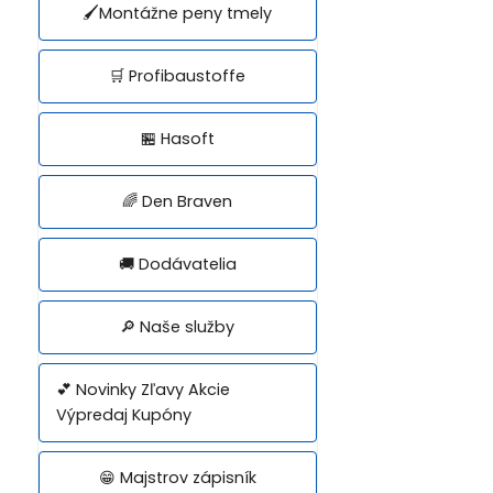
🖌️Montážne peny tmely
🛒 Profibaustoffe
🏪 Hasoft
🌈 Den Braven
🚚 Dodávatelia
🔎 Naše služby
💕 Novinky Zľavy Akcie
Výpredaj Kupóny
😁 Majstrov zápisník