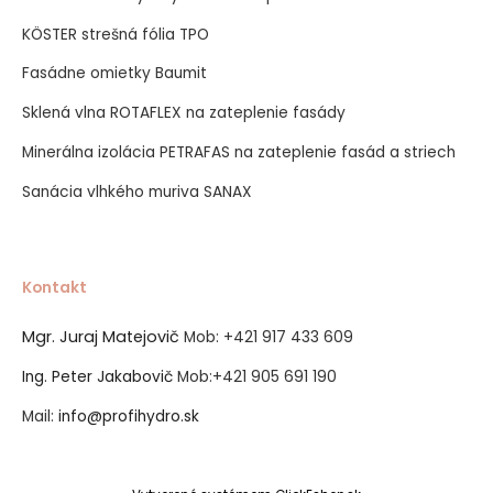
KÖSTER strešná fólia TPO
Fasádne omietky Baumit
Sklená vlna ROTAFLEX na zateplenie fasády
Minerálna izolácia PETRAFAS na zateplenie fasád a striech
Sanácia vlhkého muriva SANAX
Kontakt
Mgr. Juraj Matejovič
Mob:
+421 917 433 609
Ing. Peter Jakabovič
Mob:
+421 905 691 190
Mail:
info@profihydro.sk