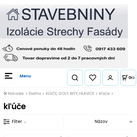
0
ks
🛠️ Náradie
Dielňa
KĹÚČE, GOLY, BITY, HLAVICE
kľúče
kľúče
Filter