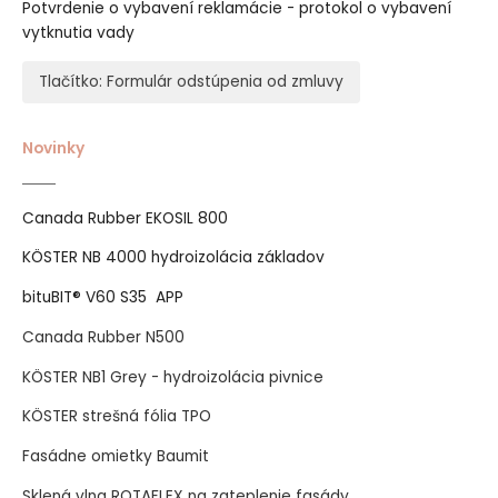
Potvrdenie o vybavení reklamácie - protokol o vybavení
vytknutia vady
Tlačítko: Formulár odstúpenia od zmluvy
Novinky
Canada Rubber EKOSIL 800
KÖSTER NB 4000 hydroizolácia základov
bituBIT® V60 S35 APP
Canada Rubber N500
KÖSTER NB1 Grey - hydroizolácia pivnice
KÖSTER strešná fólia TPO
Fasádne omietky Baumit
Sklená vlna ROTAFLEX na zateplenie fasády