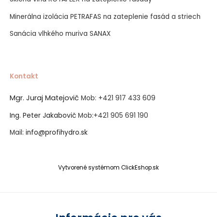
Minerálna izolácia PETRAFAS na zateplenie fasád a striech
Sanácia vlhkého muriva SANAX
Kontakt
Mgr. Juraj Matejovič
Mob:
+421 917 433 609
Ing. Peter Jakabovič
Mob:
+421 905 691 190
Mail:
info@profihydro.sk
Vytvorené systémom ClickEshop.sk