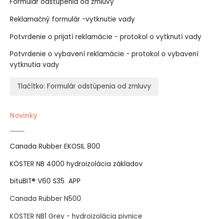
Formulár odstúpenia od zmluvy
Reklamačný formulár -vytknutie vady
Potvrdenie o prijatí reklamácie - protokol o vytknutí vady
Potvrdenie o vybavení reklamácie - protokol o vybavení
vytknutia vady
Tlačítko: Formulár odstúpenia od zmluvy
Novinky
Canada Rubber EKOSIL 800
KÖSTER NB 4000 hydroizolácia základov
bituBIT® V60 S35 APP
Canada Rubber N500
KÖSTER NB1 Grey - hydroizolácia pivnice