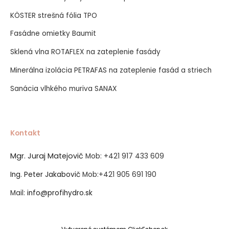
KÖSTER strešná fólia TPO
Fasádne omietky Baumit
Sklená vlna ROTAFLEX na zateplenie fasády
Minerálna izolácia PETRAFAS na zateplenie fasád a striech
Sanácia vlhkého muriva SANAX
Kontakt
Mgr. Juraj Matejovič
Mob:
+421 917 433 609
Ing. Peter Jakabovič
Mob:
+421 905 691 190
Mail:
info@profihydro.sk