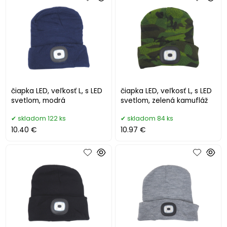
čiapka LED, veľkosť L, s LED
čiapka LED, veľkosť L, s LED
svetlom, modrá
svetlom, zelená kamufláž
skladom 122 ks
skladom 84 ks
10.40 €
10.97 €