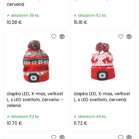
červená
skladom 36 ks
skladom 52 ks
10.28 €
15.16 €
čiapka LED, X-mas, veľkosť
čiapka LED, X-mas, veľkosť
L, s LED svetlom, červeno –
L, s LED svetlom, červená
zelená
skladom 52 ks
skladom 43 ks
10.70 €
11.72 €