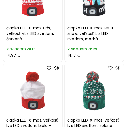
čiapka LED, X-mas Kids,
čiapka LED, X-mas Let it
veľkosť M, s LED svetlom,
snow, veľkosť L, s LED
červená
svetlom, modrá
skladom 24 ks
skladom 26 ks
14.97 €
14.17 €
čiapka LED, X-mas, veľkosť
čiapka LED, X-mas, veľkosť
L, s LED svetlom, bielo –
L, s LED svetlom, zelená