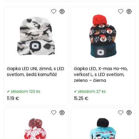
čiapka LED UNI, zimná, s LED
čiapka LED, X-mas Ho-Ho,
svetlom, šedá kamufláž
veľkosť L, s LED svetlom,
zeleno – čierna
skladom 120 ks
skladom 27 ks
11.19 €
15.25 €