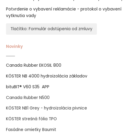
Potvrdenie o vybavení reklamácie - protokol o vybavení
vytknutia vady
Tlačítko: Formulár odstúpenia od zmluvy
Novinky
Canada Rubber EKOSIL 800
KÖSTER NB 4000 hydroizolácia základov
bituBIT® V60 S35 APP
Canada Rubber N500
KÖSTER NB1 Grey - hydroizolácia pivnice
KÖSTER strešná fólia TPO
Fasádne omietky Baumit