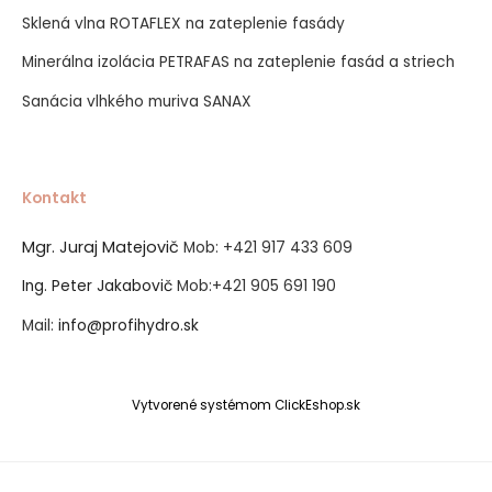
Sklená vlna ROTAFLEX na zateplenie fasády
Minerálna izolácia PETRAFAS na zateplenie fasád a striech
Sanácia vlhkého muriva SANAX
Kontakt
Mgr. Juraj Matejovič
Mob:
+421 917 433 609
Ing. Peter Jakabovič
Mob:
+421 905 691 190
Mail:
info@profihydro.sk
Vytvorené systémom ClickEshop.sk