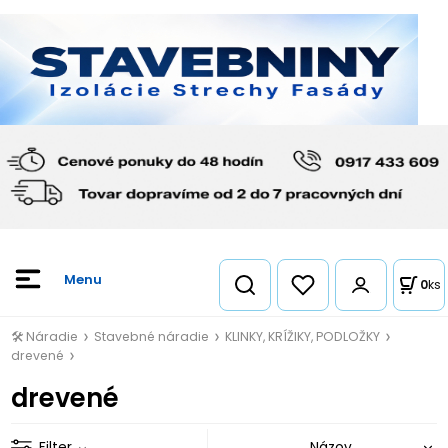
0
ks
🛠️ Náradie
Stavebné náradie
KLINKY, KRÍŽIKY, PODLOŽKY
drevené
drevené
Filter