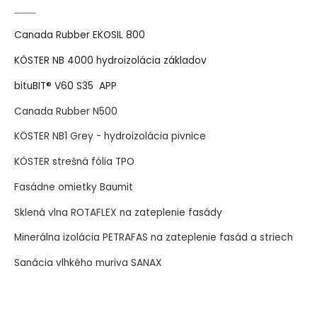
Canada Rubber EKOSIL 800
KÖSTER NB 4000 hydroizolácia základov
bituBIT® V60 S35 APP
Canada Rubber N500
KÖSTER NB1 Grey - hydroizolácia pivnice
KÖSTER strešná fólia TPO
Fasádne omietky Baumit
Sklená vlna ROTAFLEX na zateplenie fasády
Minerálna izolácia PETRAFAS na zateplenie fasád a striech
Sanácia vlhkého muriva SANAX