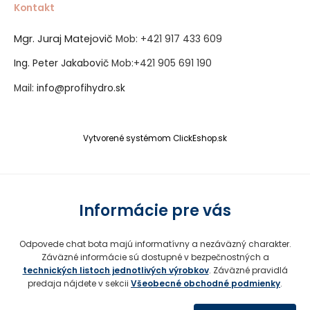
Kontakt
Mgr. Juraj Matejovič
Mob:
+421 917 433 609
Ing. Peter Jakabovič
Mob:
+421 905 691 190
Mail:
info@profihydro.sk
Vytvorené systémom ClickEshop.sk
Informácie pre vás
Odpovede chat bota majú informatívny a nezáväzný charakter.
Záväzné informácie sú dostupné v bezpečnostných a
technických listoch jednotlivých výrobkov
. Záväzné pravidlá
predaja nájdete v sekcii
Všeobecné obchodné podmienky
.