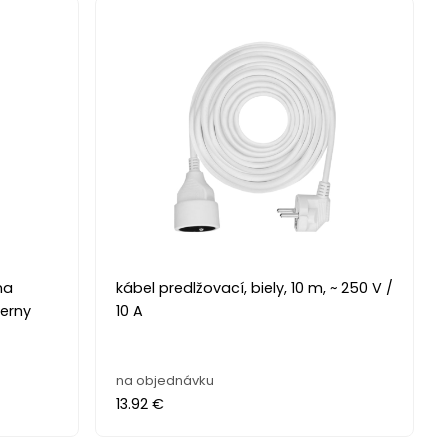
na
kábel predlžovací, biely, 10 m, ~ 250 V /
ierny
10 A
na objednávku
13.92 €