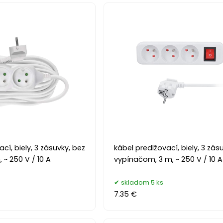
cí, biely, 3 zásuvky, bez
kábel predlžovací, biely, 3 zásu
 ~ 250 V / 10 A
vypínačom, 3 m, ~ 250 V / 10 A
skladom 5 ks
7.35 €