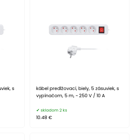
viek, s
kábel predlžovací, biely, 5 zásuviek, s
vypínačom, 5 m, ~ 250 V / 10 A
skladom 2 ks
10.48 €