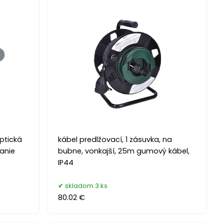
ptická
kábel predlžovací, 1 zásuvka, na
janie
bubne, vonkajší, 25m gumový kábel,
IP44
skladom 3 ks
80.02 €