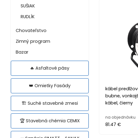
SUŠIAK
RUDLÍK
Chovateľstvo
Zimný program
Bazar
🔥 Asfaltové pásy
👑 Omietky Fasády
kábel predlžov
bubne, vonkaj
kábel, čierny
🏗️ Suché stavebné zmesi
na objednávku
🏆 Stavebná chémia CEMIX
81.47 €