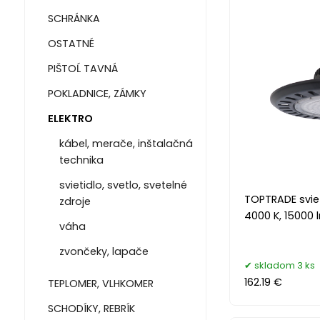
SCHRÁNKA
OSTATNÉ
PIŠTOĹ TAVNÁ
POKLADNICE, ZÁMKY
ELEKTRO
kábel, merače, inštalačná
technika
svietidlo, svetlo, svetelné
TOPTRADE sviet
zdroje
4000 K, 15000 l
váha
zvončeky, lapače
skladom 3 ks
162.19 €
TEPLOMER, VLHKOMER
SCHODÍKY, REBRÍK