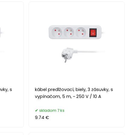
vky, s
kábel predlžovací, biely, 3 zásuvky, s
vypínačom, 5 m, ~ 250 V / 10 A
skladom 7 ks
9.74 €