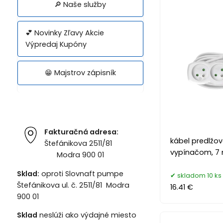
🔎 Naše služby
💕 Novinky Zľavy Akcie
Výpredaj Kupóny
😁 Majstrov zápisník
Fakturačná adresa:
kábel predlžova
Štefánikova 2511/81
vypínačom, 7 m
Modra 900 01
Sklad:
oproti Slovnaft pumpe
skladom 10 ks
Štefánikova ul. č. 2511/81 Modra
16.41 €
900 01
Sklad
neslúži ako výdajné miesto