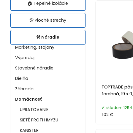
🏠 Tepelné izolácie
💯 Ploché strechy
🛠️ Náradie
Marketing, stojany
Výpredaj
Stavebné náradie
Dielňa
TOPTRADE pásk
Záhrada
farebná, 19 x 0
Domácnosť
skladom 1254 
UPRATOVANIE
1.02 €
SIETĚ PROTI HMYZU
KANISTER