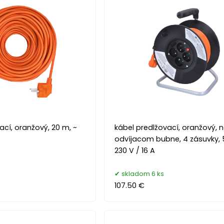
ací, oranžový, 20 m, ~
kábel predlžovací, oranžový, 
odvíjacom bubne, 4 zásuvky, 
230 V / 16 A
skladom 6 ks
107.50 €