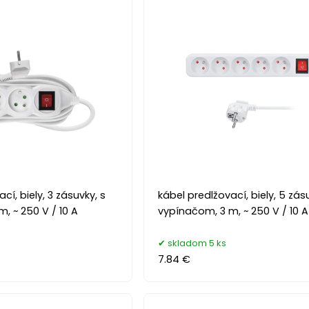
cí, biely, 3 zásuvky, s
kábel predlžovací, biely, 5 zásu
, ~ 250 V / 10 A
vypínačom, 3 m, ~ 250 V / 10 A
skladom 5 ks
7.84 €