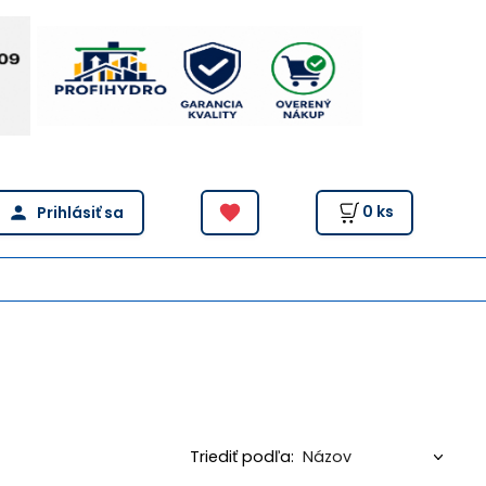
0
ks
Triediť podľa: