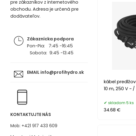
pre zákazníkov z internetového
obchodu. Adresa je určená pre
dodávateľov.
Zákaznícka podpora
Pon-Pia: 7:45 -16:45
Sobota: 9:45 -13:45
EMAIL
info@profihydro.sk
kábel predlžov
10 m, 250 V ~ / 
skladom 5 ks
34.68 €
KONTAKTUJTE NÁS
Mob: +421 917 433 609