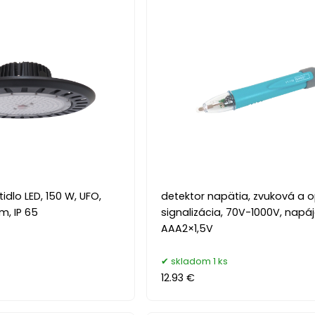
idlo LED, 150 W, UFO,
detektor napätia, zvuková a o
m, IP 65
signalizácia, 70V-1000V, napá
AAA2×1,5V
skladom 1 ks
12.93 €