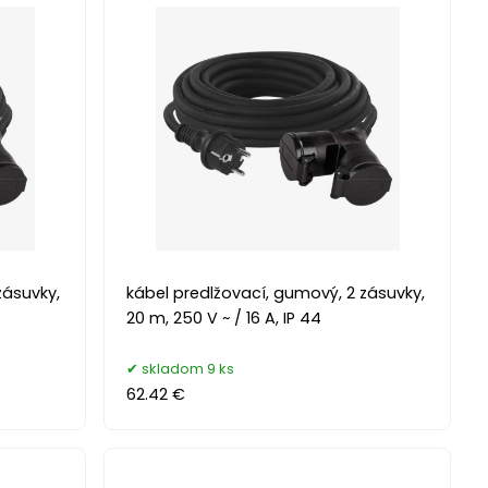
zásuvky,
kábel predlžovací, gumový, 2 zásuvky,
20 m, 250 V ~ / 16 A, IP 44
skladom 9 ks
62.42 €