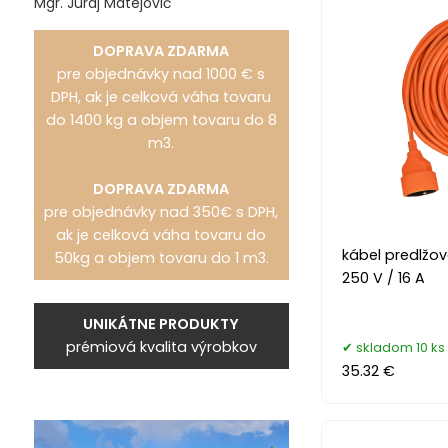
Mgr. Juraj Matejovič
DOPRAVA ZDARMA
pre objednávky nad 1000 € s
DPH, ak je celková váha tovaru
do 1400 kg a objem tovaru do 8
m3.
DOPRAVA ZDARMA
pre objednávky nad 350€ s DPH,
ak je celková váha tovaru do
kábel predlžov
50kg a objem tovaru do 1 m3.
250 V / 16 A
UNIKÁTNE PRODUKTY
prémiová kvalita výrobkov
skladom 10 ks
35.32 €