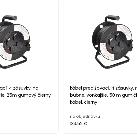
ací, 4 zásuvky, na
kábel predlžovací, 4 zásuvky, 
šie, 25m gumový čierny
bubne, vonkajšie, 50 m gum.č
kábel, čierny
na objednávku
133.52 €