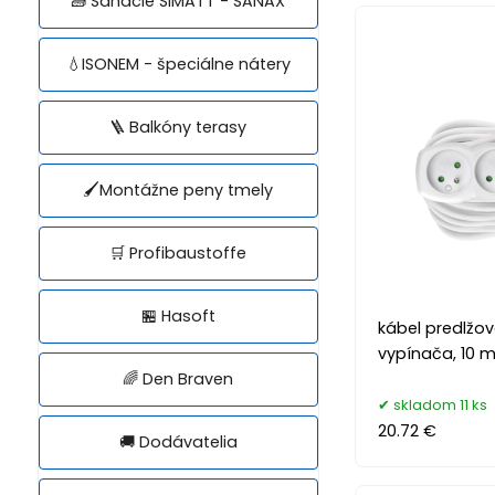
🧱 Sanácie SIMATT - SANAX
💧ISONEM - špeciálne nátery
🪜 Balkóny terasy
🖌️Montážne peny tmely
🛒 Profibaustoffe
🏪 Hasoft
kábel predlžova
vypínača, 10 m,
🌈 Den Braven
skladom 11 ks
20.72 €
🚚 Dodávatelia