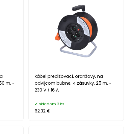
na
kábel predlžovací, oranžový, na
50 m, ~
odvíjcom bubne, 4 zásuvky, 25 m, ~
230 V / 16 A
skladom 3 ks
62.32 €