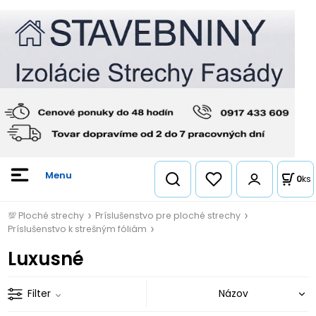
0
ks
💯 Ploché strechy
Príslušenstvo pre ploché strechy
Príslušenstvo k strešným fóliám
Luxusné
Filter