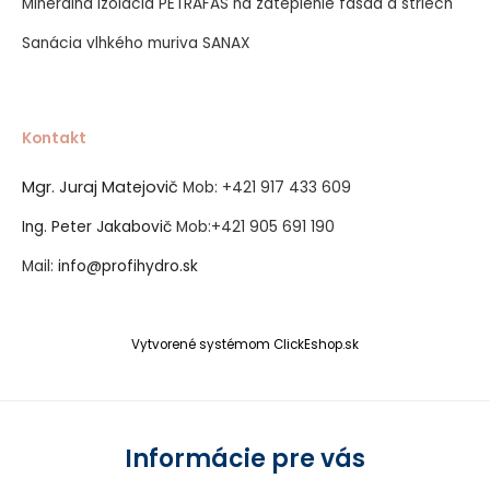
Minerálna izolácia PETRAFAS na zateplenie fasád a striech
Sanácia vlhkého muriva SANAX
Kontakt
Mgr. Juraj Matejovič
Mob:
+421 917 433 609
Ing. Peter Jakabovič
Mob:
+421 905 691 190
Mail:
info@profihydro.sk
Vytvorené systémom ClickEshop.sk
Informácie pre vás