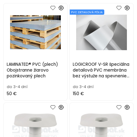
PVC DETAILOVÁ FÓLIA
LAMINATED® PVC (plech)
LOGICROOF V-SR špeciálna
Obojstranne žiarovo
detailová PVC membrána
pozinkovaný plech
bez výstuže na spevnenie
spojov
do 3-4 dní
do 3-4 dní
50 €
150 €