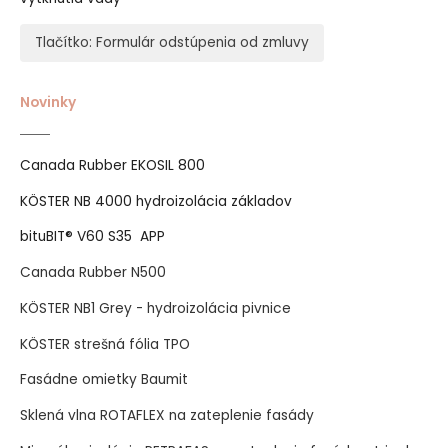
Tlačítko: Formulár odstúpenia od zmluvy
Novinky
Canada Rubber EKOSIL 800
KÖSTER NB 4000 hydroizolácia základov
bituBIT® V60 S35 APP
Canada Rubber N500
KÖSTER NB1 Grey - hydroizolácia pivnice
KÖSTER strešná fólia TPO
Fasádne omietky Baumit
Sklená vlna ROTAFLEX na zateplenie fasády