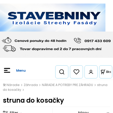
0
ks
🛠️ Náradie
Záhrada
NÁRADIE A POTREBY PRE ZÁHRADU
struna
do kosačky
struna do kosačky
Filter