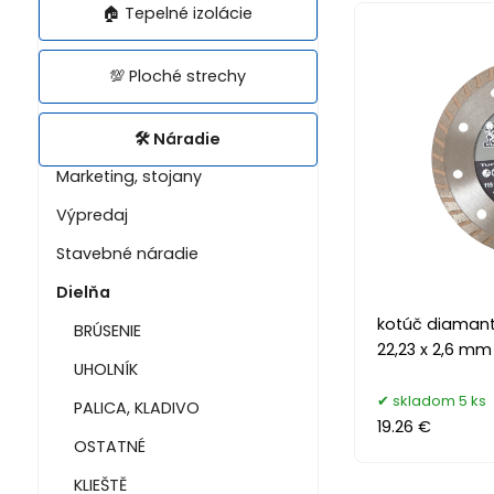
🏠 Tepelné izolácie
💯 Ploché strechy
🛠️ Náradie
Marketing, stojany
Výpredaj
Stavebné náradie
Dielňa
kotúč diamanto
BRÚSENIE
22,23 x 2,6 mm
UHOLNÍK
skladom 5 ks
PALICA, KLADIVO
19.26 €
OSTATNÉ
KLIEŠTĚ