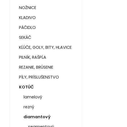
NOŽNICE
KLADIVO
PÁČIDLO
SEKÁČ
KĹÚČE, GOLY, BITY, HLAVICE
PILNÍK, RAŠPĹA
REZANIE, BRÚSENIE
PÍLY, PRÍSLUŠENSTVO
KOTÚČ
lamelový
rezný
diamantový
segmentový