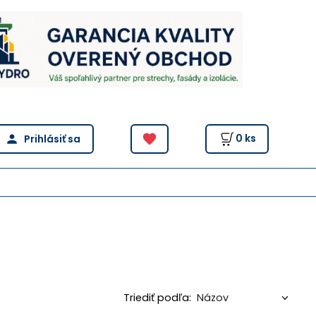
0
ks
Triediť podľa: