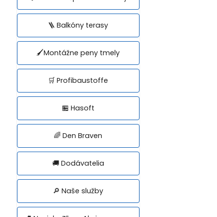
🪜 Balkóny terasy
🖌️Montážne peny tmely
🛒 Profibaustoffe
🏪 Hasoft
🌈 Den Braven
🚚 Dodávatelia
🔎 Naše služby