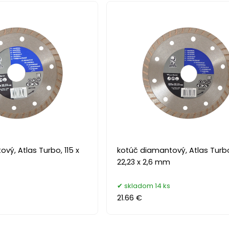
vý, Atlas Turbo, 115 x
kotúč diamantový, Atlas Turbo
22,23 x 2,6 mm
skladom 14 ks
21.66 €