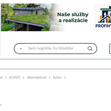
ňa
KOTÚČ
diamantový
turbo