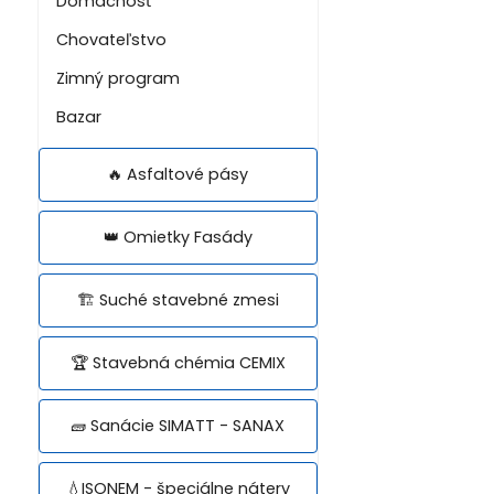
Domácnosť
Chovateľstvo
Zimný program
Bazar
🔥 Asfaltové pásy
👑 Omietky Fasády
🏗️ Suché stavebné zmesi
🏆 Stavebná chémia CEMIX
🧱 Sanácie SIMATT - SANAX
💧ISONEM - špeciálne nátery