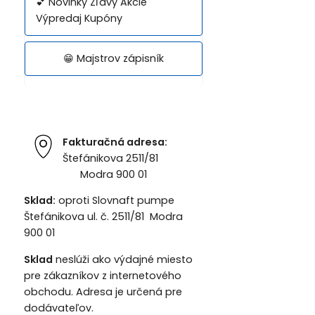
💕 Novinky Zľavy Akcie
Výpredaj Kupóny
😁 Majstrov zápisník
Fakturačná adresa:
Štefánikova 2511/81
Modra 900 01
Sklad:
oproti Slovnaft pumpe
Štefánikova ul. č. 2511/81 Modra
900 01
Sklad
neslúži ako výdajné miesto
pre zákazníkov z internetového
obchodu. Adresa je určená pre
dodávateľov.