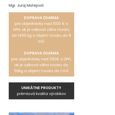
Mgr. Juraj Matejovič
DOPRAVA ZDARMA
pre objednávky nad 1000 € s
DPH, ak je celková váha tovaru
do 1400 kg a objem tovaru do 8
m3.
DOPRAVA ZDARMA
pre objednávky nad 350€ s DPH,
ak je celková váha tovaru do
50kg a objem tovaru do 1 m3.
UNIKÁTNE PRODUKTY
prémiová kvalita výrobkov