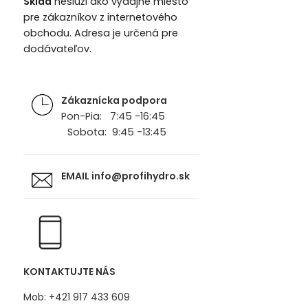
Sklad
neslúži ako výdajné miesto
pre zákazníkov z internetového
obchodu. Adresa je určená pre
dodávateľov.
Zákaznícka podpora
Pon-Pia: 7:45 -16:45
Sobota: 9:45 -13:45
EMAIL
info@profihydro.sk
KONTAKTUJTE NÁS
Mob: +421 917 433 609