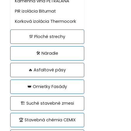
Kamenná vlna PETRALANA
PIR izolácia Bitumat
Korková izolácia Thermocork
💯 Ploché strechy
🛠️ Náradie
🔥 Asfaltové pásy
👑 Omietky Fasády
🏗️ Suché stavebné zmesi
🏆 Stavebná chémia CEMIX