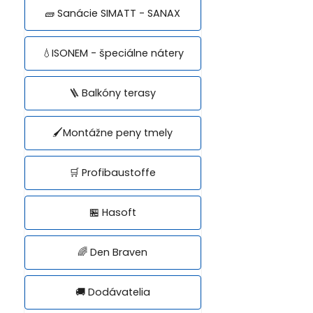
🧱 Sanácie SIMATT - SANAX
💧ISONEM - špeciálne nátery
🪜 Balkóny terasy
🖌️Montážne peny tmely
🛒 Profibaustoffe
🏪 Hasoft
🌈 Den Braven
🚚 Dodávatelia