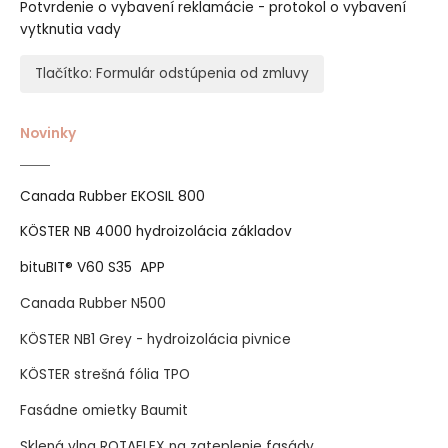
Potvrdenie o vybavení reklamácie - protokol o vybavení
vytknutia vady
Tlačítko: Formulár odstúpenia od zmluvy
Novinky
Canada Rubber EKOSIL 800
KÖSTER NB 4000 hydroizolácia základov
bituBIT® V60 S35 APP
Canada Rubber N500
KÖSTER NB1 Grey - hydroizolácia pivnice
KÖSTER strešná fólia TPO
Fasádne omietky Baumit
Sklená vlna ROTAFLEX na zateplenie fasády