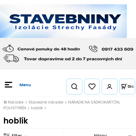
0
ks
🛠️ Náradie
Stavebné náradie
NÁRADIE NA SÁDROKARTÓN,
POLYSTYRÉN
hoblík
hoblík
Filter