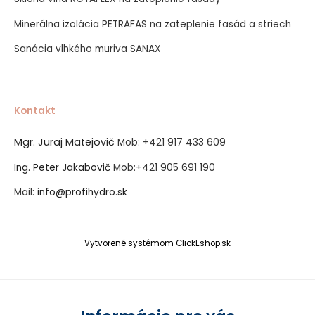
Minerálna izolácia PETRAFAS na zateplenie fasád a striech
Sanácia vlhkého muriva SANAX
Kontakt
Mgr. Juraj Matejovič
Mob:
+421 917 433 609
Ing. Peter Jakabovič
Mob:
+421 905 691 190
Mail:
info@profihydro.sk
Vytvorené systémom ClickEshop.sk