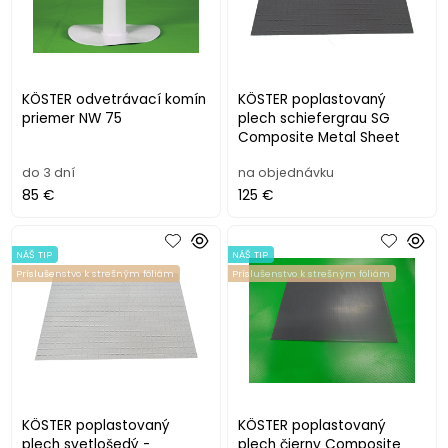
KÖSTER odvetrávací komín
KÖSTER poplastovaný
priemer NW 75
plech schiefergrau SG
Composite Metal Sheet
do 3 dní
na objednávku
85 €
125 €
NÁŠ TIP
NÁŠ TIP
Príslušenstvo k strešným fóliám
Príslušenstvo k strešným fóliám
KÖSTER poplastovaný
KÖSTER poplastovaný
plech svetlošedý -
plech čierny Composite