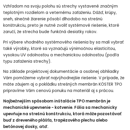
Vzhľadom na svoju polohu sú strechy vystavené značným
teplotným rozdielom a veternému zaťaženiu. Dážď, krúpy,
sneh, slnečné žiarenie pôsobí dlhodobo na strešnú
konštrukciu, preto je nutné zvoliť systémové riešenie, ktoré
zaručí, že strecha bude funkčná desiatky rokov.
Pri výbere vhodného systémového riešenia by sa mali vybrať
také výrobky, ktoré sa vyznačujú výnimočnou elasticitou,
vysokou UV odolnosťou a mechanickou odolnosťou (podľa
typu zaťaženia strechy).
Na základe projektovej dokumentácie a osobnej obhliadky
Vám pomôžeme vybrať najvýhodnejšie riešenie. V prípade, že
máte záujem aj o pokládku strešných membrán KÖSTER TPO
pripravíme Vám cenovú ponuku na materiál aj s prácou.
Najbežnejším spôsobom inštalácie TPO membrán je
mechanické upevnenie - kotvenie. Fólia sa mechanicky
upevňuje na strešnú konštrukciu, ktorá môže pozostávať
buď z dreveného plášťa, trapézového plechu alebo
betónovej dosky, atď.