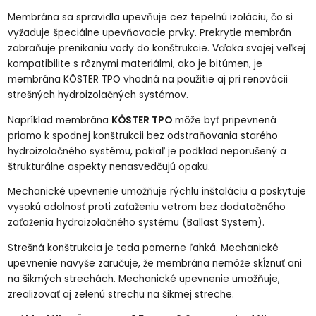
Membrána sa spravidla upevňuje cez tepelnú izoláciu, čo si
vyžaduje špeciálne upevňovacie prvky. Prekrytie membrán
zabraňuje prenikaniu vody do konštrukcie. Vďaka svojej veľkej
kompatibilite s rôznymi materiálmi, ako je bitúmen, je
membrána KÖSTER TPO vhodná na použitie aj pri renovácii
strešných hydroizolačných systémov.
Napríklad membrána
KÖSTER TPO
môže byť pripevnená
priamo k spodnej konštrukcii bez odstraňovania starého
hydroizolačného systému, pokiaľ je podklad neporušený a
štrukturálne aspekty nenasvedčujú opaku.
Mechanické upevnenie umožňuje rýchlu inštaláciu a poskytuje
vysokú odolnosť proti zaťaženiu vetrom bez dodatočného
zaťaženia hydroizolačného systému (Ballast System).
Strešná konštrukcia je teda pomerne ľahká. Mechanické
upevnenie navyše zaručuje, že membrána nemôže skĺznuť ani
na šikmých strechách. Mechanické upevnenie umožňuje,
zrealizovať aj zelenú strechu na šikmej streche.