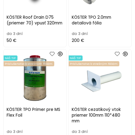
KÖSTER Roof Drain D75
KÖSTER TPO 2.0mm
(priemer 70) vpusť 320mm
detailová fólia
do 3 dní
do 3 dní
50 €
200 €
NÁŠ TIP
NÁŠ TIP
Príslušenstvo k strešným fóliám
Príslušenstvo k strešným fóliám
KÖSTER TPO Primer pre MS
KÖSTER cezatikový vtok
Flex Foil
priemer 100mm 110*480
mm
do 3 dní
do 3 dní