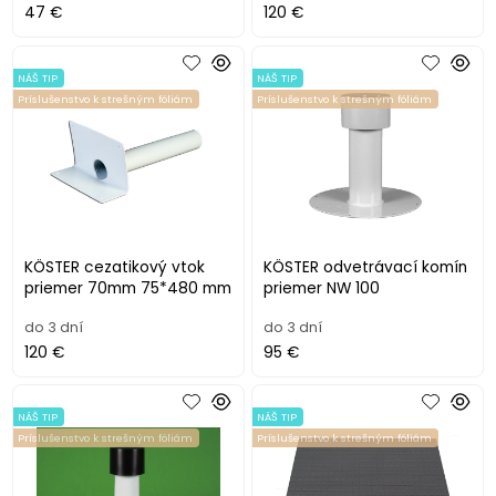
47 €
120 €
NÁŠ TIP
NÁŠ TIP
Príslušenstvo k strešným fóliám
Príslušenstvo k strešným fóliám
KÖSTER cezatikový vtok
KÖSTER odvetrávací komín
priemer 70mm 75*480 mm
priemer NW 100
do 3 dní
do 3 dní
120 €
95 €
NÁŠ TIP
NÁŠ TIP
Príslušenstvo k strešným fóliám
Príslušenstvo k strešným fóliám