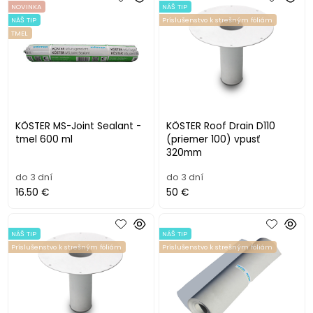
NOVINKA
NÁŠ TIP
NÁŠ TIP
Príslušenstvo k strešným fóliám
TMEL
KÖSTER MS-Joint Sealant -
KÖSTER Roof Drain D110
tmel 600 ml
(priemer 100) vpusť
320mm
do 3 dní
do 3 dní
16.50 €
50 €
NÁŠ TIP
NÁŠ TIP
Príslušenstvo k strešným fóliám
Príslušenstvo k strešným fóliám