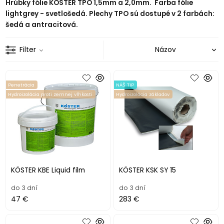
Hrúbky fólie KÖSTER TPO 1,5mm a 2,0mm. Farba fólie
lightgrey - svetlošedá. Plechy TPO sú dostupé v 2 farbách:
šedá a antracitová.
Filter
Penetrácia
NÁŠ TIP
Hydroizolácia proti zemnej vlhkosti
Hydroizolácia základov
KÖSTER KBE Liquid film
KÖSTER KSK SY 15
do 3 dní
do 3 dní
47 €
283 €