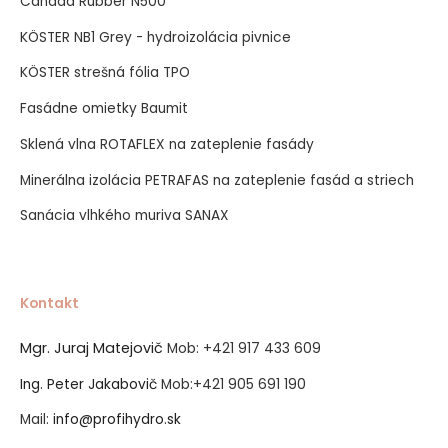
Canada Rubber N500
KÖSTER NB1 Grey - hydroizolácia pivnice
KÖSTER strešná fólia TPO
Fasádne omietky Baumit
Sklená vlna ROTAFLEX na zateplenie fasády
Minerálna izolácia PETRAFAS na zateplenie fasád a striech
Sanácia vlhkého muriva SANAX
Kontakt
Mgr. Juraj Matejovič
Mob:
+421 917 433 609
Ing. Peter Jakabovič
Mob:
+421 905 691 190
Mail:
info@profihydro.sk