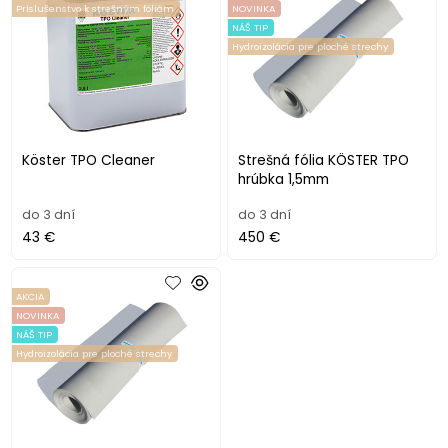
Príslušenstvo k strešným fóliám
NOVINKA
NÁŠ TIP
Hydroizolácia pre ploché strechy
Köster TPO Cleaner
Strešná fólia KÖSTER TPO
hrúbka 1,5mm
do 3 dní
do 3 dní
43 €
450 €
AKCIA
NOVINKA
NÁŠ TIP
Hydroizolácia pre ploché strechy