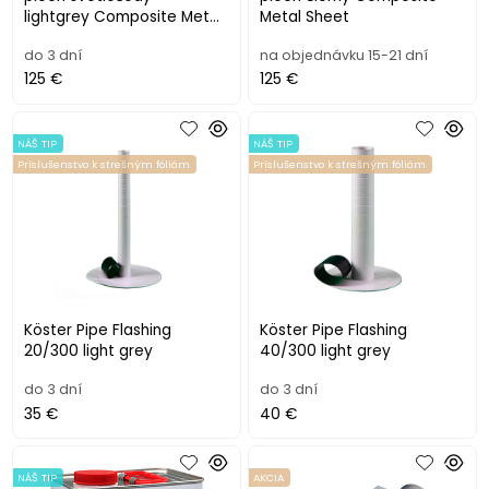
lightgrey Composite Metal
Metal Sheet
Sheet
do 3 dní
na objednávku 15-21 dní
125 €
125 €
NÁŠ TIP
NÁŠ TIP
Príslušenstvo k strešným fóliám
Príslušenstvo k strešným fóliám
Köster Pipe Flashing
Köster Pipe Flashing
20/300 light grey
40/300 light grey
do 3 dní
do 3 dní
35 €
40 €
NÁŠ TIP
AKCIA