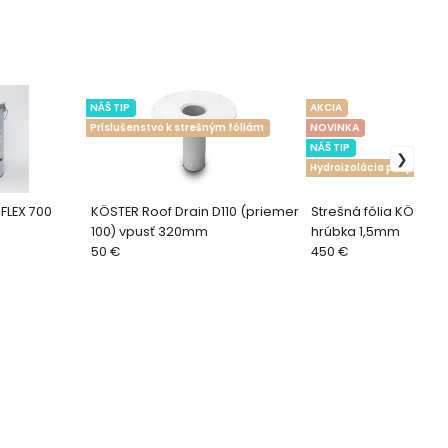
NÁŠ TIP
AKCIA
Príslušenstvo k strešným fóliám
NOVINKA
NÁŠ TIP
Hydroizolácia pre ploché
FLEX 700
KÖSTER Roof Drain D110 (priemer
Strešná fólia KÖSTER
100) vpusť 320mm
hrúbka 1,5mm
50 €
450 €