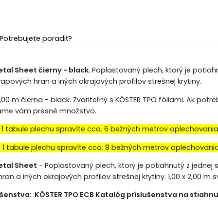
Potrebujete poradiť?
al Sheet čierny - black.
Poplastovaný plech, ktorý je potia
pových hran a iných okrajových profilov strešnej krytiny.
2,00 m čierna - black. Zvariteľný s KÖSTER TPO fóliami. Ak pot
íame vám presné množstvo.
 1 tabule plechu spravíte cca. 6 bežných metrov oplechovani
 1 tabule plechu spravíte cca. 8 bežných metrov oplechovani
tal Sheet
- Poplastovaný plech, ktorý je potiahnutý z jedne
an a iných okrajových profilov strešnej krytiny. 1,00 x 2,00 m 
ušenstva:
KÖSTER TPO ECB Katalóg príslušenstva na stiahnu