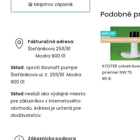
😁 Majstrov zápisník
Podobné p
NÁŠ TIP
Príslušenstvo k streš
Fakturačná adresa:
Štefánikova 2511/81
Modra 900 01
KÖSTER odvetráva
Sklad:
oproti Slovnaft pumpe
priemer NW 75
Štefánikova ul. č. 2511/81 Modra
85 €
900 01
Sklad
neslúži ako výdajné miesto
pre zákazníkov z internetového
obchodu. Adresa je určená pre
dodávateľov.
Zákaznícka podpora