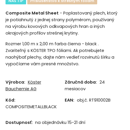
NÁŠ TIP
Príslušenstvo k strešným fóliám
Composite Metal Sheet
- Poplastovaný plech, ktorý
je potiahnutý z jednej strany polymérom, používaný
na výrobu kovových odkvapových hran a iných
okrajových profilov strešnej krytiny.
Rozmer 1,00 m x 2,00 m farba čierna - black .
Zvariteľný s KÖSTER TPO fóliami. Ak potrebujete
naohýbať plechy, dajte nám vedieť rozvinutú šírku a
vypočíame vám presné množstvo.
Výrobca:
Köster
Záručná doba:
24
Bauchemie AG
mesiacov
Kód:
EAN:
obj.č. RT910002B
COMPOSITEMETALLBLACK
Dostupnosť:
na objednávku 15-21 dní