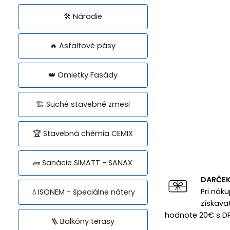
🛠️ Náradie
🔥 Asfaltové pásy
👑 Omietky Fasády
🏗️ Suché stavebné zmesi
🏆 Stavebná chémia CEMIX
🧱 Sanácie SIMATT - SANAX
DARČE
Pri nák
💧ISONEM - špeciálne nátery
získava
hodnote 20€ s D
🪜 Balkóny terasy