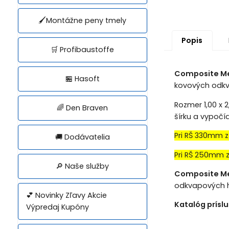
🖌️Montážne peny tmely
Popis
🛒 Profibaustoffe
Composite Met
🏪 Hasoft
kovových odkva
Rozmer 1,00 x 
🌈 Den Braven
šírku a vypoč
Pri RŠ 330mm z
🚚 Dodávatelia
Pri RŠ 250mm z
🔎 Naše služby
Composite Me
odkvapových hr
💕 Novinky Zľavy Akcie
Katalóg prísl
Výpredaj Kupóny