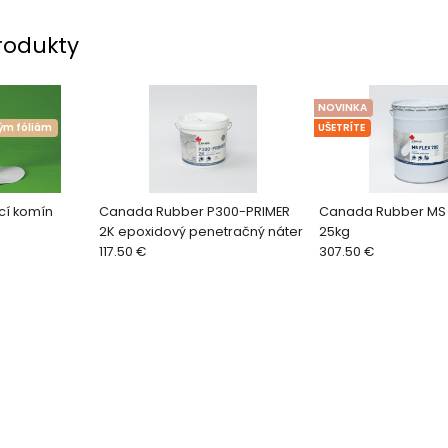
rodukty
NOVINKA
ným fóliám
UŠETRÍTE
cí komín
Canada Rubber P300-PRIMER
Canada Rubber MS 
2K epoxidový penetračný náter
25kg
117.50 €
307.50 €