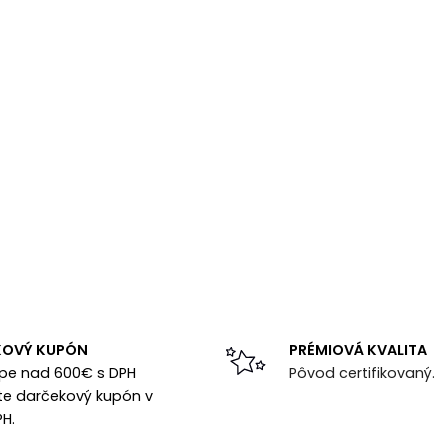
KOVÝ KUPÓN
PRÉMIOVÁ KVALITA
upe nad 600€ s DPH
Pôvod certifikovaný.
te darčekový kupón v
PH.