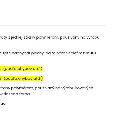
hnutý z jednej strany polymérom, používaný na výrobu
rebujete naohýbať plechy, dajte nám vedieť rozvinutú
a. (podľa ohybov atď.)
a. (podľa ohybov atď.)
j strany polymérom, používaný na výrobu kovových
svetlošedá farba.
tie