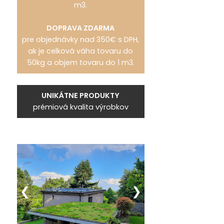
m3.
DOPRAVA ZDARMA
pre objednávky nad 350€ s DPH,
ak je celková váha tovaru do
50kg a objem tovaru do 1 m3.
UNIKÁTNE PRODUKTY
prémiová kvalita výrobkov