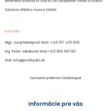
Minerálna izolácia PETRAFAS na zateplenie fasád a striech
Sanácia vlhkého muriva SANAX
Kontakt
Mgr. Juraj Matejovič
Mob:
+421 917 433 609
Ing. Peter Jakabovič
Mob:
+421 905 691 190
Mail:
info@profihydro.sk
Vytvorené systémom ClickEshop.sk
Informácie pre vás