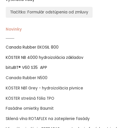
Tlačítko: Formulár odstúpenia od zmluvy
Novinky
Canada Rubber EKOSIL 800
KÖSTER NB 4000 hydroizolácia základov
bituBIT® V60 S35 APP
Canada Rubber N500
KÖSTER NB1 Grey - hydroizolácia pivnice
KÖSTER strešná fólia TPO
Fasádne omietky Baumit
Sklená vlna ROTAFLEX na zateplenie fasády