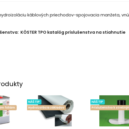
hydroizoláciu káblových priechodov-spojovacia manžeta, vn
ušenstva:
KÖSTER TPO katalóg príslušenstva na stiahnutie
rodukty
NÁŠ TIP
NÁŠ TIP
ným fóliám
Hydroizolácia základov
Príslušenstvo k strešný