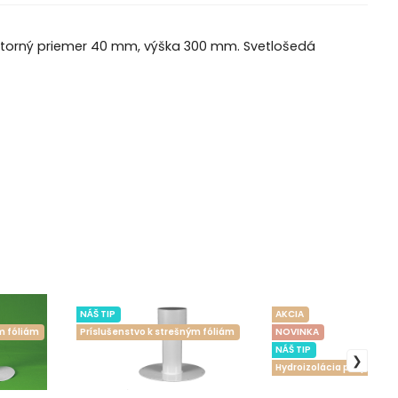
útorný priemer 40 mm, výška 300 mm. Svetlošedá
NÁŠ TIP
AKCIA
m fóliám
Príslušenstvo k strešným fóliám
NOVINKA
NÁŠ TIP
Hydroizolácia pre ploché