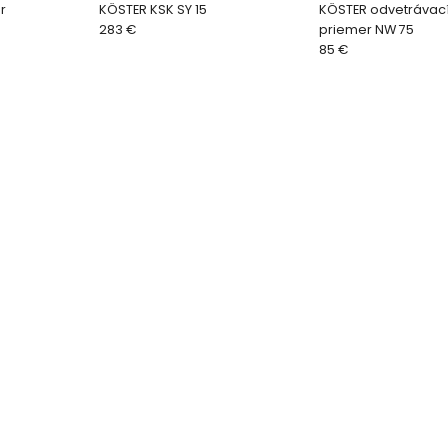
r
KÖSTER KSK SY 15
KÖSTER odvetrávac
283 €
priemer NW 75
85 €