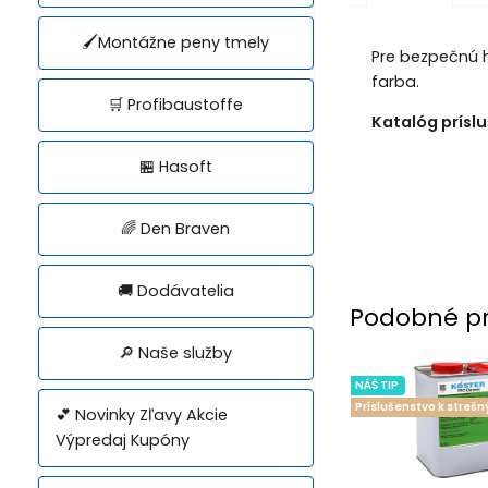
🖌️Montážne peny tmely
Pre bezpečnú 
farba.
🛒 Profibaustoffe
Katalóg prísl
🏪 Hasoft
🌈 Den Braven
🚚 Dodávatelia
Podobné p
🔎 Naše služby
NÁŠ TIP
Príslušenstvo k streš
💕 Novinky Zľavy Akcie
Výpredaj Kupóny