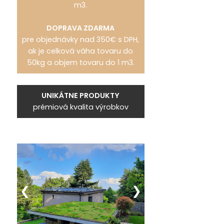
m3.
DOPRAVA ZDARMA
pre objednávky nad 350€ s DPH,
ak je celková váha tovaru do
50kg a objem tovaru do 1 m3.
UNIKÁTNE PRODUKTY
prémiová kvalita výrobkov