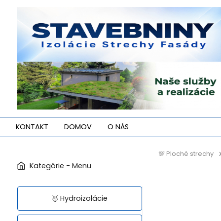
KONTAKT
DOMOV
O NÁS
💯 Ploché strechy
🥇 Hydroizolácie