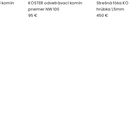
í komín
KÖSTER odvetrávací komín
Strešná fólia KÖSTER
priemer NW 100
hrúbka 1,5mm
95 €
450 €