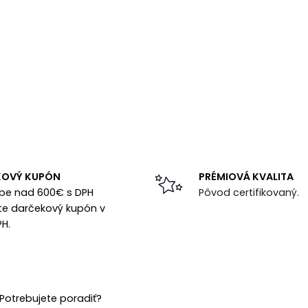
KOVÝ KUPÓN
PRÉMIOVÁ KVALITA
upe nad 600€ s DPH
Pôvod certifikovaný.
te darčekový kupón v
PH.
Potrebujete poradiť?