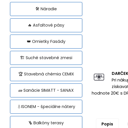
🛠️ Náradie
🔥 Asfaltové pásy
👑 Omietky Fasády
🏗️ Suché stavebné zmesi
DARČE
🏆 Stavebná chémia CEMIX
Pri nák
získava
🧱 Sanácie SIMATT - SANAX
hodnote 20€ s D
💧ISONEM - špeciálne nátery
🪜 Balkóny terasy
Popis