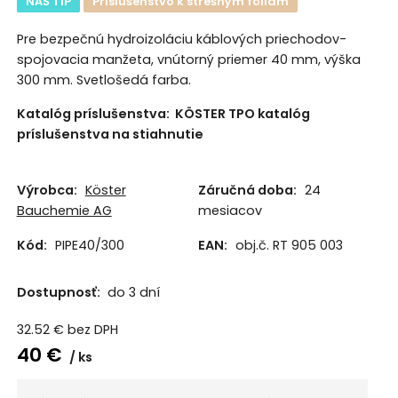
NÁŠ TIP
Príslušenstvo k strešným fóliám
Pre bezpečnú hydroizoláciu káblových priechodov-
spojovacia manžeta, vnútorný priemer 40 mm, výška
300 mm. Svetlošedá farba.
Katalóg príslušenstva:
KÖSTER TPO katalóg
príslušenstva na stiahnutie
Výrobca:
Köster
Záručná doba:
24
Bauchemie AG
mesiacov
Kód:
PIPE40/300
EAN:
obj.č. RT 905 003
Dostupnosť:
do 3 dní
32.52
€
bez DPH
40
€
ks