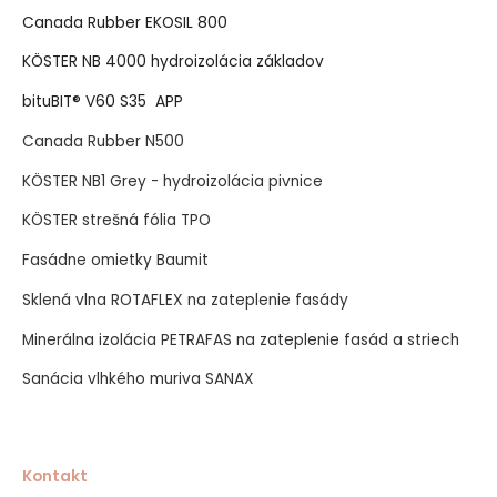
Canada Rubber EKOSIL 800
KÖSTER NB 4000 hydroizolácia základov
bituBIT® V60 S35 APP
Canada Rubber N500
KÖSTER NB1 Grey - hydroizolácia pivnice
KÖSTER strešná fólia TPO
Fasádne omietky Baumit
Sklená vlna ROTAFLEX na zateplenie fasády
Minerálna izolácia PETRAFAS na zateplenie fasád a striech
Sanácia vlhkého muriva SANAX
Kontakt