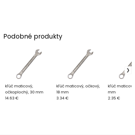
Podobné produkty
kľúč maticový,
kľúč maticový, očkový,
kľúč maticový,
očkoplochý, 30 mm
18 mm
mm
14.63 €
3.34 €
2.35 €