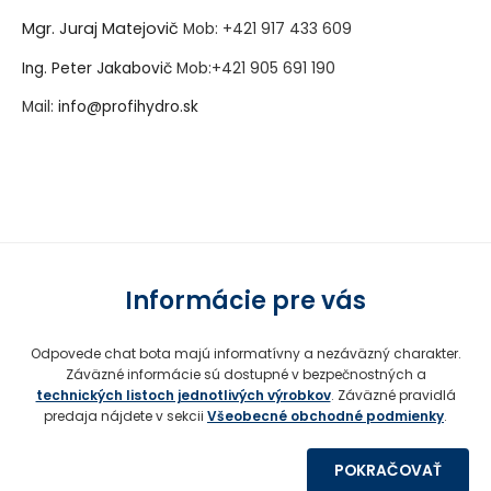
Mgr. Juraj Matejovič
Mob:
+421 917 433 609
Ing. Peter Jakabovič
Mob:
+421 905 691 190
Mail:
info@profihydro.sk
Vytvorené systémom ClickEshop.sk
Informácie pre vás
Odpovede chat bota majú informatívny a nezáväzný charakter.
Záväzné informácie sú dostupné v bezpečnostných a
technických listoch jednotlivých výrobkov
. Záväzné pravidlá
predaja nájdete v sekcii
Všeobecné obchodné podmienky
.
POKRAČOVAŤ