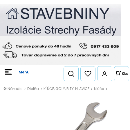
0
ks
🛠️ Náradie
Dielňa
KĹÚČE, GOLY, BITY, HLAVICE
kľúče