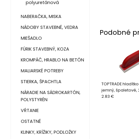
polyuretánová
NABERAČKA, MISKA
NÁDOBY STAVEBNÉ, VEDRA
Podobné p
MIEŠADLO
FÚRIK STAVEBNÝ, KOZA
KROMPÁČ, HRABLO NA BETÓN
MALIARSKÉ POTREBY
STIERKA, ŠPACHTLA
TOPTRADE hladítko
jemný, špaletové, 
NÁRADIE NA SÁDROKARTÓN,
mm
2.83 €
POLYSTYRÉN
VŔTANIE
OSTATNÉ
KLINKY, KRÍŽIKY, PODLOŽKY