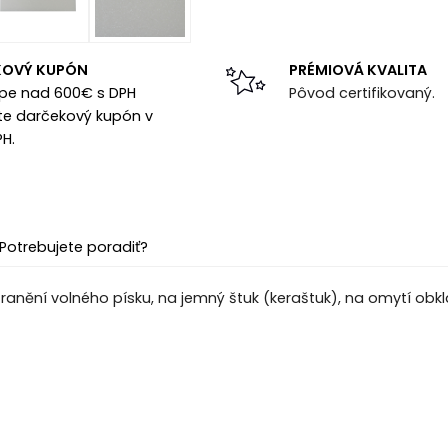
KOVÝ KUPÓN
PRÉMIOVÁ KVALITA
upe nad 600€ s DPH
Pôvod certifikovaný.
te darčekový kupón v
PH.
Potrebujete poradiť?
tranění volného písku, na jemný štuk (keraštuk), na omytí obk