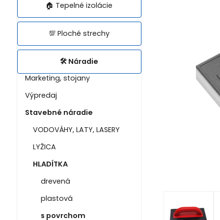
🏠 Tepelné izolácie
💯 Ploché strechy
🛠️ Náradie
Marketing, stojany
Výpredaj
Stavebné náradie
VODOVÁHY, LATY, LASERY
LYŽICA
HLADÍTKA
drevená
plastová
s povrchom