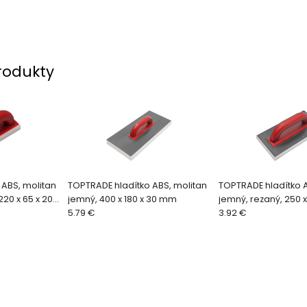
rodukty
 ABS, molitan
TOPTRADE hladítko ABS, molitan
TOPTRADE hladítko A
220 x 65 x 20
jemný, 400 x 180 x 30 mm
jemný, rezaný, 250 x
5.79 €
mm
3.92 €