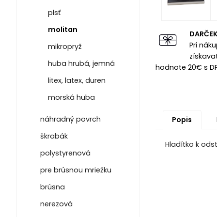
plsť
molitan
DARČE
Pri nák
mikropryž
získava
huba hrubá, jemná
hodnote 20€ s D
litex, latex, duren
morská huba
náhradný povrch
Popis
škrabák
Hladítko k ods
polystyrenová
pre brúsnou mriežku
brúsna
nerezová