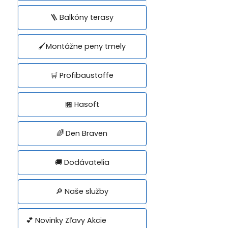
🪜 Balkóny terasy
🖌️Montážne peny tmely
🛒 Profibaustoffe
🏪 Hasoft
🌈 Den Braven
🚚 Dodávatelia
🔎 Naše služby
💕 Novinky Zľavy Akcie