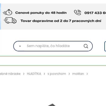
ebné náradie
HLADÍTKA
s povrchom
molitan