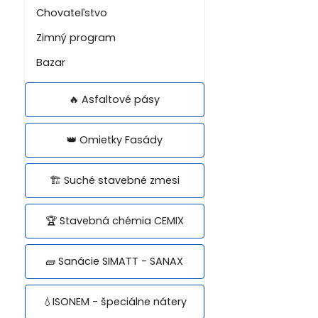
Chovateľstvo
Zimný program
Bazar
🔥 Asfaltové pásy
👑 Omietky Fasády
🏗️ Suché stavebné zmesi
🏆 Stavebná chémia CEMIX
🧱 Sanácie SIMATT - SANAX
💧ISONEM - špeciálne nátery