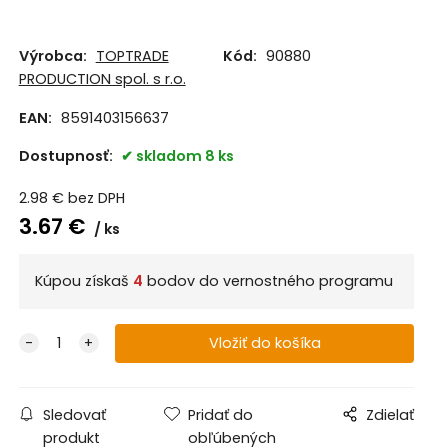
Výrobca:
TOPTRADE
Kód:
90880
PRODUCTION spol. s r.o.
EAN:
8591403156637
Dostupnosť:
skladom 8 ks
2.98
€
bez DPH
3.67
€
ks
Kúpou získaš
4
bodov do vernostného programu
Sledovať
Pridať do
Zdielať
produkt
obľúbených