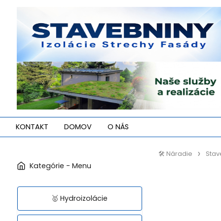
KONTAKT
DOMOV
O NÁS
🛠️ Náradie
Stav
🥇 Hydroizolácie