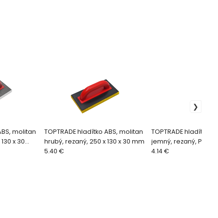
BS, molitan
TOPTRADE hladítko ABS, molitan
TOPTRADE hladítko AB
 130 x 30
hrubý, rezaný, 250 x 130 x 30 mm
jemný, rezaný, PROFE
5.40 €
250 x 130 x 30 mm
4.14 €