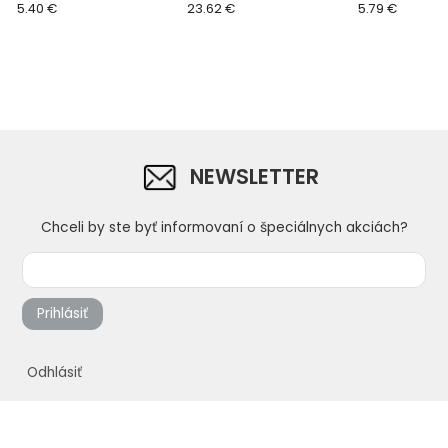
250 x 130 x 30 mm
5.40 €
mm
23.62 €
PROFESSIONAL,
5.79 €
x 20 mm
NEWSLETTER
Chceli by ste byť informovaní o špeciálnych akciách?
Prihlásiť
Odhlásiť