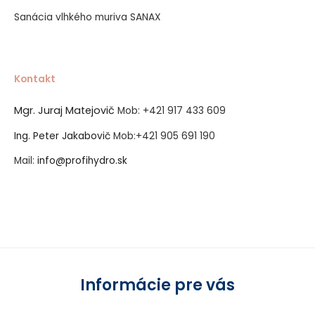
Sanácia vlhkého muriva SANAX
Kontakt
Mgr. Juraj Matejovič
Mob:
+421 917 433 609
Ing. Peter Jakabovič
Mob:
+421 905 691 190
Mail:
info@profihydro.sk
Vytvorené systémom ClickEshop.sk
Informácie pre vás