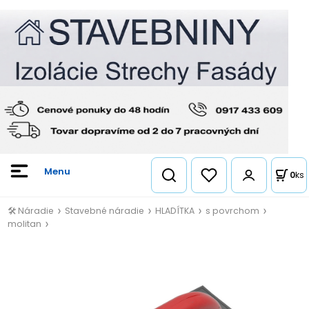
0
ks
🛠️ Náradie
Stavebné náradie
HLADÍTKA
s povrchom
molitan