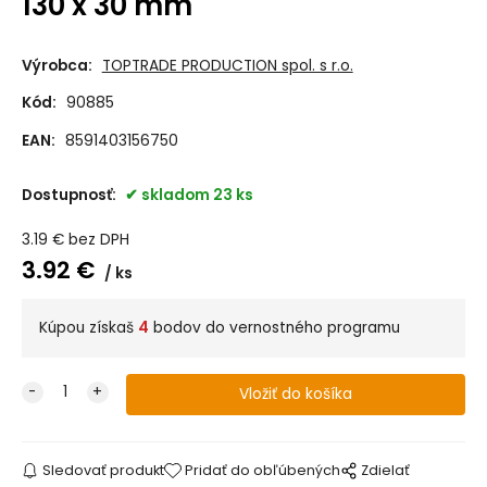
130 x 30 mm
Výrobca:
TOPTRADE PRODUCTION spol. s r.o.
Kód:
90885
EAN:
8591403156750
Dostupnosť:
skladom 23 ks
3.19
€
bez DPH
3.92
€
ks
Kúpou získaš
4
bodov do vernostného programu
Sledovať produkt
Pridať do obľúbených
Zdielať