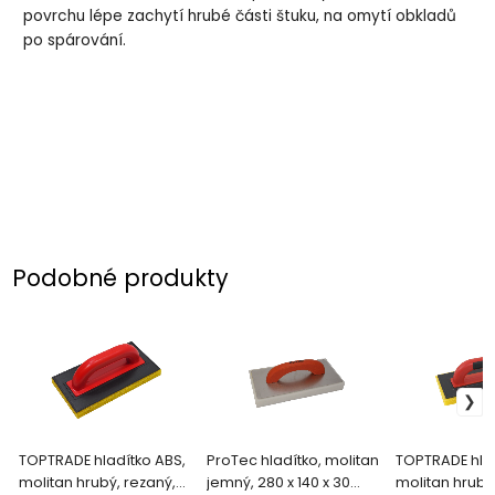
povrchu lépe zachytí hrubé části štuku, na omytí obkladů
po spárování.
Podobné produkty
TOPTRADE hladítko ABS,
ProTec hladítko, molitan
TOPTRADE hlad
molitan hrubý, rezaný,
jemný, 280 x 140 x 30
molitan hrubý