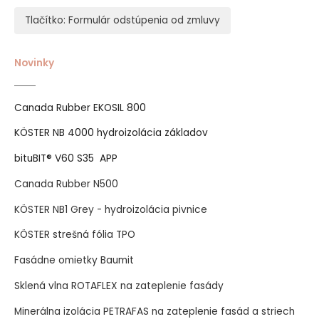
Tlačítko: Formulár odstúpenia od zmluvy
Novinky
Canada Rubber EKOSIL 800
KÖSTER NB 4000 hydroizolácia základov
bituBIT® V60 S35 APP
Canada Rubber N500
KÖSTER NB1 Grey - hydroizolácia pivnice
KÖSTER strešná fólia TPO
Fasádne omietky Baumit
Sklená vlna ROTAFLEX na zateplenie fasády
Minerálna izolácia PETRAFAS na zateplenie fasád a striech