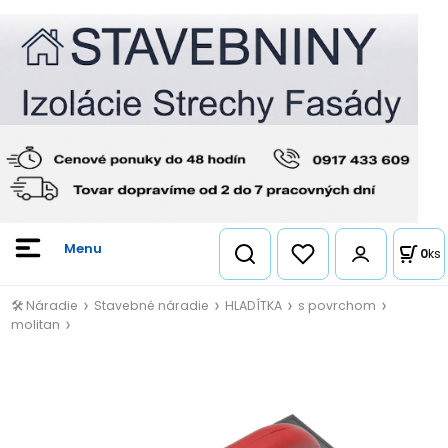
0
ks
🛠️ Náradie
Stavebné náradie
HLADÍTKA
s povrchom
molitan