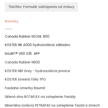
Tlačítko: Formulár odstúpenia od zmluvy
Novinky
Canada Rubber EKOSIL 800
KÖSTER NB 4000 hydroizolácia základov
bituBIT® V60 S35 APP
Canada Rubber N500
KÖSTER NB1 Grey - hydroizolácia pivnice
KÖSTER strešná fólia TPO
Fasádne omietky Baumit
Sklená vlna ROTAFLEX na zateplenie fasády
Minerálna izolácia PETRAFAS na zateplenie fasád a striech