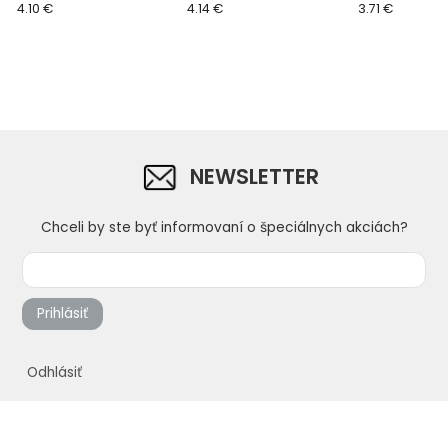
PROFESSIONAL, 250 x 130
4.10 €
PROFESSIONAL, 250 x 130
4.14 €
x 20 mm
3.71 €
x 30 mm
x 30 mm
NEWSLETTER
Chceli by ste byť informovaní o špeciálnych akciách?
Prihlásiť
Odhlásiť