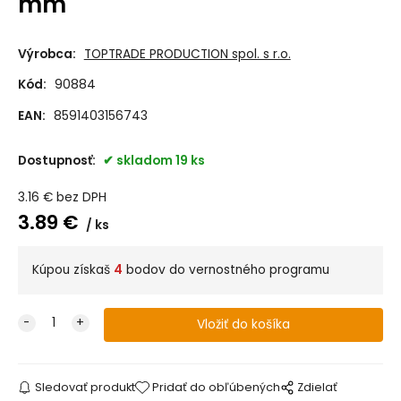
mm
Výrobca:
TOPTRADE PRODUCTION spol. s r.o.
Kód:
90884
EAN:
8591403156743
Dostupnosť:
skladom 19 ks
3.16
€
bez DPH
3.89
€
ks
Kúpou získaš
4
bodov do vernostného programu
Sledovať produkt
Pridať do obľúbených
Zdielať