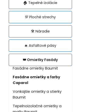
🏠 Tepelné izolácie
💯 Ploché strechy
🛠️ Náradie
🔥 Asfaltové pásy
👑 Omietky Fasády
Fasádne omietky Baumit
Fasádne omietky a farby
Caparol
Vonkajšie omietky a stierky
Baumit
Tepelnoizolačné omietky a
malty Baumit