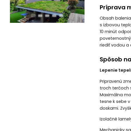
Príprava 
Obsah balenia 
s izbovou tep
10 minút odpoč
poveternostný
riediť vodou a
Spôsob n
Lepenie tepel
Pripravenú zm
troch terčoch 
Maximálna možn
tesne k sebe v
doskami. Zvyšk
Izolačné lamel
Mechanicky sa 