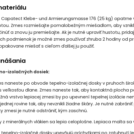
materiálu
Capatect Klebe- und Armierungsmasse 176 (25 kg) opatrne vy
lotou. Zmes rozmiešajte pomalobežným miešadlom, aby vzni
inúť a znovu ju premiešajte. Ak je nutné upraviť hustotu, prida
ch podmienok je možné zmes používať zhruba 2 hodiny od pre
 opakovane miešať s cieľom ďalšej ju použiť.
anášania
no-izolačných dosiek:
es naneste po obvode tepelno-izolačnej dosky v pruhoch šir
s veľkosťou dlane. Zmes naneste tak, aby kontaktná plocha p
á vrstva lepiacej zmesi by po upevnení tepelnej izolácie ne
 jednej rovine tak, aby nevznikli žiadne škáry. Je nutné zabrán
y zmesi je nutné odstrániť, kým zaschnú.
y z minerálnych vlákien sa lepia celoplošne. Lepiaca malta 
tepelno-izolačné dosky upevňujú príchytkami po zatuhnutí lepi