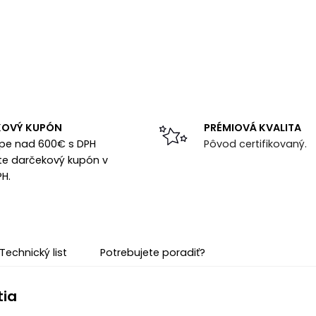
KOVÝ KUPÓN
PRÉMIOVÁ KVALITA
upe nad 600€ s DPH
Pôvod certifikovaný.
te darčekový kupón v
PH.
Technický list
Potrebujete poradiť?
tia