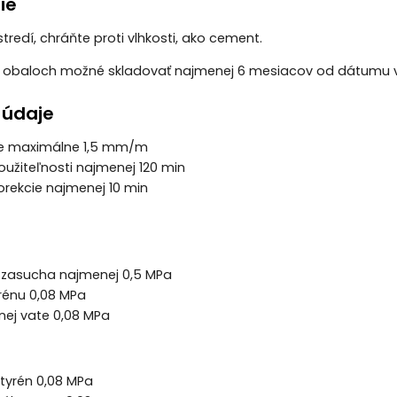
ie
redí, chráňte proti vlhkosti, ako cement.
h obaloch možné skladovať najmenej 6 mesiacov od dátumu 
 údaje
e maximálne 1,5 mm/m
oužiteľnosti najmenej 120 min
orekcie najmenej 10 min
 zasucha najmenej 0,5 MPa
yrénu 0,08 MPa
nej vate 0,08 MPa
styrén 0,08 MPa