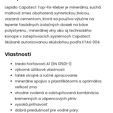
Lepidlo Capatect Top-Fix-Kleber je minerálna, suchá
maltová zmes obohatená syntetickou živicou,
viazaná cementom, ktorá sa používa výlučne na
lepenie fasádnych izolačných dosiek na báze
polystyrénu , minerálnej vlny ako aj technického
konope v zatepľovacích systémoch Capatect.
Skúšané autorizovanou skúšobňou podľa ETAG 004.
Vlastnosti
trieda horľavosti A1 (EN 13501-1)
výborné úžitkové vlastnosti
ľahké strojné a ručné spracovanie
minerálne spojivo s plastifikátormi a optimálna
veľkosť zrna
vhodne zvolená a odstupňovaná kombinácia
kremenných a vápencových plnív
vysoká priľnavosť
dobrá priedušnosť pre vodné pary