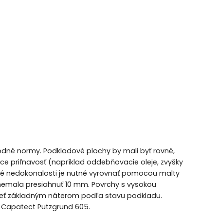
rodné normy. Podkladové plochy by mali byť rovné,
júce priľnavosť (napríklad oddebňovacie oleje, zvyšky
ové nedokonalosti je nutné vyrovnať pomocou malty
nemala presiahnuť 10 mm. Povrchy s vysokou
rieť základným náterom podľa stavu podkladu.
 Capatect Putzgrund 605.