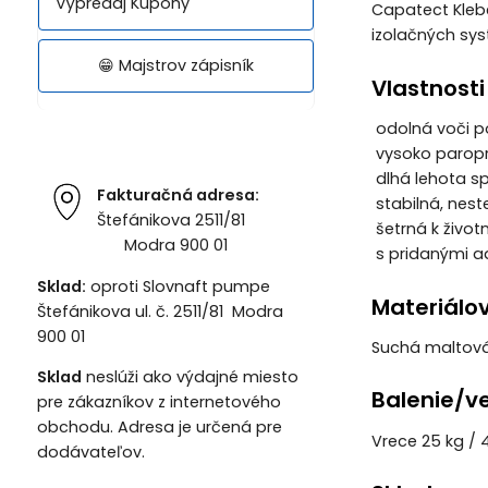
Výpredaj Kupóny
Capatect Klebe
izolačných sy
😁 Majstrov zápisník
Vlastnosti
 odolná voči
 vysoko parop
 dlhá lehota 
Fakturačná adresa:
 stabilná, nes
Štefánikova 2511/81
 šetrná k živo
Modra 900 01
 s pridanými a
Sklad:
oproti Slovnaft pumpe
Materiálo
Štefánikova ul. č. 2511/81 Modra
900 01
Suchá maltová
Sklad
neslúži ako výdajné miesto
Balenie/ve
pre zákazníkov z internetového
obchodu. Adresa je určená pre
Vrece 25 kg / 
dodávateľov.