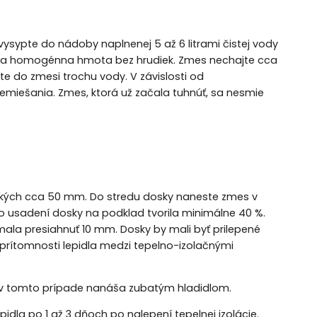
sypte do nádoby naplnenej 5 až 6 litrami čistej vody
kla homogénna hmota bez hrudiek. Zmes nechajte cca
jte do zmesi trochu vody. V závislosti od
miešania. Zmes, ktorá už začala tuhnúť, sa nesmie
okých cca 50 mm. Do stredu dosky naneste zmes v
o usadení dosky na podklad tvorila minimálne 40 %.
mala presiahnuť 10 mm. Dosky by mali byť prilepené
iť prítomnosti lepidla medzi tepelno-izolačnými
sa v tomto prípade nanáša zubatým hladidlom.
dla po 1 až 3 dňoch po nalepení tepelnej izolácie.