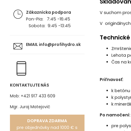
Skladovan
Zákaznícka podpora
V suchom prost
Pon-Pia: 7:45 -16:45
V originálnyc
Sobota: 9:45 -13:45
Technické
EMAIL
info@profihydro.sk
Zmršteni
Lehota p
Čas na k
Priľnavosť
:
KONTAKTUJTE NÁS
k betónu
Mob: +421 917 433 609
k polyst
k minerál
Mgr. Juraj Matejovič
Po namočení:
DOPRAVA ZDARMA
pre poly
pre objednávky nad 1000 € s