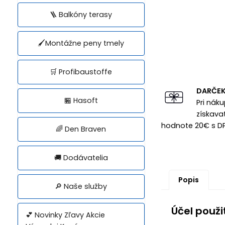
🪜 Balkóny terasy
🖌️Montážne peny tmely
🛒 Profibaustoffe
DARČE
🏪 Hasoft
Pri nák
získava
hodnote 20€ s D
🌈 Den Braven
🚚 Dodávatelia
Popis
🔎 Naše služby
Účel použi
💕 Novinky Zľavy Akcie