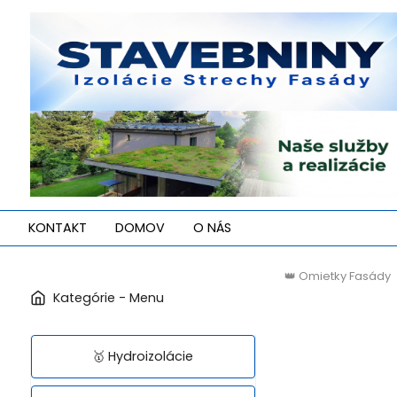
KONTAKT
DOMOV
O NÁS
👑 Omietky Fasády
🥇 Hydroizolácie