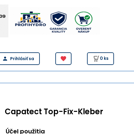
0
ks
Capatect Top-Fix-Kleber
Účel použitia