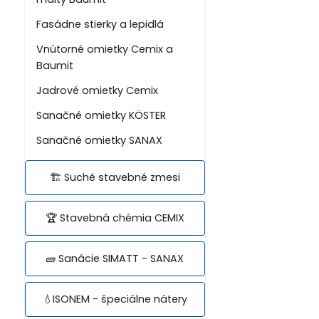
Fasádne stierky a lepidlá
Vnútorné omietky Cemix a
Baumit
Jadrové omietky Cemix
Sanačné omietky KÖSTER
Sanačné omietky SANAX
🏗️ Suché stavebné zmesi
🏆 Stavebná chémia CEMIX
🧱 Sanácie SIMATT - SANAX
💧ISONEM - špeciálne nátery