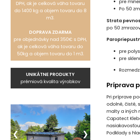
pre mine
DPH, ak je celková váha tovaru
Po 50 zm
do 1400 kg a objem tovaru do 8
m3.
Strata pevnos
po 50 zmrazov
DOPRAVA ZDARMA
pre objednávky nad 350€ s DPH,
Paropriepust
ak je celková váha tovaru do
pre polys
50kg a objem tovaru do 1 m3.
pre sklenú
Rozmedzi
UNIKÁTNE PRODUKTY
prémiová kvalita výrobkov
Príprava 
Pri príprave p
odolné, čisté,
malty a iných 
Capatect Kleb
nasiakavosťou
Podklady s hl