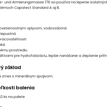
- und Armierungsmasse 176 sa používa na lepenie izolačných 
stémoch Capatect Standard A aj B.
 poveternostným vplyvom, vodovzdorná
riepustná
spracovateľnosti
teká
tnému prostrediu
ditívami pre hydrofobizáciu, lepšie nanášanie a zlepšenie priľ
vý základ
 zmes s minerálnym spojivom.
ľkosti balenia
42 ks na palete