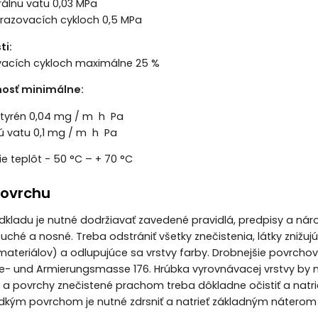
rálnu vatu 0,03 MPa
razovacích cykloch 0,5 MPa
ti:
acích cykloch maximálne 25 %
nosť minimálne:
tyrén 0,04 mg / m  h  Pa
 vatu 0,1 mg / m  h  Pa
e teplôt - 50 °C – + 70 °C
povrchu
odkladu je nutné dodržiavať zavedené pravidlá, predpisy a ná
 suché a nosné. Treba odstrániť všetky znečistenia, látky znižu
materiálov) a odlupujúce sa vrstvy farby. Drobnejšie povrch
e- und Armierungsmasse 176. Hrúbka vyrovnávacej vrstvy by 
 a povrchy znečistené prachom treba dôkladne očistiť a nat
adkým povrchom je nutné zdrsniť a natrieť základným náterom