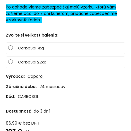
Po dohode vieme zabezpečiť aj malú vzorku, ktorú vám
zašleme cca. do 7 dní kuriérom, prípadne zabezpečíme
vzorkovník farieb.
Zvoľte si veľkost balenia
:
CarboSol 7kg
CarboSol 22kg
Výrobca:
Caparol
Záručná doba:
24 mesiacov
Kód:
CARBOSOL
Dostupnosť:
do 3 dní
86.99
€
bez DPH