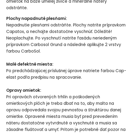
omietok na báze umelej živice a minerálne nátery
odstráňte.
Plochy napadnuté plesňami:
Nepadnutie plesňami odstráňte. Plochy natrite prípravkom
Capatox, a nechajte dostatočne vyschnúť. Dôležité!
Neoplachujte. Po vyschnutí natrite fasádu neriedeným
prípravkom Carbosol Grund a následné aplikujte 2 vrstvy
farbou CarboSol.
Malé defektné miesta:
Po predchádzajúcej príslušnej úprave natriete farbou Cap-
elast podľa predpisu na spracovanie.
Opravy omietok:
Pri opravách otvorených trhlín a poškodených
omietkových plôch je treba dbať na to, aby malta na
opravu odpovedala svojou pevnosťou a štruktúrou danej
omietke. Opravené miesta musia byť pred prevedením
náteru dostatočne vytvrdnuté a vyschnuté a musia sa
zásadne fluátovať a umyť. Pritom je potrebné dať pozor na