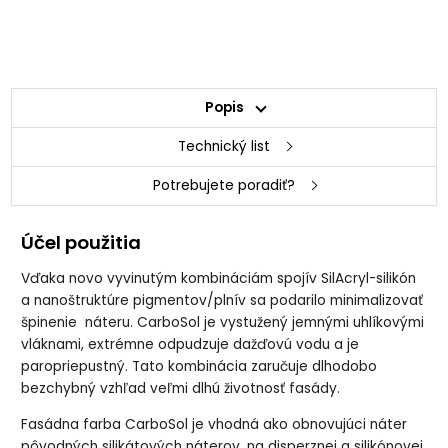
Popis
Technický list
Potrebujete poradiť?
Účel použitia
Vďaka novo vyvinutým kombináciám spojív SilAcryl-silikón
a nanoštruktúre pigmentov/plnív sa podarilo minimalizovať
špinenie náteru. CarboSol je vystužený jemnými uhlíkovými
vláknami, extrémne odpudzuje dažďovú vodu a je
paropriepustný. Tato kombinácia zaručuje dlhodobo
bezchybný vzhľad veľmi dlhú životnosť fasády.
Fasádna farba CarboSol je vhodná ako obnovujúci náter
pôvodných silikátových náterov, na disperznej a silikónovej