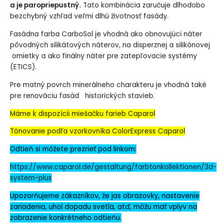
a je paropriepustný.
Tato kombinácia zaručuje dlhodobo
bezchybný vzhľad veľmi dlhú životnosť fasády.
Fasádna farba CarboSol je vhodná ako obnovujúci náter
pôvodných silikátových náterov, na disperznej a silikónovej
omietky a ako finálny náter pre zatepľovacie systémy
(ETICS).
Pre matný povrch minerálneho charakteru je vhodná také
pre renováciu fasád historických stavieb.
Máme k dispozícii miešačku farieb Caparol
Tónovanie podľa vzorkovníka ColorExpress Caparol
Odtieň si môžete prezrieť pod linkom:
https://www.caparol.de/gestaltung/farbtonkollektionen/3d-
system-plus
Upozorňujeme zákazníkov, že jas obrazovky, nastavenie
zariadenia, uhol dopadu svetla, atď, môžu mať vplyv na
zobrazenie konkrétneho odtieňu.