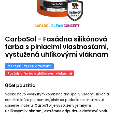
CarboSol - Fasádna silikónová
farba s plniacimi vlastnosťami,
vystužená uhlíkovými vláknam
CAPAROL CLEAN CONCEPT
Fasádna farba s uhlíkovými vláknami
Účel použitia
Vďaka novo vyvinutým kombináciám spojív SilAcryl-silikón a
nanoštruktúre pigmentov/plnív sa podarilo minimalizovať
špinenie náteru.
CarboSol je vystužený jemnými
uhlíkovými vláknami, extrémne odpudzuje dažďovú vodu