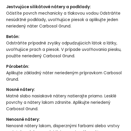
Jestvujúce silikátové nátery a podklady:
Očistíte povrch mechanicky a tlakovou vodou Odstráňte
nesúdržné podklady, uvoľňujúce piesok a aplikujte jeden
neriedený náter Carbosol Grund.
Betón:
Odstráňte prípadné zvyšky odpudzujúcich látok a látky,
uvoľňujúce prach a piesok. V prípade uvoľňovania piesku,
použite neriedený Carbosol Grund.
Pórobetón:
Aplikujte základný náter neriedeným prípravkom Carbosol
Grund.
Nosné nátery:
Matné slabo nasiakavé nátery natierajte priamo. Lesklé
povrchy a nátery lakom zdrsnite. Aplikujte neriedený
Carbosol Grund.
Nenosné nátery:
Nenosné nátery lakom, disperznými farbami alebo vrstvy