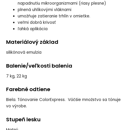
napadnutiu mikroorganizmami (riasy plesne)
plnená uhlíkovými vláknami
umožňuje zatieranie trhlín v omietke.
veľmi dobrá krivosť
ľahká aplikácia
Materiálový základ
silikónová emulzia
Balenie/veľkosti balenia
7 kg, 22 kg
Farebné odtiene
Biela. Tónovanie ColorExpress. Väčšie množstvo sa tónuje
vo výrobe.
Stupeň lesku
Matný