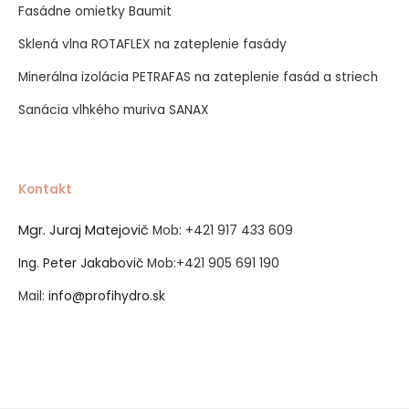
Fasádne omietky Baumit
Sklená vlna ROTAFLEX na zateplenie fasády
Minerálna izolácia PETRAFAS na zateplenie fasád a striech
Sanácia vlhkého muriva SANAX
Kontakt
Mgr. Juraj Matejovič
Mob:
+421 917 433 609
Ing. Peter Jakabovič
Mob:
+421 905 691 190
Mail:
info@profihydro.sk
Vytvorené systémom ClickEshop.sk