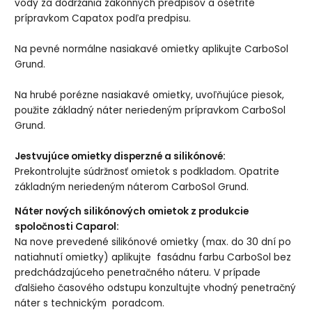
vody za dodržania zákonných predpisov a ošetrite
prípravkom Capatox podľa predpisu.
Na pevné normálne nasiakavé omietky aplikujte CarboSol
Grund.
Na hrubé porézne nasiakavé omietky, uvoľňujúce piesok,
použite základný náter neriedeným prípravkom CarboSol
Grund.
Jestvujúce omietky disperzné a silikónové:
Prekontrolujte súdržnosť omietok s podkladom. Opatrite
základným neriedeným náterom CarboSol Grund.
Náter nových silikónových omietok z produkcie
spoločnosti Caparol:
Na nove prevedené silikónové omietky (max. do 30 dní po
natiahnutí omietky) aplikujte fasádnu farbu CarboSol bez
predchádzajúceho penetračného náteru. V prípade
ďalšieho časového odstupu konzultujte vhodný penetračný
náter s technickým poradcom.