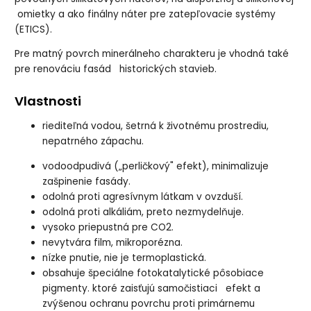
omietky a ako finálny náter pre zatepľovacie systémy
(ETICS).
Pre matný povrch minerálneho charakteru je vhodná také
pre renováciu fasád historických stavieb.
Vlastnosti
riediteľná vodou, šetrná k životnému prostrediu,
nepatrného zápachu.
vodoodpudivá („perličkový" efekt), minimalizuje
zašpinenie fasády.
odolná proti agresívnym látkam v ovzduší.
odolná proti alkáliám, preto nezmydelňuje.
vysoko priepustná pre CO2.
nevytvára film, mikroporézna.
nízke pnutie, nie je termoplastická.
obsahuje špeciálne fotokatalytické pôsobiace
pigmenty. ktoré zaisťujú samočistiaci efekt a
zvýšenou ochranu povrchu proti primárnemu