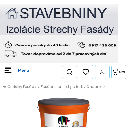
0
ks
👑 Omietky Fasády
Fasádne omietky a farby Caparol