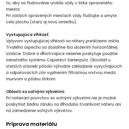
to, aby sa fluátovánie urobilo vždy v šírke opraveného
miesta.
Pri väčších opravených miestach vždy fluátujte a umyte
celú plochu (starú aj novú omietku).
Vystupujúca vlhkosť:
Vplyvom vystupujúcej vlhkosti sa nátery predčasne zničia.
Trvalého úspechu sa dosiahne iba uložením horizontálnej
izolácie. Dobré a dlhotrvajúce riešenie poskytuje použitie
sanačného systému Capatect Sanierputz. Obzvlášť u
starších stavieb pôsobí výhodne zakladanie vysychajúcich
a odparovacích zón vyplnením filtračnou vrstvou medzi
murivom a pôdou štrkom.
Oblasti so soľnými výkvetmi:
Pri natieraní povrchov so soľnými výkvetmi nie je možné
poskytnúť žiadnu záruku na dlhodobú trvanlivosť náteru ani
na zamedzenie soľných výkvetov.
Príprava materiálu