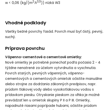
2
0,5
w < 0,06 (kg/(m
.h
)) nízká W3
Vhodné podklady
Všetky bežné povrchy fasád. Povrch musí byť čistý, pevný,
suchý.
Príprava povrchu
Vápenno-cementové a cementové omietky:
Nové omietky je potrebné ponechať podľa počasia 2 - 4
týždne nenatrené za účelom vytvrdnutia a vyschnutia.
Povrch starých, pevných vápenných, vápenno-
cementových a cementových omietok očistite manuálne
alebo strojne za dodržania zákonných predpisov, napr.
prúdom tlakovej vody alebo vysokotlakovou vodou s
prídavkom piesku. Otryskanie pieskom za vlhka je možné
prevádzať len u omietok skupiny P II a P III. Omietky,
napadnuté riasami poprípade hubami, očistite prúdom