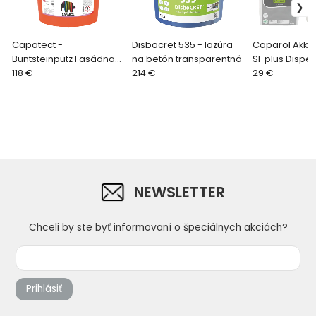
Capatect -
Disbocret 535 - lazúra
Caparol Akko
Buntsteinputz Fasádna
na betón transparentná
SF plus Dispe
dekoratívna omietka na
118 €
214 €
určený k pri
29 €
báze syntetickej živice
použitiu
NEWSLETTER
Chceli by ste byť informovaní o špeciálnych akciách?
Prihlásiť