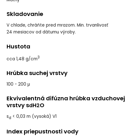
Skladovanie
V chlade, chráňte pred mrazom. Min. trvanlivosť
24 mesiacov od dátumu výroby.
Hustota
3
cca 1,48 g/cm
Hrúbka suchej vrstvy
100 - 200 µ
Ekvivalentná difúzna hrúbka vzduchovej
vrstvy s
H
O
d
2
s
< 0,03 m (vysoká) V1
d
Index­ priepustnosti­ vo­dy