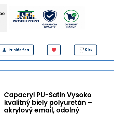
0
ks
Capacryl PU-Satin Vysoko
kvalitný biely polyuretán –
akrylový email, odolný