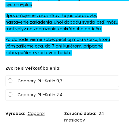
system-plus
Upozorňujeme zákazníkov, že jas obrazovky,
nastavenie zariadenia, uhol dopadu svetla, atď, môžu
mať vplyv na zobrazenie konkrétneho odtieňu.
Po dohode vieme zabezpečiť aj malú vzorku, ktorú
vám zašleme cca. do 7 dní kuriérom, prípadne
zabezpečíme vzorkovník farieb.
Zvoľte si veľkosť balenia
:
Capacryl PU-Satin 0,7 l
Capacryl PU-Satin 2,4 l
Výrobca:
Caparol
Záručná doba:
24
mesiacov