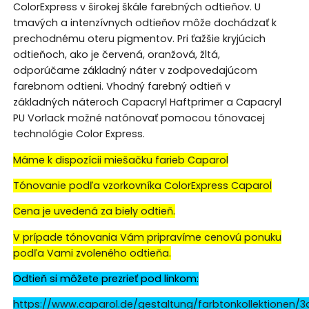
ColorExpress v širokej škále farebných odtieňov. U
tmavých a intenzívnych odtieňov môže dochádzať k
prechodnému oteru pigmentov. Pri ťažšie kryjúcich
odtieňoch, ako je červená, oranžová, žltá,
odporúčame základný náter v zodpovedajúcom
farebnom odtieni. Vhodný farebný odtieň v
základných náteroch Capacryl Haftprimer a Capacryl
PU Vorlack možné natónovať pomocou tónovacej
technológie Color Express.
Máme k dispozícii miešačku farieb Caparol
Tónovanie podľa vzorkovníka ColorExpress Caparol
Cena je uvedená za biely odtieň.
V prípade tónovania Vám pripravíme cenovú ponuku
podľa Vami zvoleného odtieňa.
Odtieň si môžete prezrieť pod linkom:
https://www.caparol.de/gestaltung/farbtonkollektionen/3