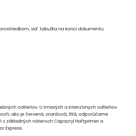
rostriedkom, viď. tabuľka na konci dokumentu
rebných odtieňov. U tmavých a intenzívnych odtieňov
och, ako je červená, oranžová, žltá, odporúčame
 v základných náteroch Capacryl Haftprimer a
r Express.