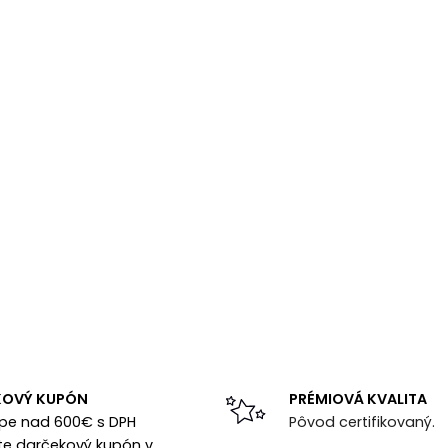
KOVÝ KUPÓN
PRÉMIOVÁ KVALITA
upe nad 600€ s DPH
Pôvod certifikovaný.
te darčekový kupón v