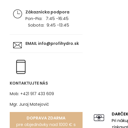
Zákaznícka podpora
Pon-Pia: 7:45 -16:45
Sobota: 9:45 -13:45
EMAIL
info@profihydro.sk
KONTAKTUJTE NÁS
Mob: +421 917 433 609
Mgr. Juraj Matejovič
DARČE
DOPRAVA ZDARMA
Pri nák
pre objednávky nad 1000 € s
získava