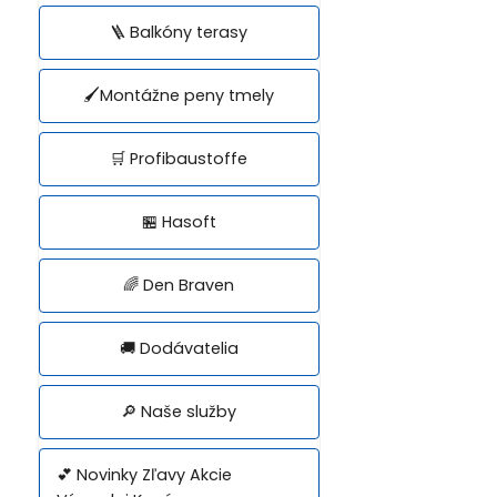
🪜 Balkóny terasy
🖌️Montážne peny tmely
🛒 Profibaustoffe
🏪 Hasoft
🌈 Den Braven
🚚 Dodávatelia
🔎 Naše služby
💕 Novinky Zľavy Akcie