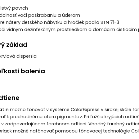
listvý povrch
dolnosť voči poškrabaniu a úderom
re nátery detského nábytku a hračiek podľa STN 71-3
oči vidným dezinfekčným prostriedkom a domácim čistiacim p
vý základ
krylová disperzia
ľkosti balenia
dtiene
atin
možno tónovať v systéme ColorExpress v širokej škále fa
 k prechodnému oteru pigmentov. Pri ťažšie kryjúcich odtieň
r v zodpovedajúcom farebnom odtieni. Vhodný farebný odtieň
orlack možné natónovať pomocou tónovacej technológie Colo