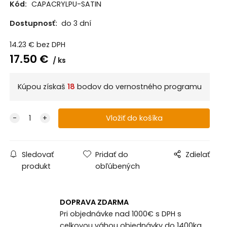
Kód:
CAPACRYLPU-SATIN
Dostupnosť:
do 3 dní
14.23
€
bez DPH
17.50
€
ks
Kúpou získaš
18
bodov do vernostného programu
Sledovať
Pridať do
Zdielať
produkt
obľúbených
DOPRAVA ZDARMA
Pri objednávke nad 1000€ s DPH s
celkovou váhou objednávky do 1400kg