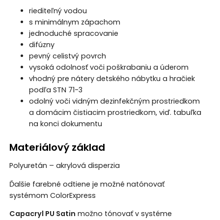
riediteľný vodou
s minimálnym zápachom
jednoduché spracovanie
difúzny
pevný celistvý povrch
vysoká odolnosť voči poškrabaniu a úderom
vhodný pre nátery detského nábytku a hračiek
podľa STN 71-3
odolný voči vidným dezinfekčným prostriedkom
a domácim čistiacim prostriedkom, viď. tabuľka
na konci dokumentu
Materiálový základ
Polyuretán – akrylová disperzia
Ďalšie farebné odtiene je možné natónovať
systémom ColorExpress
Capacryl PU Satin
možno tónovať v systéme