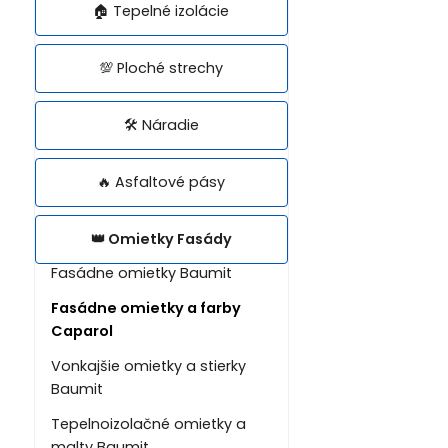
🏠 Tepelné izolácie
💯 Ploché strechy
🛠️ Náradie
🔥 Asfaltové pásy
👑 Omietky Fasády
Fasádne omietky Baumit
Fasádne omietky a farby
Caparol
Vonkajšie omietky a stierky
Baumit
Tepelnoizolačné omietky a
malty Baumit