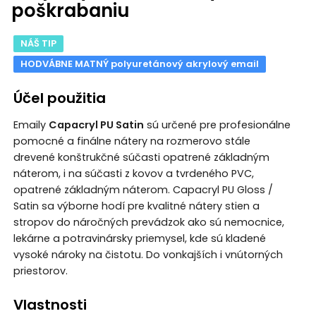
poškrabaniu
NÁŠ TIP
HODVÁBNE MATNÝ polyuretánový akrylový email
Účel použitia
Emaily
Capacryl PU Satin
sú určené pre profesionálne
pomocné a finálne nátery na rozmerovo stále
drevené konštrukčné súčasti opatrené základným
náterom, i na súčasti z kovov a tvrdeného PVC,
opatrené základným náterom. Capacryl PU Gloss /
Satin sa výborne hodí pre kvalitné nátery stien a
stropov do náročných prevádzok ako sú nemocnice,
lekárne a potravinársky priemysel, kde sú kladené
vysoké nároky na čistotu. Do vonkajších i vnútorných
priestorov.
Vlastnosti