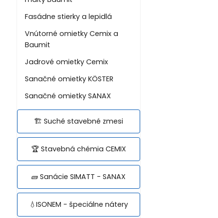
Fasádne stierky a lepidlá
Vnútorné omietky Cemix a
Baumit
Jadrové omietky Cemix
Sanačné omietky KÖSTER
Sanačné omietky SANAX
🏗️ Suché stavebné zmesi
🏆 Stavebná chémia CEMIX
🧱 Sanácie SIMATT - SANAX
💧ISONEM - špeciálne nátery