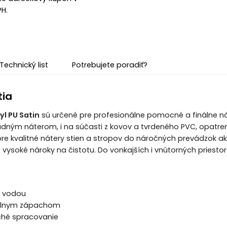
PH.
Technický list
Potrebujete poradiť?
tia
l PU Satin
sú určené pre profesionálne pomocné a finálne ná
dným náterom, i na súčasti z kovov a tvrdeného PVC, opatre
re kvalitné nátery stien a stropov do náročných prevádzok ak
 vysoké nároky na čistotu. Do vonkajších i vnútorných priestor
ý vodou
álnym zápachom
hé spracovanie