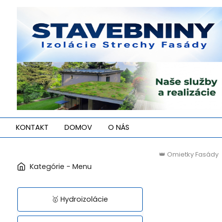
KONTAKT
DOMOV
O NÁS
👑 Omietky Fasády
🥇 Hydroizolácie