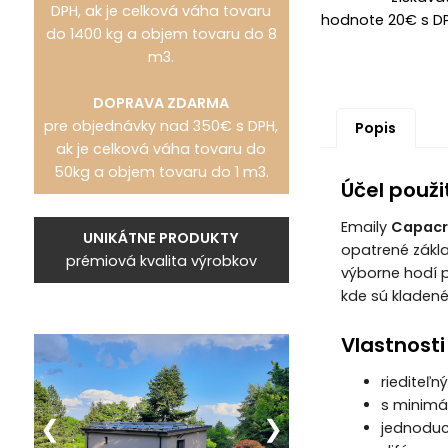
DPH, ak je celková váha tovaru
hodnote 20€ s D
do 1400 kg a objem tovaru do 8
m3.
DOPRAVA ZDARMA
pre objednávky nad 350€ s DPH,
Popis
ak je celková váha tovaru do
50kg a objem tovaru do 1 m3.
Účel použi
Emaily
Capacry
UNIKÁTNE PRODUKTY
opatrené zákla
prémiová kvalita výrobkov
výborne hodí p
kde sú kladené
Vlastnosti
riediteľn
s minim
jednoduc