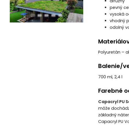
difúzny
pevný ce
vysoká o
vhodný p
odolný v
Materiálo
Polyuretán – a
Balenie/ve
700 ml, 2,4 l
Farebné o
Capacryl PU S
môže dochádzať
základný náte
Capacryl PU V