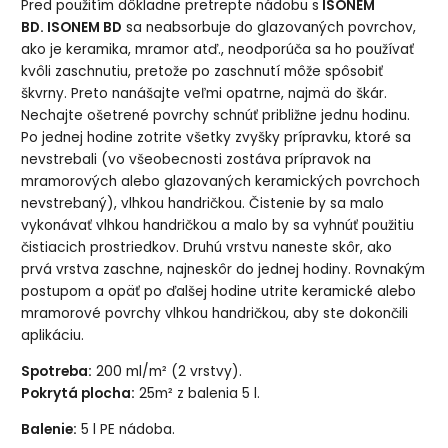
Pred použitím dôkladne pretrepte nádobu
s
ISONEM
BD.
ISONEM BD
sa neabsorbuje do glazovaných povrchov,
ako je keramika, mramor atď., neodporúča sa ho používať
kvôli zaschnutiu, pretože po zaschnutí môže spôsobiť
škvrny. Preto nanášajte veľmi opatrne, najmä do škár.
Nechajte ošetrené povrchy schnúť približne jednu hodinu.
Po jednej hodine zotrite všetky zvyšky prípravku, ktoré sa
nevstrebali (vo všeobecnosti zostáva prípravok na
mramorových alebo glazovaných keramických povrchoch
nevstrebaný), vlhkou handričkou. Čistenie by sa malo
vykonávať vlhkou handričkou a malo by sa vyhnúť použitiu
čistiacich prostriedkov. Druhú vrstvu naneste skôr, ako
prvá vrstva zaschne, najneskôr do jednej hodiny. Rovnakým
postupom a opäť po ďalšej hodine utrite keramické alebo
mramorové povrchy vlhkou handričkou, aby ste dokončili
aplikáciu.
Spotreba:
200 ml/m² (2 vrstvy).
Pokrytá plocha:
25m² z balenia 5 l.
Balenie:
5 l PE nádoba.