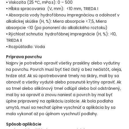
•
Viskozita (25 °C, mPa.s):
0 – 500
•
Hĺbka spracovania
(V, mm):
<10 mm, TRIEDA I
•
Absorpcia vody hydrofóbnou impregnáciou a odolnosť v
alkalickej skúške (H, %):
Miera absorpcie <7,5, Miera
absorpcie <10 (po ponorení do alkalického roztoku)
•
Rýchlosť schnutia
hydrofóbnej impregnácie
(H, %): >10,
TRIEDA II
•
Rozpúšťadlo:
Voda
Príprava povrchu
Najprv je potrebné opraviť všetky praskliny alebo vydutiny
na povrchu. Povrch musí byť tiež čistý a bez nečistôt, oleja,
hrdze atď. Ak sú opotrebované tmely na škáry, mali by sa
obnoviť a všetky vyduté alebo posunuté krytiny opraviť. Ak
sa tmel alebo silikónový tmel odlúpil alebo bol odstránený,
mal by sa opraviť a znovu naniesť a povrch by mal byť
úplne pripravený na aplikáciu izolácie. Ak bola podlaha
umytá, musí sa nechať úplne vyschnúť a aplikácia by sa
mala vykonať až po úplnom vyschnutí podlahy.
Spôsob aplikácie