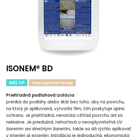
ISONEM® BD
NÁŠ TIP
Impregnácia terasy
Priehľadná podlahová izolácia
preniká do podlahy alebo škár bez toho, aby na povrchu,
na ktorý je aplikovaná, vytvorila film, čím poskytuje úplnú
ochranu. Je priehľadná, nenarúša vzhľad povrchu ani sa
neleskne. Je priedušná, nehorľavá a neovplyvniteľná UV
žiarením ani slnečným žiarením, takže sa dá rýchlo aplikovať
v interiéri aj exteriéri. Inštalácia je jednoduchá, ekonomická