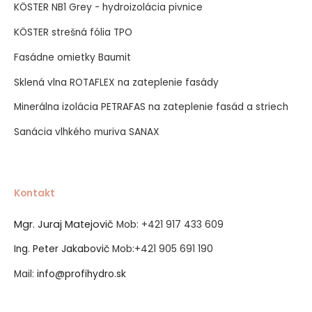
KÖSTER NB1 Grey - hydroizolácia pivnice
KÖSTER strešná fólia TPO
Fasádne omietky Baumit
Sklená vlna ROTAFLEX na zateplenie fasády
Minerálna izolácia PETRAFAS na zateplenie fasád a striech
Sanácia vlhkého muriva SANAX
Kontakt
Mgr. Juraj Matejovič
Mob:
+421 917 433 609
Ing. Peter Jakabovič
Mob:
+421 905 691 190
Mail:
info@profihydro.sk