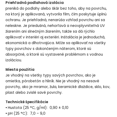
Priehľadná podlahová izolácia
preniká do podlahy alebo škár bez toho, aby na povrchu,
na ktorý je aplikovaná, vytvorila film, čím poskytuje úplnú
ochranu. Je priehľadná, nenarúša vzhľad povrchu ani sa
neleskne. Je priedušná, nehorľavá a neovplyvniteľná UV
žiarením ani slnečným žiarením, takže sa dá rýchlo
aplikovať v interiéri aj exteriéri. Inštalácia je jednoduchá,
ekonomická a dlhotrvajúca.
Môže sa aplikovať na všetky
typy povrchov s dokončeným náterom, ktoré sú
absorpčné, a ktoré sú vystavené problémom s vodnou
izoláciou.
Miesta použitia
Je vhodný na všetky typy savých povrchov, ako je
omietka, pórobetón a hliník. Nie je vhodný na nesavé
povrchy, ako je mramor, žula, keramické dlaždice, sklo, kov,
plast alebo zvislé savé povrchy.
Technické špecifikácie
•
Hustota (25 °C, g/ml):
0,90 ± 0,10
•
pH (25 °C):
7,0 – 9,0