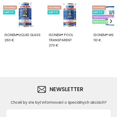
NOVINKA
NOVINKA
NOVINKA
NÁŠ TIP
NÁŠ TIP
NÁŠ TIP
Hydroizolácia ter
Hydroizolácia dr
ISONEM®LIQUID GLASS
ISONEM® POOL
ISONEM® MS P
260 €
TRANSPARENT
110 €
270 €
NEWSLETTER
Chceli by ste byť informovaní o špeciálnych akciách?