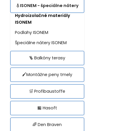
💧ISONEM - špeciálne nátery
Hydroizolačné materiály
ISONEM
Podlahy ISONEM
Špeciálne nátery ISONEM
🪜 Balkóny terasy
🖌️Montážne peny tmely
🛒 Profibaustoffe
🏪 Hasoft
🌈 Den Braven