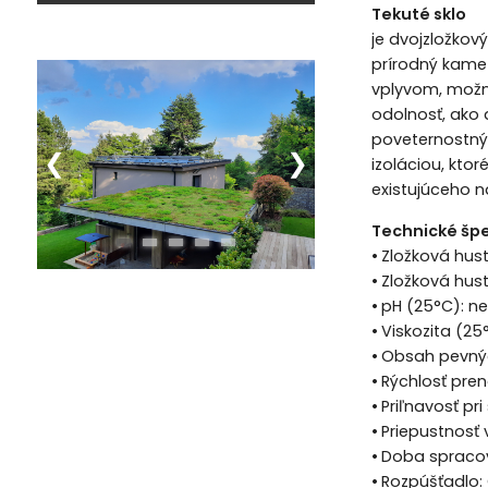
Tekuté sklo
je dvojzložkov
prírodný kameň
vplyvom, možno
odolnosť, ako 
poveternostným
izoláciou, kt
existujúceho n
Technické špe
•
Zložková hust
•
Zložková hust
•
pH (25°C): n
•
Viskozita (25
•
Obsah pevnýc
•
Rýchlosť pren
•
Priľnavosť p
•
Priepustnosť 
•
Doba spracov
•
Rozpúšťadlo: