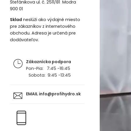
Štefánikova ul. č. 2511/81 Modra
900 01
Sklad
neslúži ako výdajné miesto
pre zákazníkov z internetového
obchodu. Adresa je určená pre
dodávateľov.
Zákaznícka podpora
Pon-Pia: 7:45 -16:45
Sobota: 9:45 -13:45
EMAIL
info@profihydro.sk