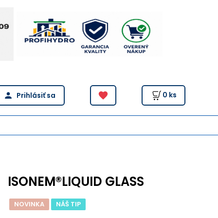
0
ks
ISONEM®LIQUID GLASS
NOVINKA
NÁŠ TIP