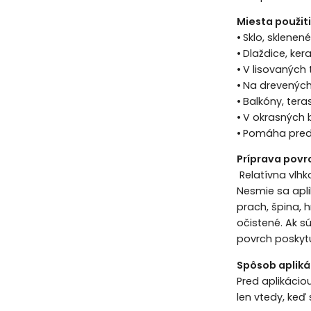
Miesta použit
•
Sklo, sklenen
•
Dlaždice, ke
•
V lisovaných 
•
Na drevenýc
•
Balkóny, tera
•
V okrasných 
•
Pomáha predc
Príprava povr
Relatívna vlhk
Nesmie sa apli
prach, špina, 
očistené. Ak s
povrch poskytu
Spôsob apliká
Pred aplikáci
len vtedy, keď