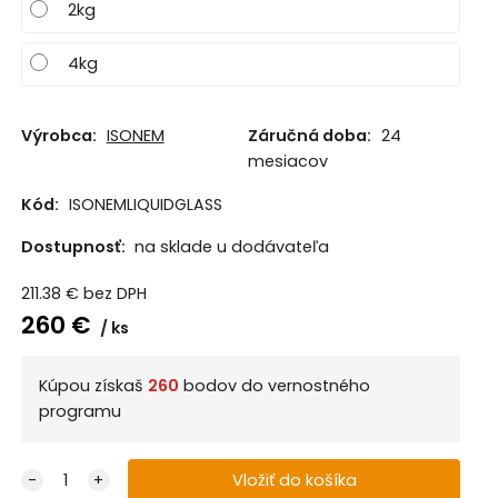
2kg
4kg
Výrobca:
ISONEM
Záručná doba:
24
mesiacov
Kód:
ISONEMLIQUIDGLASS
Dostupnosť:
na sklade u dodávateľa
211.38
€
bez DPH
260
€
ks
Kúpou získaš
260
bodov do vernostného
programu