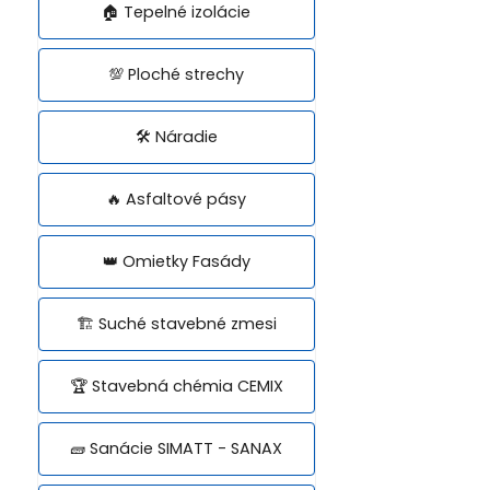
🏠 Tepelné izolácie
💯 Ploché strechy
🛠️ Náradie
🔥 Asfaltové pásy
👑 Omietky Fasády
🏗️ Suché stavebné zmesi
🏆 Stavebná chémia CEMIX
🧱 Sanácie SIMATT - SANAX