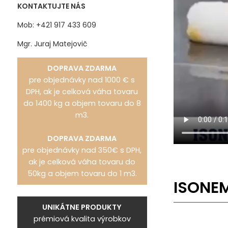
KONTAKTUJTE NÁS
Mob: +421 917 433 609
Mgr. Juraj Matejovič
DOPRAVA ZDARMA
pre objednávky nad 1000 € s
DPH, ak je celková váha tovaru
do 1400 kg a objem tovaru do 8
m3.
DOPRAVA ZDARMA
pre objednávky nad 350€ s DPH,
ak je celková váha tovaru do
50kg a objem tovaru do 1 m3.
ISONEM
UNIKÁTNE PRODUKTY
prémiová kvalita výrobkov