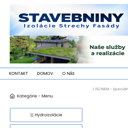
KONTAKT
DOMOV
O NÁS
💧ISONEM - špeciál
🥇 Hydroizolácie