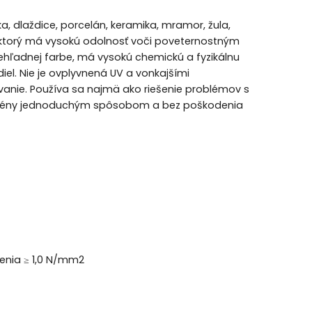
a, dlaždice, porcelán, keramika, mramor, žula,
k, ktorý má vysokú odolnosť voči poveternostným
ehľadnej farbe, má vysokú chemickú a fyzikálnu
iel. Nie je ovplyvnená UV a vonkajšími
vanie. Používa sa najmä ako riešenie problémov s
a bazény jednoduchým spôsobom a bez poškodenia
enia ≥ 1,0 N/mm2