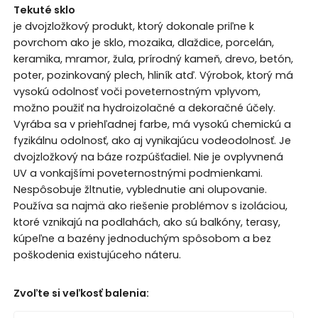
Tekuté sklo
je dvojzložkový produkt, ktorý dokonale priľne k
povrchom ako je sklo, mozaika, dlaždice, porcelán,
keramika, mramor, žula, prírodný kameň, drevo, betón,
poter, pozinkovaný plech, hliník atď. Výrobok, ktorý má
vysokú odolnosť voči poveternostným vplyvom,
možno použiť na hydroizolačné a dekoračné účely.
Vyrába sa v priehľadnej farbe, má vysokú chemickú a
fyzikálnu odolnosť, ako aj vynikajúcu vodeodolnosť. Je
dvojzložkový na báze rozpúšťadiel. Nie je ovplyvnená
UV a vonkajšími poveternostnými podmienkami.
Nespôsobuje žltnutie, vyblednutie ani olupovanie.
Používa sa najmä ako riešenie problémov s izoláciou,
ktoré vznikajú na podlahách, ako sú balkóny, terasy,
kúpeľne a bazény jednoduchým spôsobom a bez
poškodenia existujúceho náteru.
Zvoľte si veľkosť balenia
: