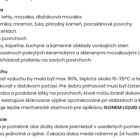
ia
é tehly, mozaika, dlaždicová mozaika
ramika, mramor, žula, prírodný kameň, porcelánové povrchy
tehlách
h povrchoch
sy, kúpeľne, kuchyne a kamenné obklady vonkajších stien
bazénoch pokrytých keramickými a sklenenými mozaikovými 
hádzať prašeniu na savých povrchoch.
chu
osť vzduchu by mala byť max. 80%, teplota okolia 15-35°C a
kovať v daždivom počasí. Pre dobrú priľnavosť musí byť čiste
hrdza a podobné látky na povrchoch, ktoré môžu brániť dokona
ú existujúce škárovacie výplne opotrebované pri obkladoch a 
je lepšie mechanické vlastnosti pre aplikáciu
ISONEM LIQUID
cie
ou je potrebné obe zložky dobre premiešať v uvedených pomer
 sú jednotné a úplné. Čakacia doba medzi nátermi je 24 hodín