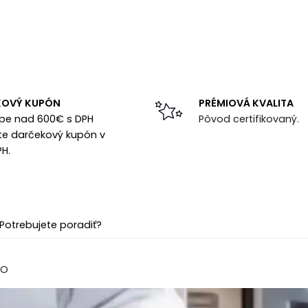
KOVÝ KUPÓN
PRÉMIOVÁ KVALITA
upe nad 600€ s DPH
Pôvod certifikovaný.
te darčekový kupón v
PH.
Potrebujete poradiť?
EO