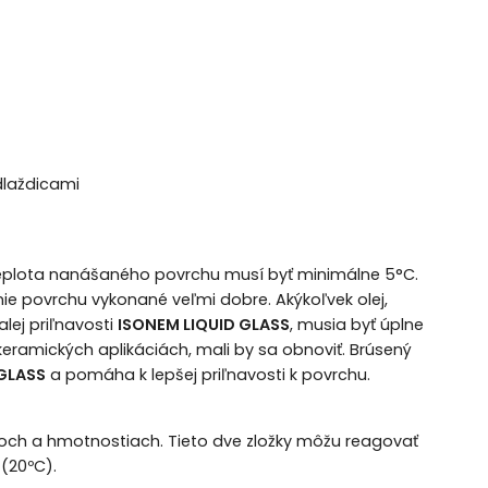
dlaždicami
 teplota nanášaného povrchu musí byť minimálne 5°C.
nie povrchu vykonané veľmi dobre. Akýkoľvek olej,
lej priľnavosti
ISONEM LIQUID GLASS
, musia byť úplne
keramických aplikáciách, mali by sa obnoviť. Brúsený
 GLASS
a pomáha k lepšej priľnavosti k povrchu.
och a hmotnostiach. Tieto dve zložky môžu reagovať
 (20ºC).