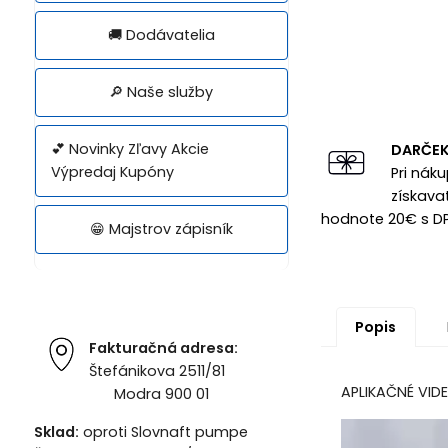
🚚 Dodávatelia
🔎 Naše služby
💕 Novinky Zľavy Akcie
DARČE
Výpredaj Kupóny
Pri nák
získava
hodnote 20€ s D
😁 Majstrov zápisník
Popis
Fakturačná adresa:
Štefánikova 2511/81
APLIKAČNÉ VID
Modra 900 01
Sklad:
oproti Slovnaft pumpe