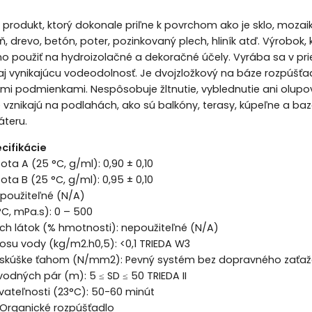
ý produkt, ktorý dokonale priľne k povrchom ako je sklo, mozaik
, drevo, betón, poter, pozinkovaný plech, hliník atď. Výrobo
 použiť na hydroizolačné a dekoračné účely. Vyrába sa v pri
aj vynikajúcu vodeodolnosť. Je dvojzložkový na báze rozpúšťad
i podmienkami. Nespôsobuje žltnutie, vyblednutie ani olupo
oré vznikajú na podlahách, ako sú balkóny, terasy, kúpeľne 
áteru.
cifikácie
ota A (25 °C, g/ml): 0,90 ± 0,10
ota B (25 °C, g/ml): 0,95 ± 0,10
epoužiteľné (N/A)
°C, mPa.s): 0 – 500
h látok (% hmotnosti): nepoužiteľné (N/A)
osu vody (kg/m2.h0,5): <0,1 TRIEDA W3
ri skúške ťahom (N/mm2): Pevný systém bez dopravného zaťaž
vodných pár (m): 5 ≤ SD ≤ 50 TRIEDA II
ateľnosti (23°C): 50-60 minút
 Organické rozpúšťadlo