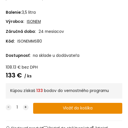
Balenie:
3,5 litra
Výrobca:
ISONEM
Záručná doba:
24 mesiacov
Kód:
ISONEMMS80
Dostupnosť:
na sklade u dodávateľa
108.13
€
bez DPH
133
€
ks
Kúpou získaš
133
bodov do vernostného programu