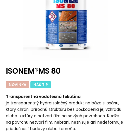
ISONEM®MS 80
NOVINKA
NÁŠ TIP
Transparentná vodotesná tekutina
je transparentný hydroizolačný produkt na báze siloxánu,
ktorý chráni prírodnú štruktúru bez poškodenia jej vzhľadu
alebo textúry a netvorí film na savých povrchoch. Keďže
na povrchu netvorí film, nebráni, neznižuje ani nedeformuje
priedušnosť budovy alebo kameňa.