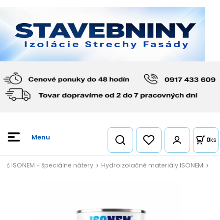
0
ks
💧ISONEM - špeciálne nátery
Hydroizolačné materiály ISONEM