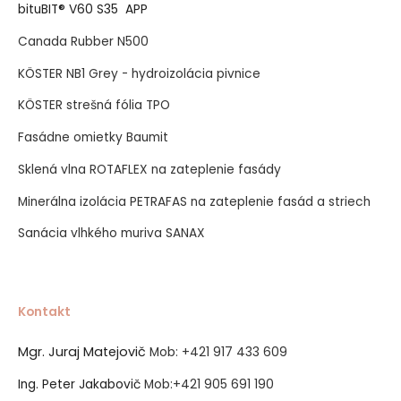
bituBIT® V60 S35 APP
Canada Rubber N500
KÖSTER NB1 Grey - hydroizolácia pivnice
KÖSTER strešná fólia TPO
Fasádne omietky Baumit
Sklená vlna ROTAFLEX na zateplenie fasády
Minerálna izolácia PETRAFAS na zateplenie fasád a striech
Sanácia vlhkého muriva SANAX
Kontakt
Mgr. Juraj Matejovič
Mob:
+421 917 433 609
Ing. Peter Jakabovič
Mob:
+421 905 691 190