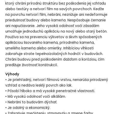
ktorý chráni prírodnú štruktúru bez poškodenia jej vzhľadu
alebo textúry a netvorí film na savých povrchoch. Keďže
na povrchu netvorí film, nebráni, neznižuje ani nedeformuje
priedušnosť budovy alebo kameňa. Nespôsobuje černanie
ani napučiavanie. Jeho vysoká odolnosť voči zásadám
umožňuje jednoduchú aplikáciu na nový alebo starý betón.
Používa sa na prevenciu výkvetov a škvŕn spôsobených
aplikáciou lisovaného kameňa, prírodného kameňa,
umelého kameňa alebo omietky. Inhibíciou vlhkosti
zabraňuje strate tepelnoizolačných hodnôt v budovách.
Chráni budovu pred poškodením dažďom a koróziou, čím
predlžuje životnosť konštrukcií.
Výhody
•
Je priehľadný, netvorí filmovú vrstvu, nenarúša prirodzený
vzhľad a nedáva lesklý povrch ako lak.
•
Pôsobí hlboko a má vysoké penetračné vlastnosti.
• Má vysokú odolnosť voči alkáliám.
•
Nebráni to budovám dýchať.
• Je odolný a ekonomický.
• Zabraňuje znečisteniu, stmavnutiu a zmene farby