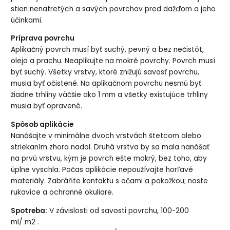
stien nenatretých a savých povrchov pred dažďom a jeho
účinkami.
Príprava povrchu
Aplikačný povrch musí byť suchý, pevný a bez nečistôt,
oleja a prachu. Neaplikujte na mokré povrchy. Povrch musí
byť suchý. Všetky vrstvy, ktoré znižujú savosť povrchu,
musia byť očistené. Na aplikačnom povrchu nesmú byť
žiadne trhliny väčšie ako 1 mm a všetky existujúce trhliny
musia byť opravené.
Spôsob aplikácie
Nanášajte v minimálne dvoch vrstvách štetcom alebo
striekaním zhora nadol. Druhá vrstva by sa mala nanášať
na prvú vrstvu, kým je povrch ešte mokrý, bez toho, aby
úplne vyschla. Počas aplikácie nepoužívajte horľavé
materiály. Zabráňte kontaktu s očami a pokožkou; noste
rukavice a ochranné okuliare.
Spotreba:
V závislosti od savosti povrchu, 100-200
ml/ m2 .