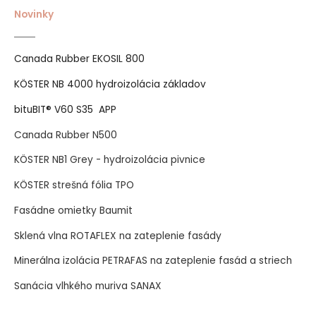
Novinky
Canada Rubber EKOSIL 800
KÖSTER NB 4000 hydroizolácia základov
bituBIT® V60 S35 APP
Canada Rubber N500
KÖSTER NB1 Grey - hydroizolácia pivnice
KÖSTER strešná fólia TPO
Fasádne omietky Baumit
Sklená vlna ROTAFLEX na zateplenie fasády
Minerálna izolácia PETRAFAS na zateplenie fasád a striech
Sanácia vlhkého muriva SANAX