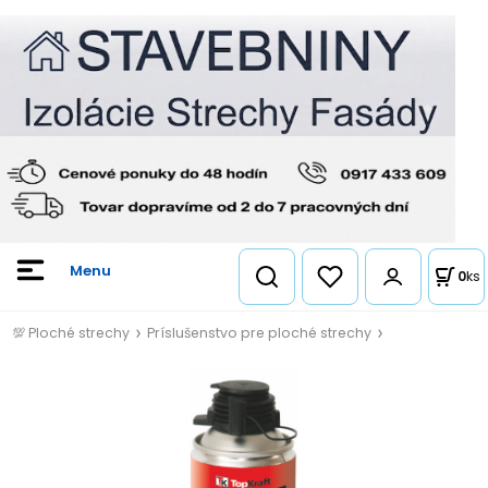
0
ks
💯 Ploché strechy
Príslušenstvo pre ploché strechy