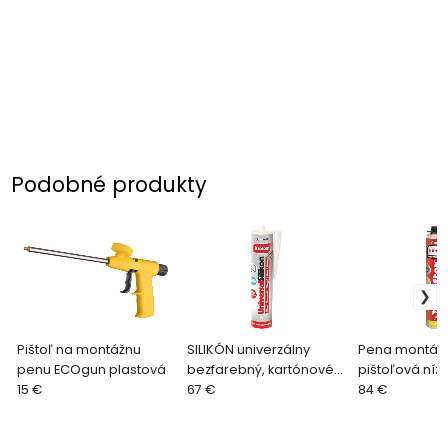
Podobné produkty
Pištoľ na montážnu
SILIKÓN univerzálny
Pena montáž
penu ECOgun plastová
bezfarebný, kartónové
pištoľová níz
15 €
balenie 300ml x 12
67 €
750ml - kartó
84 €
kartuší
balenie.