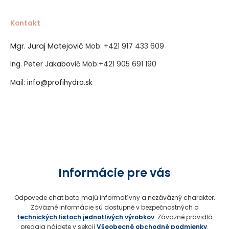
Kontakt
Mgr. Juraj Matejovič
Mob:
+421 917 433 609
Ing. Peter Jakabovič
Mob:
+421 905 691 190
Mail:
info@profihydro.sk
Vytvorené systémom ClickEshop.sk
Informácie pre vás
Odpovede chat bota majú informatívny a nezáväzný charakter.
Záväzné informácie sú dostupné v bezpečnostných a
technických listoch jednotlivých výrobkov
. Záväzné pravidlá
predaja nájdete v sekcii
Všeobecné obchodné podmienky
.