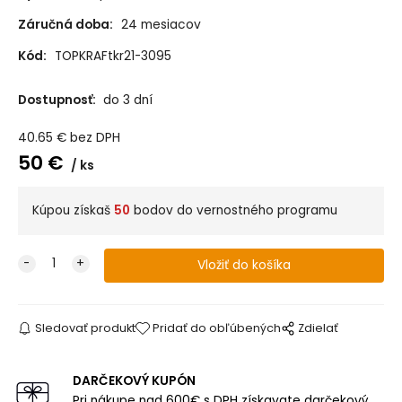
Záručná doba:
24 mesiacov
Kód:
TOPKRAFtkr21-3095
Dostupnosť:
do 3 dní
40.65
€
bez DPH
50
€
ks
Kúpou získaš
50
bodov do vernostného programu
Sledovať produkt
Pridať do obľúbených
Zdielať
DARČEKOVÝ KUPÓN
Pri nákupe nad 600€ s DPH získavate darčekový