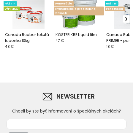
NÁŠ TIP
Penetrácia
NÁŠ TIP
VÝPREDAJ
Hydroizolácia proti zemnej
Penetrácia
vlhkosti
Canada Rubber tekutá
KÖSTER KBE Liquid film
Canada Rubb
lepenka 10kg
47 €
PRIMER - pen
43 €
polyuretánov
18 €
NEWSLETTER
Chceli by ste byť informovaní o špeciálnych akciách?