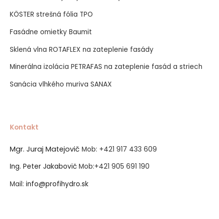
KÖSTER strešná fólia TPO
Fasádne omietky Baumit
Sklená vlna ROTAFLEX na zateplenie fasády
Minerálna izolácia PETRAFAS na zateplenie fasád a striech
Sanácia vlhkého muriva SANAX
Kontakt
Mgr. Juraj Matejovič
Mob:
+421 917 433 609
Ing. Peter Jakabovič
Mob:
+421 905 691 190
Mail:
info@profihydro.sk