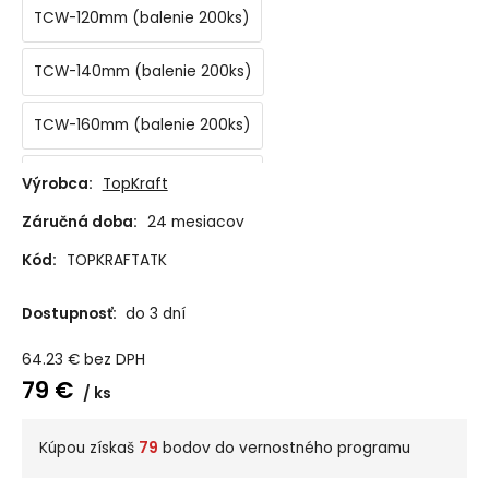
TCW-120mm (balenie 200ks)
TCW-140mm (balenie 200ks)
TCW-160mm (balenie 200ks)
TCW-180mm (balenie 200ks)
Výrobca:
TopKraft
Záručná doba:
24 mesiacov
TCW-200mm (balenie 200ks)
Kód:
TOPKRAFTATK
Dostupnosť:
do 3 dní
64.23
€
bez DPH
79
€
ks
Kúpou získaš
79
bodov do vernostného programu