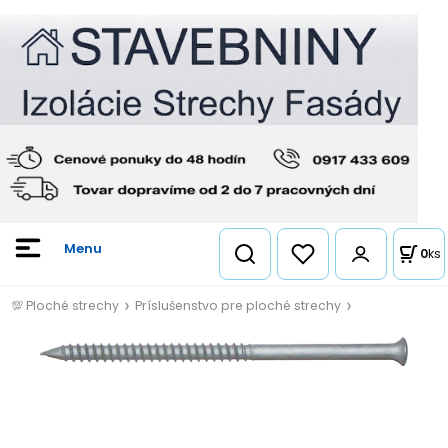
0
ks
💯 Ploché strechy
Príslušenstvo pre ploché strechy