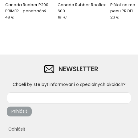
Canada Rubber P200
Canada Rubber Rooflex
Pištoľ na mon
PRIMER - penetračný
600
penu PROFI
polyuretánový náter
48 €
181 €
23 €
NEWSLETTER
Chceli by ste byť informovaní o špeciálnych akciách?
Prihlásiť
Odhlásiť