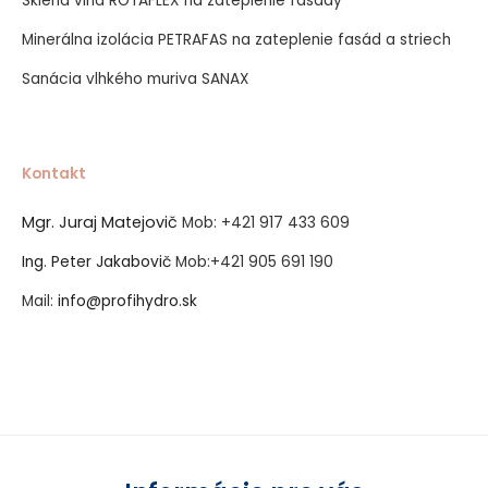
Sklená vlna ROTAFLEX na zateplenie fasády
Minerálna izolácia PETRAFAS na zateplenie fasád a striech
Sanácia vlhkého muriva SANAX
Kontakt
Mgr. Juraj Matejovič
Mob:
+421 917 433 609
Ing. Peter Jakabovič
Mob:
+421 905 691 190
Mail:
info@profihydro.sk
Vytvorené systémom ClickEshop.sk