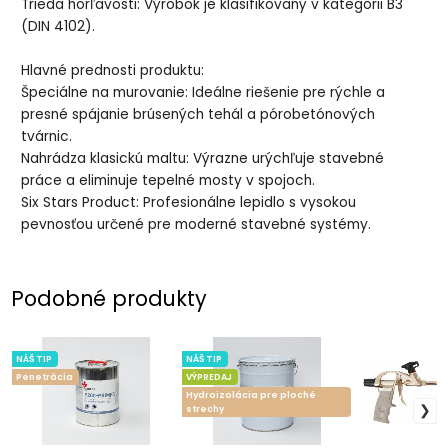
​Trieda horľavosti: Výrobok je klasifikovaný v kategórii B3
(DIN 4102).
​Hlavné prednosti produktu:
​Špeciálne na murovanie: Ideálne riešenie pre rýchle a
presné spájanie brúsených tehál a pórobetónových
tvárnic.
​Nahrádza klasickú maltu: Výrazne urýchľuje stavebné
práce a eliminuje tepelné mosty v spojoch.
​Six Stars Product: Profesionálne lepidlo s vysokou
pevnosťou určené pre moderné stavebné systémy.
Podobné produkty
NÁŠ TIP
NÁŠ TIP
Penetrácia
VÝPREDAJ
Hydroizolácia pre ploché
strechy