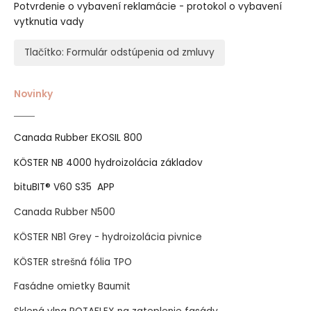
Potvrdenie o vybavení reklamácie - protokol o vybavení
vytknutia vady
Tlačítko: Formulár odstúpenia od zmluvy
Novinky
Canada Rubber EKOSIL 800
KÖSTER NB 4000 hydroizolácia základov
bituBIT® V60 S35 APP
Canada Rubber N500
KÖSTER NB1 Grey - hydroizolácia pivnice
KÖSTER strešná fólia TPO
Fasádne omietky Baumit