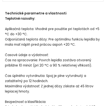
Technické parametre a vlastnosti
​Teplotné rozsahy:
​Aplikačná teplota: Vhodné pre použitie pri teplotách od +5
°C do +30 °C.
​Odporúčaná teplota dózy: Pre optimálnu funkciu lepidla by
mala mať náplň pred prácou aspoň +20 °C.
​Časové údaje a výdatnosť:
​Čas na spracovanie: Povrch lepidla zostáva otvorený
približne 10 minút (pri 20 °C a 90 % relatívnej vlhkosti).
​Čas úplného vytvrdnutia: Spoj je plne vytvrdnutý a
zaťažiteľný po 12 hodinách.
​Maximálna výdatnosť: Z jednej dózy získate až 45 litrov
lepiacej hmoty.
​Bezpečnosť a klasifikácia: