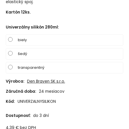
elastický spoj.
Kartón 12ks.
Univerzálny silikón 280ml
:
biely
šedý
transparentný
Výrobca:
Den Braven SK s.r.o.
Záručná doba:
24 mesiacov
Kód:
UNIVERZALNYSILIKON
Dostupnosť:
do 3 dní
4.39
€
bez DPH