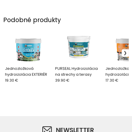
Podobné produkty
Jednozložková
PURSEAL Hydroizolácia
Jednozložkov
hydroizolácia EXTERIÉR
na strechy a terasy
hydroizoláci
19.30 €
39.90 €
17.30 €
NEWSLETTER