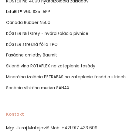
KÖSTER NB 4000 hydroizolácia základov
bituBIT® V60 S35 APP
Canada Rubber N500
KÖSTER NB1 Grey - hydroizolácia pivnice
KÖSTER strešná fólia TPO
Fasádne omietky Baumit
Sklená vlna ROTAFLEX na zateplenie fasády
Minerálna izolácia PETRAFAS na zateplenie fasád a striech
Sanácia vlhkého muriva SANAX
Kontakt
Mgr. Juraj Matejovič
Mob:
+421 917 433 609