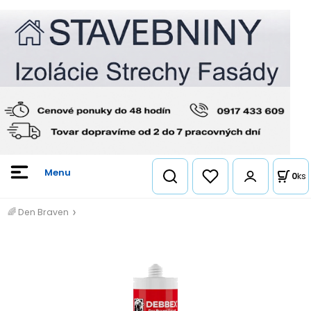
0
ks
🌈 Den Braven