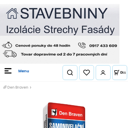
0
ks
🌈 Den Braven