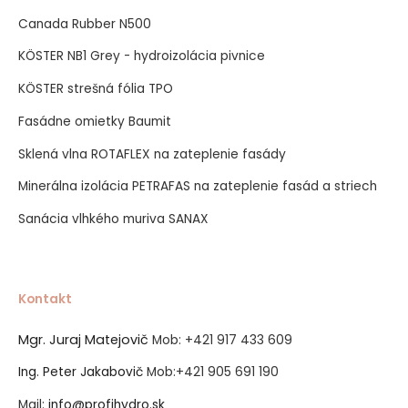
Canada Rubber N500
KÖSTER NB1 Grey - hydroizolácia pivnice
KÖSTER strešná fólia TPO
Fasádne omietky Baumit
Sklená vlna ROTAFLEX na zateplenie fasády
Minerálna izolácia PETRAFAS na zateplenie fasád a striech
Sanácia vlhkého muriva SANAX
Kontakt
Mgr. Juraj Matejovič
Mob:
+421 917 433 609
Ing. Peter Jakabovič
Mob:
+421 905 691 190
Mail:
info@profihydro.sk