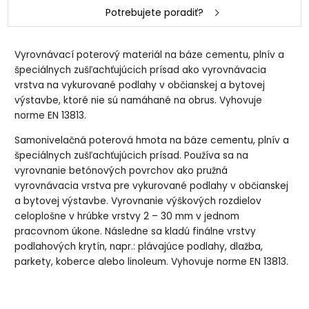
Potrebujete poradiť?
Vyrovnávací poterový materiál na báze cementu, plnív a
špeciálnych zušľachťujúcich prísad ako vyrovnávacia
vrstva na vykurované podlahy v občianskej a bytovej
výstavbe, ktoré nie sú namáhané na obrus. Vyhovuje
norme EN 13813.
Samonivelačná poterová hmota na báze cementu, plnív a
špeciálnych zušľachťujúcich prísad. Používa sa na
vyrovnanie betónových povrchov ako pružná
vyrovnávacia vrstva pre vykurované podlahy v občianskej
a bytovej výstavbe. Vyrovnanie výškových rozdielov
celoplošne v hrúbke vrstvy 2 – 30 mm v jednom
pracovnom úkone. Následne sa kladú finálne vrstvy
podlahových krytín, napr.: plávajúce podlahy, dlažba,
parkety, koberce alebo linoleum. Vyhovuje norme EN 13813.