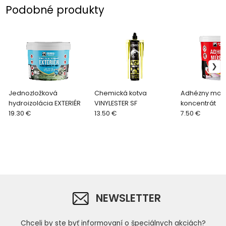
Podobné produkty
Jednozložková
Chemická kotva
Adhézny most
hydroizolácia EXTERIÉR
VINYLESTER SF
koncentrát
19.30 €
13.50 €
7.50 €
NEWSLETTER
Chceli by ste byť informovaní o špeciálnych akciách?