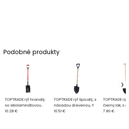
Podobné produkty
TOPTRADE rýľ hranatý,
TOPTRADE rýľ špicatý, s
TOPTRADE rýľ 
so sklolaminátovou
násadou drevenou, Y
čierny lak, s 
násadou "Y"
10.28 €
10.51 €
násadou "T"
7.90 €