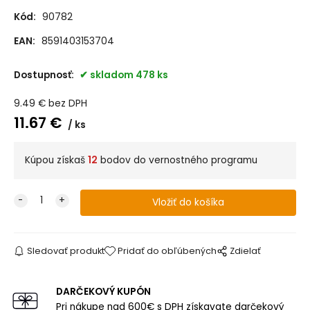
Kód:
90782
EAN:
8591403153704
Dostupnosť:
skladom 478 ks
9.49
€
bez DPH
11.67
€
ks
Kúpou získaš
12
bodov do vernostného programu
Sledovať produkt
Pridať do obľúbených
Zdielať
DARČEKOVÝ KUPÓN
Pri nákupe nad 600€ s DPH získavate darčekový