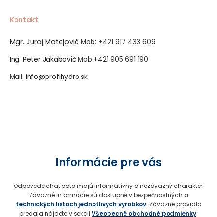
Kontakt
Mgr. Juraj Matejovič
Mob:
+421 917 433 609
Ing. Peter Jakabovič
Mob:
+421 905 691 190
Mail:
info@profihydro.sk
Vytvorené systémom ClickEshop.sk
Informácie pre vás
Odpovede chat bota majú informatívny a nezáväzný charakter.
Záväzné informácie sú dostupné v bezpečnostných a
technických listoch jednotlivých výrobkov
. Záväzné pravidlá
predaja nájdete v sekcii
Všeobecné obchodné podmienky
.