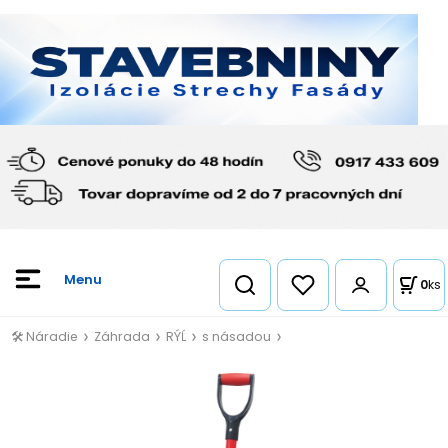
0
ks
🛠️ Náradie
Záhrada
RÝĹ
s násadou