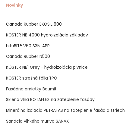
Novinky
Canada Rubber EKOSIL 800
KÖSTER NB 4000 hydroizolácia základov
bituBIT® V60 S35 APP
Canada Rubber N500
KÖSTER NB1 Grey - hydroizolácia pivnice
KÖSTER strešná fólia TPO
Fasádne omietky Baumit
Sklená vlna ROTAFLEX na zateplenie fasády
Minerálna izolácia PETRAFAS na zateplenie fasád a striech
Sanácia vlhkého muriva SANAX