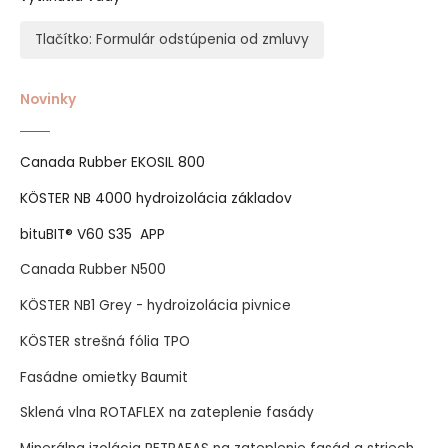
Tlačítko: Formulár odstúpenia od zmluvy
Novinky
Canada Rubber EKOSIL 800
KÖSTER NB 4000 hydroizolácia základov
bituBIT® V60 S35 APP
Canada Rubber N500
KÖSTER NB1 Grey - hydroizolácia pivnice
KÖSTER strešná fólia TPO
Fasádne omietky Baumit
Sklená vlna ROTAFLEX na zateplenie fasády