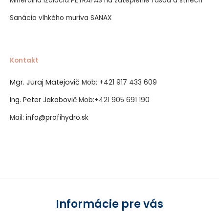
Minerálna izolácia PETRAFAS na zateplenie fasád a striech
Sanácia vlhkého muriva SANAX
Kontakt
Mgr. Juraj Matejovič
Mob:
+421 917 433 609
Ing. Peter Jakabovič
Mob:
+421 905 691 190
Mail:
info@profihydro.sk
Vytvorené systémom ClickEshop.sk
Informácie pre vás