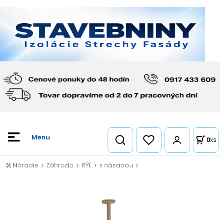
0
ks
🛠️ Náradie
Záhrada
RÝĹ
s násadou