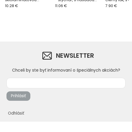
násadou "Y"
10.28 €
drevenou, Y
11.06 €
násadou "T"
7.90 €
NEWSLETTER
Chceli by ste byť informovaní o špeciálnych akciách?
Prihlásiť
Odhlásiť