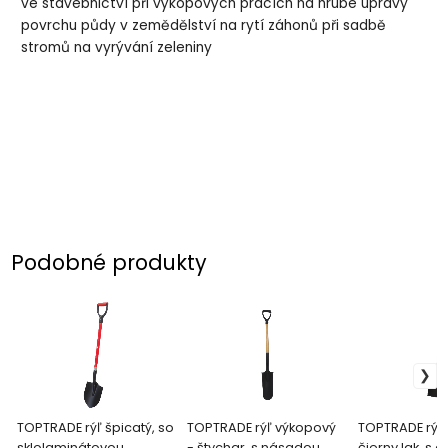
ve stavebnictví při výkopových pracích na hrubé úpravy
povrchu půdy v zemědělství na rytí záhonů při sadbě
stromů na vyrývání zeleniny
Podobné produkty
TOPTRADE rýľ špicatý, so
TOPTRADE rýľ výkopový
TOPTRADE rýľ 
sklolaminátovou
- štychar, s násadou
čierny lak, s 