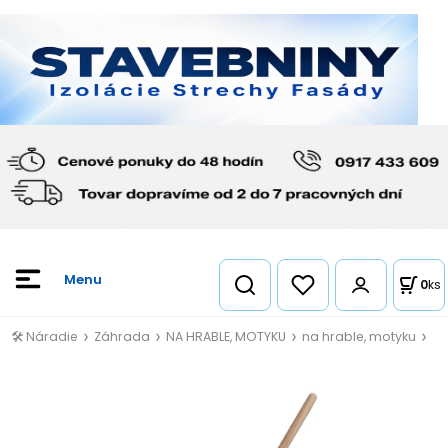
0
ks
🛠️ Náradie
Záhrada
NA HRABLE, MOTYKU
na hrable, motyku