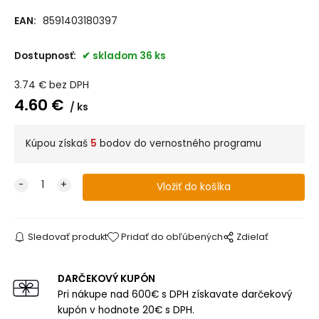
EAN:
8591403180397
Dostupnosť:
skladom 36 ks
3.74
€
bez DPH
4.60
€
ks
Kúpou získaš
5
bodov do vernostného programu
Sledovať produkt
Pridať do obľúbených
Zdielať
DARČEKOVÝ KUPÓN
Pri nákupe nad 600€ s DPH získavate darčekový
kupón v hodnote 20€ s DPH.