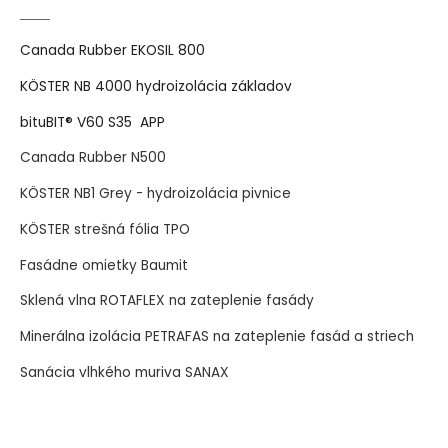
Canada Rubber EKOSIL 800
KÖSTER NB 4000 hydroizolácia základov
bituBIT® V60 S35 APP
Canada Rubber N500
KÖSTER NB1 Grey - hydroizolácia pivnice
KÖSTER strešná fólia TPO
Fasádne omietky Baumit
Sklená vlna ROTAFLEX na zateplenie fasády
Minerálna izolácia PETRAFAS na zateplenie fasád a striech
Sanácia vlhkého muriva SANAX