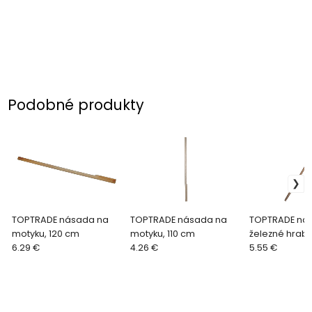
Podobné produkty
TOPTRADE násada na
TOPTRADE násada na
TOPTRADE ná
motyku, 120 cm
motyku, 110 cm
železné hrabl
6.29 €
4.26 €
mm, 160 cm
5.55 €