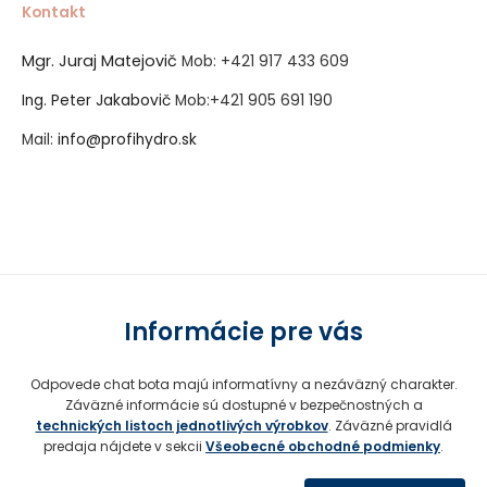
Kontakt
Mgr. Juraj Matejovič
Mob:
+421 917 433 609
Ing. Peter Jakabovič
Mob:
+421 905 691 190
Mail:
info@profihydro.sk
Vytvorené systémom ClickEshop.sk
Informácie pre vás
Odpovede chat bota majú informatívny a nezáväzný charakter.
Záväzné informácie sú dostupné v bezpečnostných a
technických listoch jednotlivých výrobkov
. Záväzné pravidlá
predaja nájdete v sekcii
Všeobecné obchodné podmienky
.