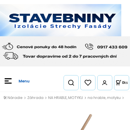
0
ks
🛠️ Náradie
Záhrada
NA HRABLE, MOTYKU
na hrable, motyku