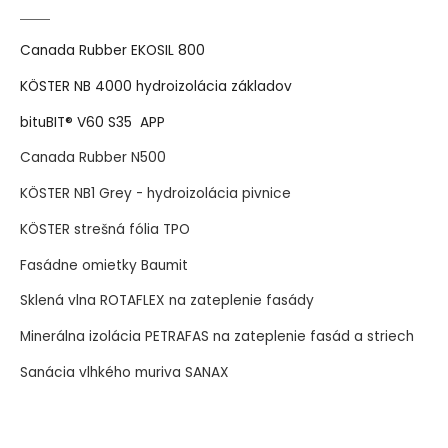
Canada Rubber EKOSIL 800
KÖSTER NB 4000 hydroizolácia základov
bituBIT® V60 S35 APP
Canada Rubber N500
KÖSTER NB1 Grey - hydroizolácia pivnice
KÖSTER strešná fólia TPO
Fasádne omietky Baumit
Sklená vlna ROTAFLEX na zateplenie fasády
Minerálna izolácia PETRAFAS na zateplenie fasád a striech
Sanácia vlhkého muriva SANAX