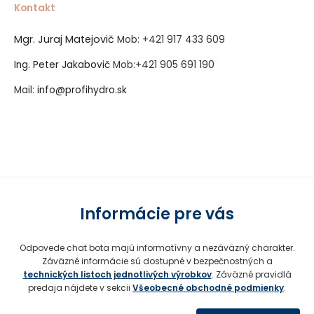
Kontakt
Mgr. Juraj Matejovič
Mob:
+421 917 433 609
Ing. Peter Jakabovič
Mob:
+421 905 691 190
Mail:
info@profihydro.sk
Vytvorené systémom ClickEshop.sk
Informácie pre vás
Odpovede chat bota majú informatívny a nezáväzný charakter.
Záväzné informácie sú dostupné v bezpečnostných a
technických listoch jednotlivých výrobkov
. Záväzné pravidlá
predaja nájdete v sekcii
Všeobecné obchodné podmienky
.