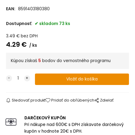
EAN:
8591403180380
Dostupnosť:
skladom 73 ks
3.49
€
bez DPH
4.29
€
ks
Kúpou získaš
5
bodov do vernostného programu
Sledovať produkt
Pridať do obľúbených
Zdielať
DARČEKOVÝ KUPÓN
Pri nákupe nad 600€ s DPH získavate darčekový
kupón v hodnote 20€ s DPH.