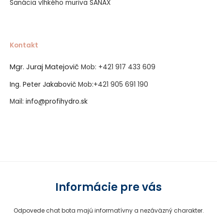
Sanácia vlhkého muriva SANAX
Kontakt
Mgr. Juraj Matejovič
Mob:
+421 917 433 609
Ing. Peter Jakabovič
Mob:
+421 905 691 190
Mail:
info@profihydro.sk
Vytvorené systémom ClickEshop.sk
Informácie pre vás
Odpovede chat bota majú informatívny a nezáväzný charakter.