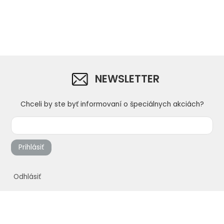
rukoväť, 100 x 60 mm
rukoväť, 120 
NEWSLETTER
Chceli by ste byť informovaní o špeciálnych akciách?
Prihlásiť
Odhlásiť