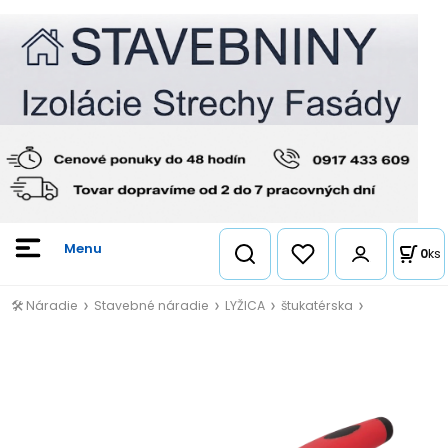
0
ks
🛠️ Náradie
Stavebné náradie
LYŽICA
štukatérska