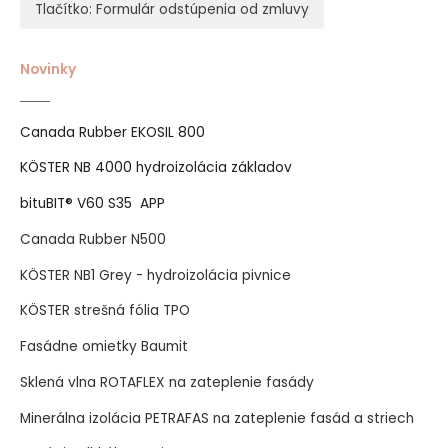
Tlačítko: Formulár odstúpenia od zmluvy
Novinky
Canada Rubber EKOSIL 800
KÖSTER NB 4000 hydroizolácia základov
bituBIT® V60 S35 APP
Canada Rubber N500
KÖSTER NB1 Grey - hydroizolácia pivnice
KÖSTER strešná fólia TPO
Fasádne omietky Baumit
Sklená vlna ROTAFLEX na zateplenie fasády
Minerálna izolácia PETRAFAS na zateplenie fasád a striech