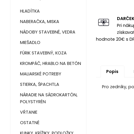
HLADÍTKA
DARČE
NABERAČKA, MISKA
Pri nák
NÁDOBY STAVEBNÉ, VEDRA
získava
hodnote 20€ s D
MIEŠADLO
FÚRIK STAVEBNÝ, KOZA
KROMPÁČ, HRABLO NA BETÓN
Popis
MALIARSKÉ POTREBY
STIERKA, ŠPACHTLA
Pro zedníky, p
NÁRADIE NA SÁDROKARTÓN,
POLYSTYRÉN
VŔTANIE
OSTATNÉ
KLINKY, KRÍŽIKY, PODLOŽKY