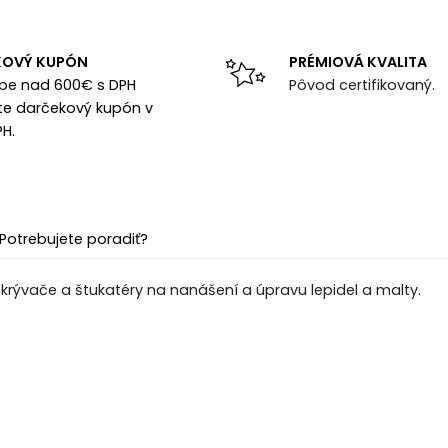
KOVÝ KUPÓN
PRÉMIOVÁ KVALITA
upe nad 600€ s DPH
Pôvod certifikovaný.
te darčekový kupón v
PH.
Potrebujete poradiť?
okrývače a štukatéry na nanášení a úpravu lepidel a malty.