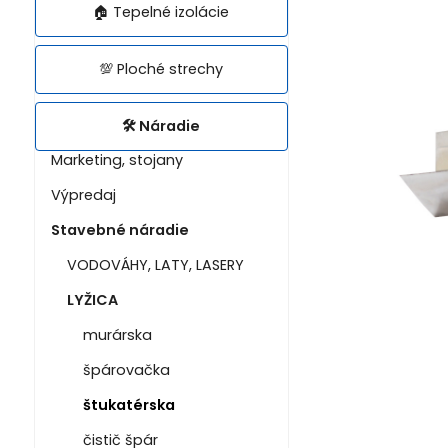
🏠 Tepelné izolácie
💯 Ploché strechy
🛠️ Náradie
Marketing, stojany
Výpredaj
Stavebné náradie
VODOVÁHY, LATY, LASERY
LYŽICA
murárska
špárovačka
štukatérska
čistič špár