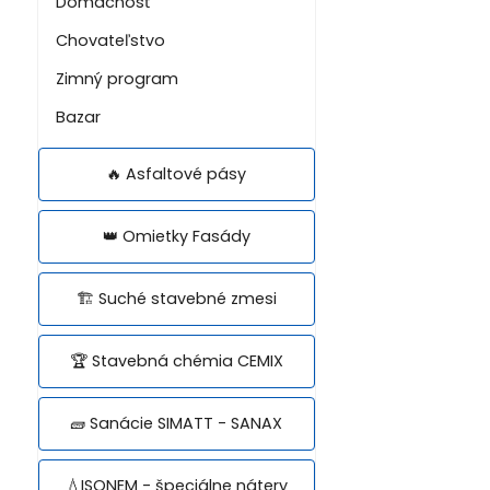
Domácnosť
Chovateľstvo
Zimný program
Bazar
🔥 Asfaltové pásy
👑 Omietky Fasády
🏗️ Suché stavebné zmesi
🏆 Stavebná chémia CEMIX
🧱 Sanácie SIMATT - SANAX
💧ISONEM - špeciálne nátery