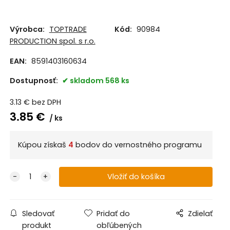
Výrobca:
TOPTRADE
Kód:
90984
PRODUCTION spol. s r.o.
EAN:
8591403160634
Dostupnosť:
skladom 568 ks
3.13
€
bez DPH
3.85
€
ks
Kúpou získaš
4
bodov do vernostného programu
Sledovať
Pridať do
Zdielať
produkt
obľúbených