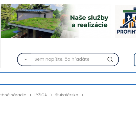
ebné náradie
LYŽICA
štukatérska