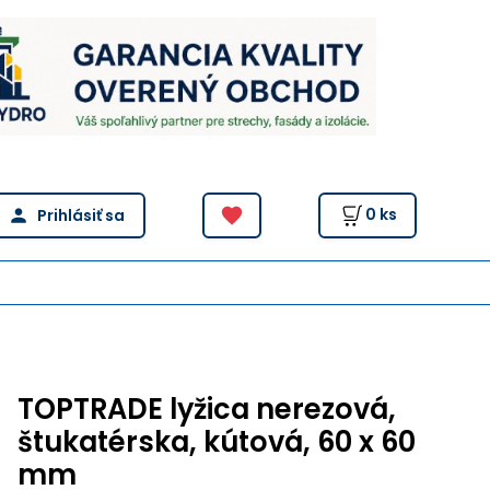
0
ks
TOPTRADE lyžica nerezová,
štukatérska, kútová, 60 x 60
mm