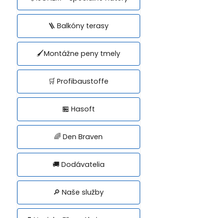
🪜 Balkóny terasy
🖌️Montážne peny tmely
🛒 Profibaustoffe
🏪 Hasoft
🌈 Den Braven
🚚 Dodávatelia
🔎 Naše služby