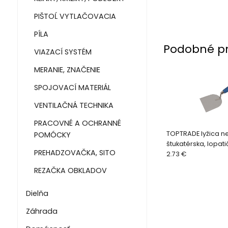
PIŠTOĹ VYTLAČOVACIA
PÍLA
Podobné p
VIAZACÍ SYSTÉM
MERANIE, ZNAČENIE
SPOJOVACÍ MATERIÁL
VENTILAČNÁ TECHNIKA
PRACOVNÉ A OCHRANNÉ
TOPTRADE lyžica n
POMÓCKY
štukatérska, lopat
PREHADZOVAČKA, SITO
rukoväť, 120 x 100
2.73 €
REZAČKA OBKLADOV
Dielňa
Záhrada