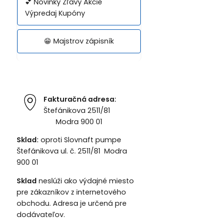
💕 Novinky Zľavy Akcie
Výpredaj Kupóny
😁 Majstrov zápisník
Fakturačná adresa:
Štefánikova 2511/81
Modra 900 01
Sklad:
oproti Slovnaft pumpe
Štefánikova ul. č. 2511/81 Modra
900 01
Sklad
neslúži ako výdajné miesto
pre zákazníkov z internetového
obchodu. Adresa je určená pre
dodávateľov.